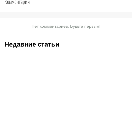
Комментарии
Нет комментариев. Будьте первым!
Недавние статьи
07.08.2026
20:50
07.08.2026
13:01
Нургожай сохранит место
Чемпион Европы и
в UFC: почему Дияр
спаситель «Аякса»: кто
фаворит в бою против
такой Джон ван’т Схип –
Бруну Лопеса
новый тренер сборной
Казахстана