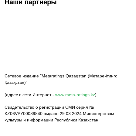
Наши партнёры
ФК «Кайрат»
ФК «Астана»
ФК «Тобол»
Сетевое издание "Metaratings Qazaqstan (Метарейтингс
Қазақстан)"
(адрес в сети Интернет -
www.meta-ratings.kz
)
Свидетельство о регистрации СМИ серия №
KZ06VPY00089840 выдано 29.03.2024 Министерством
культуры и информации Республики Казахстан.