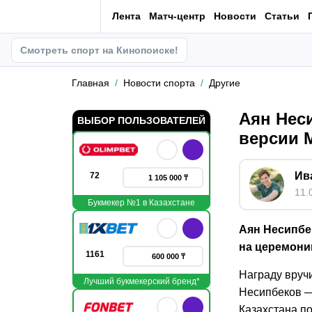
Лента
Матч-центр
Новости
Статьи
Смотреть спорт на Кинопоиске!
Главная
Новости спорта
Другие
Аян Нес
ВЫБОР ПОЛЬЗОВАТЕЛЕЙ
версии M
Ив
72
1 105 000 ₸
11.
Букмекер №1 в Казахстане
Аян Несипбе
на церемонии
1161
600 000 ₸
Награду вручи
Лучший букмекерский бренд*
Несипбеков —
Казахстана по