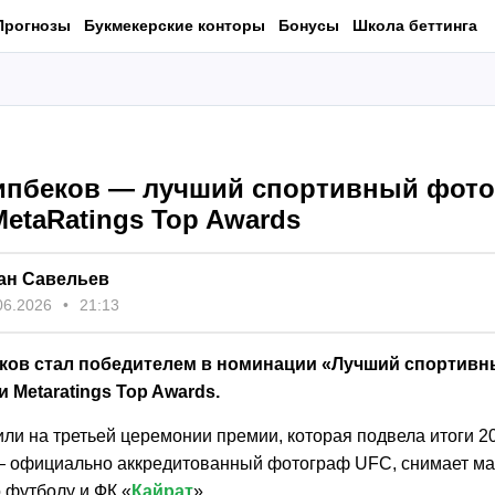
Прогнозы
Букмекерские конторы
Бонусы
Школа беттинга
ипбеков — лучший спортивный фото
etaRatings Top Awards
ан Савельев
06.2026
21:13
ков стал победителем в номинации «Лучший спортив
 Metaratings Top Awards.
ли на третьей церемонии премии, которая подвела итоги 20
 официально аккредитованный фотограф UFC, снимает ма
 футболу и ФК «
Кайрат
».