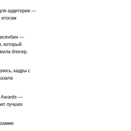
для аудитории —
к итогам
Сисенбин —
в, который
вила блогер,
еюсь, кадры с
казала
p Awards —
ает лучших
грамме