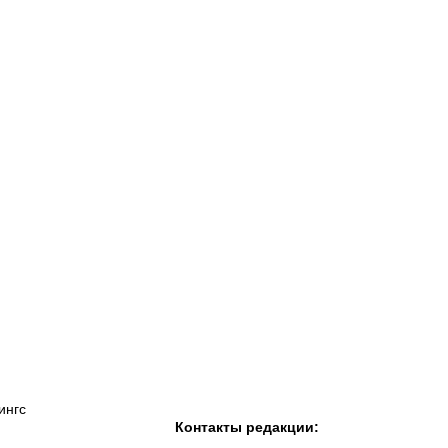
К «Тобол»
ФК «Шахтер»
Футзальный клуб
«Семей»
ингс
Контакты редакции: