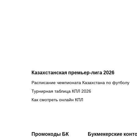
«Партизану»
Казахстан
близок к
потере ещё
одного
клуба в
еврокубках
Казахстанская премьер-лига 2026
Расписание чемпионата Казахстана по футболу
Турнирная таблица КПЛ 2026
Как смотреть онлайн КПЛ
Промокоды БК
Букмекерские конт