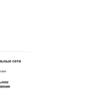
льные сети
gram
ьное
жение