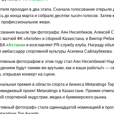
теля проходил в два этапа. Сначала голосование открыли 
ь до конца марта и собрало десятки тысяч голосов. Затем 
 профессиональное жюри.
сования вышли три фотографа: Аян Несипбеков, Алексей 
с матчей ФК «Актобе» и сборной Казахстана, и Виктор Рябо
 БК «
Астана
» и возглавляет PR-службу клуба. Награду объя
 амбассадор спортивной культуры Аселина Сайлаубекова.
тивным фотографом в этом году стал Аян Несипбеков! Над
дением будут такими же крутыми, как и ваши работы!» — с
, открывая конверт на сцене.
альная премия в области спорта и бизнеса Metaratings To
имиджевый проект Metaratings в Казахстане. Премия отмеч
ей спортивной индустрии, медиа и букмекерского рынка.
тивный фотограф» стала одиннадцатой номинацией в про
aratings Top Awards.