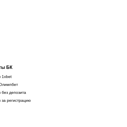
айрат»
встречает
аматично
австралийский
оиграл
шторм,
евски» в
Нургожай
ге
снова
мпионов
спасает
позиции
ты БК
 1xbet
Олимпбет
 без депозита
 за регистрацию