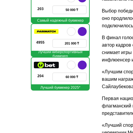
203
50 000 ₸
Выбор победи
оно продлилос
Самый надежный букмекер
подключилось
В финал голо
4955
201 000 ₸
автор кадров 
Лучший киберспортивный
снимает игры
букмекер
инфлюенсер и
«Лучшим спор
204
60 000 ₸
вашим награж
Сайлаубекова
Лучший букмекер 2025*
Первая национ
флагманский 
представител
«Лучший спор
церемонии Met