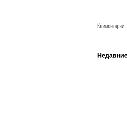
Комментарии
Недавние
07.08.2026
2
«Тобол»
крупно
проиграл