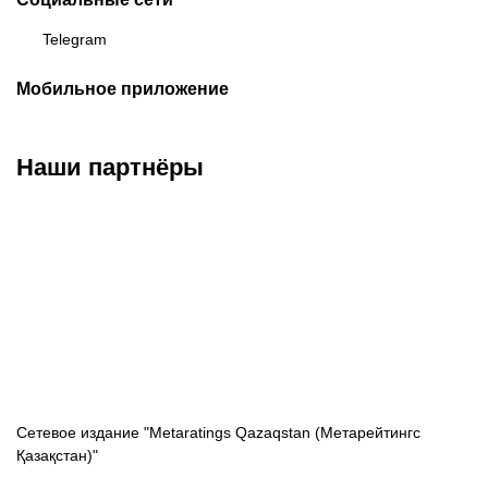
Telegram
Мобильное приложение
Наши партнёры
ФК «Кайрат»
ФК «Астана»
ФК «Тобол»
Сетевое издание "Metaratings Qazaqstan (Метарейтингс
Қазақстан)"