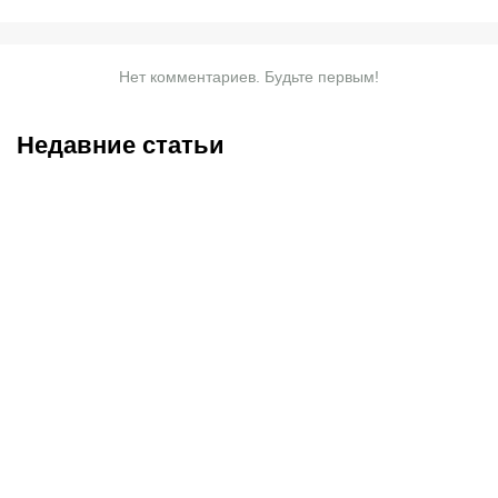
Нет комментариев. Будьте первым!
Недавние статьи
07.08.2026
20:50
07.08.2026
13:01
Нургожай сохранит место
Чемпион Европы и
в UFC: почему Дияр
спаситель «Аякса»: кто
фаворит в бою против
такой Джон ван’т Схип –
Бруну Лопеса
новый тренер сборной
Казахстана