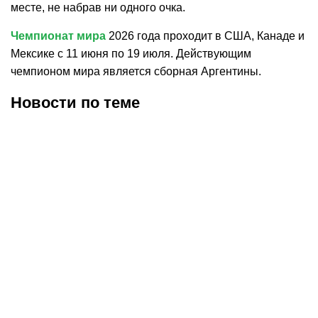
месте, не набрав ни одного очка.
Чемпионат мира
2026 года проходит в США, Канаде и
Мексике с 11 июня по 19 июля. Действующим
чемпионом мира является сборная Аргентины.
Новости по теме
06.08.2026
14:20
03.08.2026
9:08
В офисе федерации
Главный тренер сборной
футбола Южной Кореи
Алжира Петкович покинет
прошли обыски
свой пост