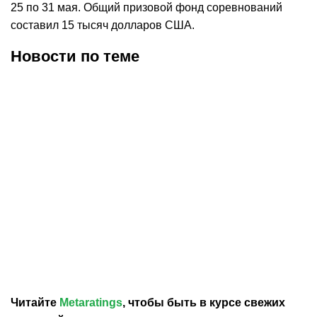
25 по 31 мая. Общий призовой фонд соревнований
составил 15 тысяч долларов США.
Новости по теме
06.08.2026
17:10
06.08.2026
16:37
Елена Рыбакина
Рыбакина ответила, как
ответила, что хотела бы
относится к идее
улучшить в своей игре
введения гендерных
тестов у теннисисток
Читайте
Metaratings
, чтобы быть в курсе свежих