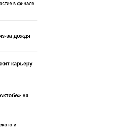
частие в финале
из-за дождя
жит карьеру
Актобе» на
ского
и