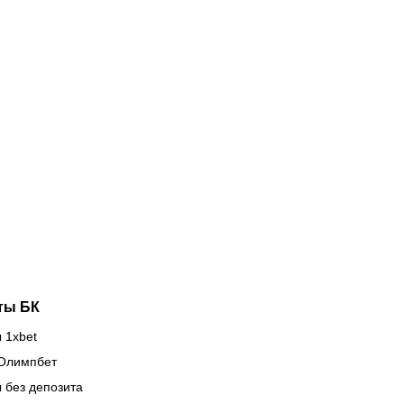
08.2026
13:01
07.08.2026
11:00
мпион
«Хватит
ропы и
разговоров».
аситель
Мейирим
якса»:
Нурсултанов
о такой
возвращается
он ван’т
после
ип –
трехлетней
вый
паузы ради
енер
боя за
орной
титул WBC
захстана
ты БК
 1xbet
Олимпбет
 без депозита