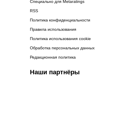
Специально для Metaratings
RSS
Политика конфиденциальности
Правила использования
Политика использования cookie
Обработка персональных данных
Редакционная политика
Наши партнёры
ФК «Кайрат»
ФК «Астана»
Ф