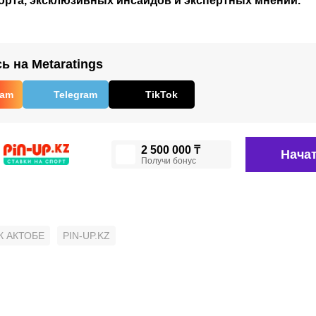
орта, эксклюзивных инсайдов и экспертных мнений.
 на Metaratings
ram
Telegram
TikTok
2 500 000 ₸
Начат
Получи бонус
К АКТОБЕ
PIN-UP.KZ