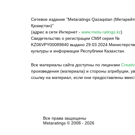
Сетевое издание "Metaratings Qazaqstan (Метарейт
Қазақстан)"
(адрес в сети Интернет -
www.meta-ratings.kz
)
Свидетельство о регистрации СМИ серия №
KZ06VPY00089840 выдано 29.03.2024 Министерст
культуры и информации Республики Казахстан.
Все материалы сайта доступны по лицензии
Creativ
произведения (материала) и стороны атрибуции, ув
ссылку на материал, если они предоставлены вмес
Все права защищены
Metaratings © 2008 -
2026