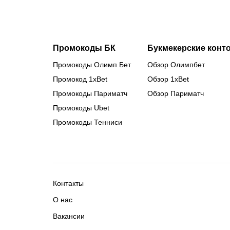
Промокоды БК
Букмекерские конт
Промокоды Олимп Бет
Обзор Олимпбет
Промокод 1xBet
Обзор 1xBet
Промокоды Париматч
Обзор Париматч
Промокоды Ubet
Промокоды Тенниси
Контакты
О нас
Вакансии