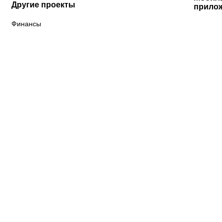
Другие проекты
прило
Финансы
К «Тобол»
ФК «Шахтер»
Футзальный клуб
«Семей»