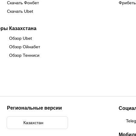
Скачать Фонбет
Фрибеты
Скачать Ubet
оры Казахстана
Обзор Ubet
Обзор Ойнабет
Обзор Тенниси
Региональные версии
Социа
Tele
Казахстан
Мобил