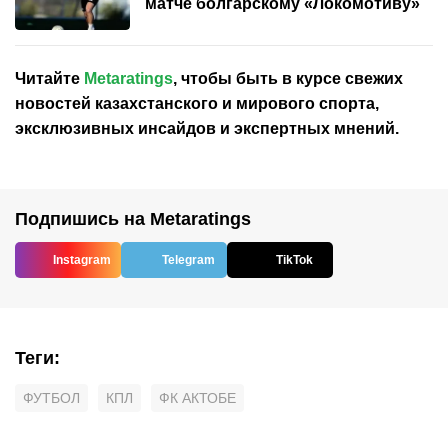
матче болгарскому «Локомотиву»
Читайте
Metaratings
, чтобы быть в курсе свежих
новостей
казахстанского
и мирового спорта,
эксклюзивных инсайдов и экспертных мнений.
Подпишись на Metaratings
Instagram
Telegram
TikTok
Теги
:
ФУТБОЛ
КПЛ
ФК АКТОБЕ