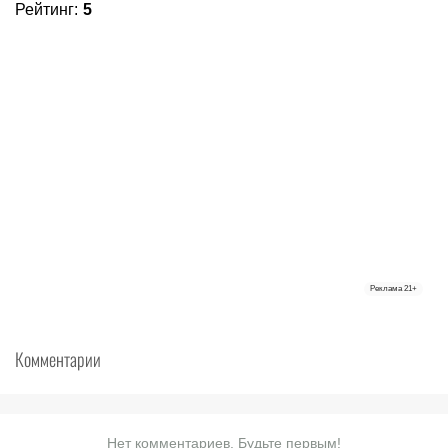
Рейтинг
:
5
Реклама
21+
Комментарии
Нет комментариев. Будьте первым!