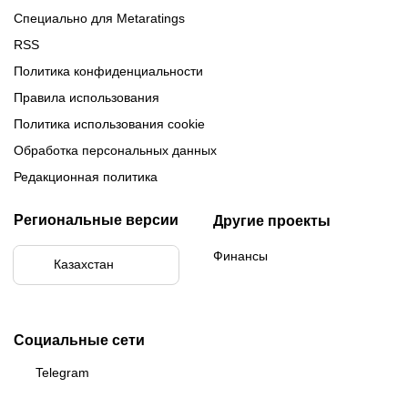
Специально для Metaratings
RSS
Политика конфиденциальности
Правила использования
Политика использования cookie
Обработка персональных данных
Редакционная политика
Региональные версии
Другие проекты
Финансы
Казахстан
Социальные сети
Telegram