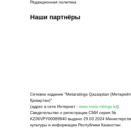
Редакционная политика
Наши партнёры
ФК «Кайрат»
ФК «Астана»
Ф
Сетевое издание "Metaratings Qazaqstan (Метарейт
Қазақстан)"
(адрес в сети Интернет -
www.meta-ratings.kz
)
Свидетельство о регистрации СМИ серия №
KZ06VPY00089840 выдано 29.03.2024 Министерст
культуры и информации Республики Казахстан.