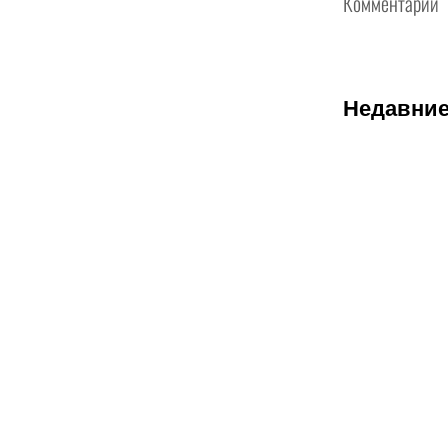
Комментарии
Недавние
07.08.2026
2
Нургожай
сохранит
место в
UFC:
почему
Дияр
фаворит в