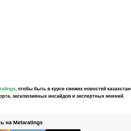
5:07
11.05.2026
0:00
16.08.2023
7:53
08.08.2023
АЕК под
«Динамо»
Погиб
руководством
Загреб
болельщик
Марко
проиграл
массовой
Николича
АЕКу
драке
выиграл 14-е
накануне
чемпионство
матча ЛЧ
Греции
ratings
, чтобы быть в курсе свежих новостей
казахстан
орта, эксклюзивных инсайдов и экспертных мнений.
 на Metaratings