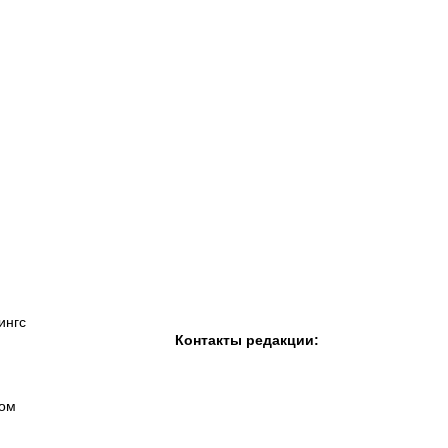
К «Тобол»
ФК «Шахтер»
Футзальный клуб
«Семей»
ингс
Контакты редакции:
вом