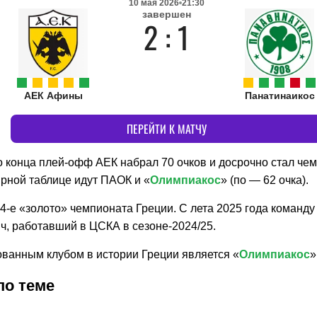
10 мая 2026
21:30
завершен
2 : 1
АЕК Афины
Панатинаикос
ПЕРЕЙТИ К МАТЧУ
до конца плей-офф АЕК набрал 70 очков и досрочно стал че
ирной таблице идут ПАОК и «
Олимпиакос
» (по — 62 очка).
4-е «золото» чемпионата Греции. С лета 2025 года команду
ч, работавший в ЦСКА в сезоне-2024/25.
ванным клубом в истории Греции является «
Олимпиакос
»
по теме