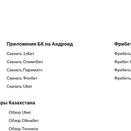
новый
паузы ради
одного
эф
тренер
боя за
клуба в
ав
сборной
титул WBC
еврокубках
Казахстана
Приложения БК на Андроид
Фрибе
Скачать 1хБет
Фрибеты
Скачать ОлимпБет
Фрибет 
Скачать Париматч
Фрибеты
Скачать Фонбет
Фрибеты
Скачать Ubet
оры Казахстана
Обзор Ubet
Обзор Ойнабет
Обзор Тенниси