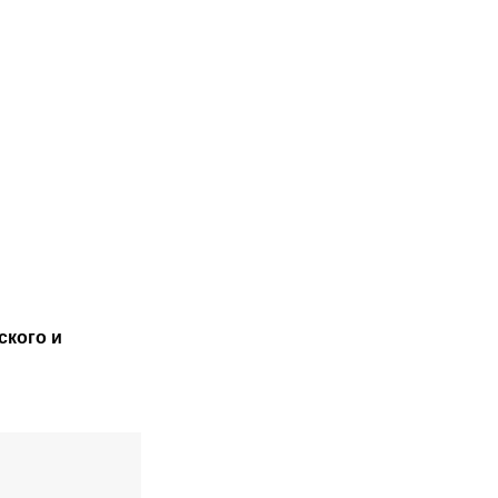
17:38
24.07.2023
15:40
«Астана»
 в
узнала
соперника во
третьем
раунде
квалификации
Лиги
ского
и
чемпионов