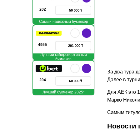
202
50 000 ₸
Самый надежный букмекер
4955
201 000 ₸
Лучший киберспортивный
букмекер
За два тура 
Далее в турн
204
60 000 ₸
Для АЕК это 1
Лучший букмекер 2025*
Марко Николи
Самым титуло
Новости 