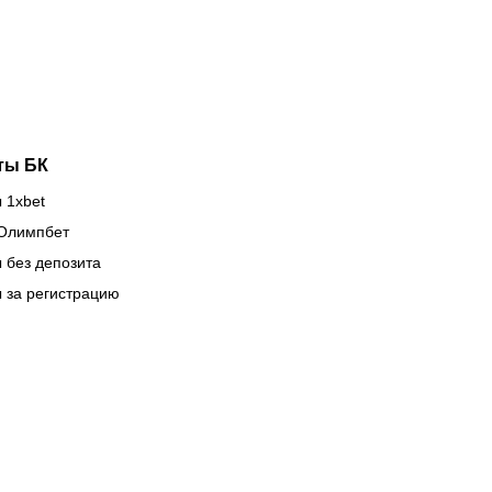
ире 7
анонс
густа?
турнира
Naiza в
Китае
ты БК
 1xbet
Олимпбет
 без депозита
 за регистрацию