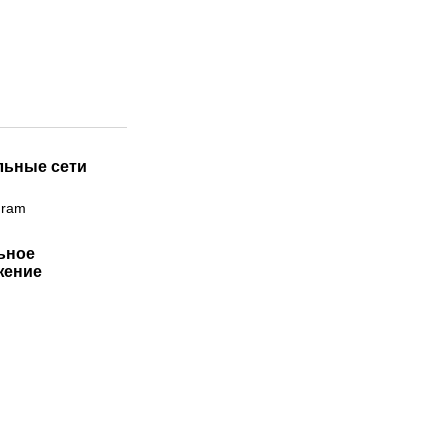
льные сети
gram
ьное
жение