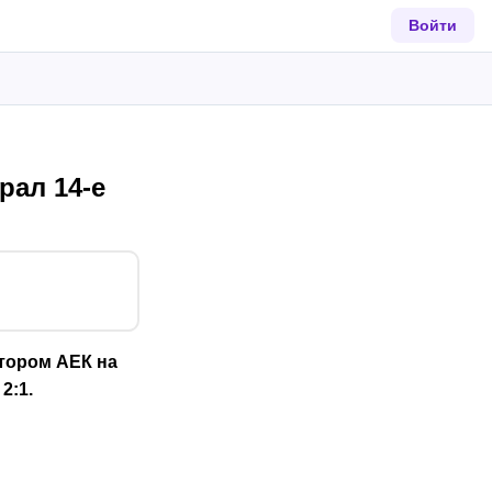
Войти
рал 14-е
отором АЕК на
2:1.