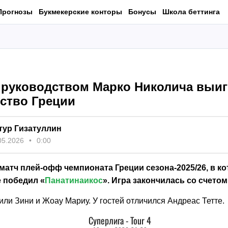
Прогнозы
Букмекерские конторы
Бонусы
Школа беттинга
 руководством Марко Николича выиг
ство Греции
тур Гизатуллин
05.2026
0:00
матч плей-офф чемпионата Греции сезона-2025/26, в к
е победил «
Панатинаикос
». Игра закончилась со счетом 
или Зини и Жоау Мариу. У гостей отличился Андреас Тетте.
Суперлига
-
Tour 4