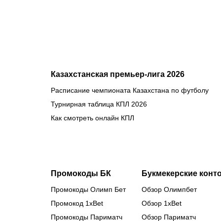
бою
против
Бруну
Лопеса
Казахстанская премьер-лига 2026
Расписание чемпионата Казахстана по футболу
Турнирная таблица КПЛ 2026
Как смотреть онлайн КПЛ
Промокоды БК
Букмекерские конт
Промокоды Олимп Бет
Обзор Олимпбет
Промокод 1xBet
Обзор 1xBet
Промокоды Париматч
Обзор Париматч