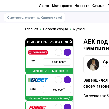
Лента
Матч-центр
Новости
Статьи
Смотреть спорт на Кинопоиске!
Главная
Новости спорта
Футбол
АЕК под
ВЫБОР ПОЛЬЗОВАТЕЛЕЙ
чемпион
Ар
72
1 105 000 ₸
11.
Букмекер №1 в Казахстане
Завершился 
своем газон
1161
600 000 ₸
За хозяев заб
Лучший букмекерский бренд*