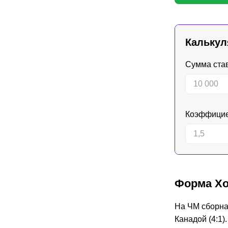
Калькул
Сумма ста
Коэффици
Форма Х
На ЧМ сборная
Канадой (4:1