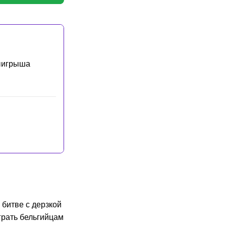
ыигрыша
 битве с дерзкой
грать бельгийцам