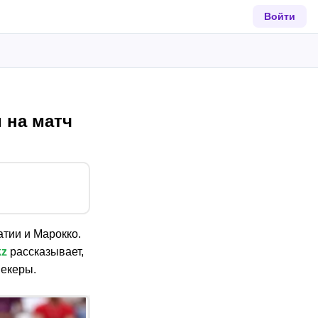
Войти
 на матч
атии и Марокко.
kz
рассказывает,
мекеры.