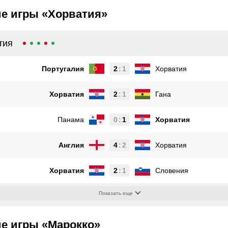
е игры «Хорватия»
тия
Португалия
2
:
1
Хорватия
Хорватия
2
:
1
Гана
Панама
0
:
1
Хорватия
Англия
4
:
2
Хорватия
Хорватия
2
:
1
Словения
Показать еще
е игры «Марокко»