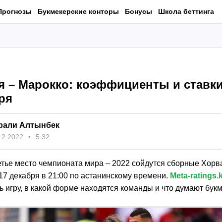
Прогнозы
Букмекерские конторы
Бонусы
Школа беттинга
я – Марокко: коэффициенты и ставки
ря
рали Алтынбек
12.2022
5:32
етье место чемпионата мира – 2022 сойдутся сборные Хорв
17 декабря в 21:00 по астанинскому времени.
Meta-ratings.
ь игру, в какой форме находятся команды и что думают бук