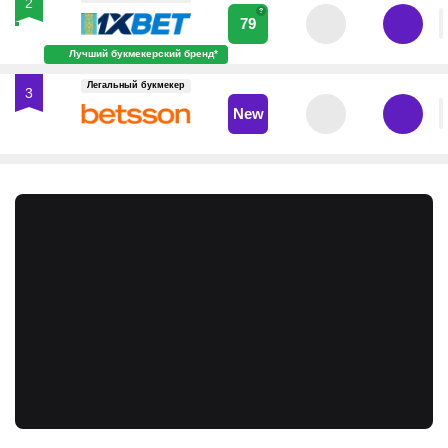
2
?
79
Лучший букмекерский бренд*
Легальный букмекер
3
New