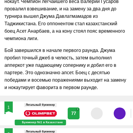
нокаут. Чемпион легчайшего веса Валерий Гусаров
провалил взвешивание, и на замену за два дня до
турнира вышел Джума Давлатмамадов из
Таджикистана. Его оппонентом стал казахстанский
боец Асет Анарбаев, а на кону стоял пояс временного
чемпиона лиги.
Бой завершился в начале первого раунда. Джума
пробил точный джеб в челюсть, затем выполнил
апперкот уже падающему сопернику и добил его в
партере. Это однозначно апсет. Боец с десятью
победами и восемью поражениями выходит на замену
и нокаутирует фаворита в первом раунде.
Легальный букмекер
1
?
77
Букмекер №1 в Казахстане
Легальный букмекер