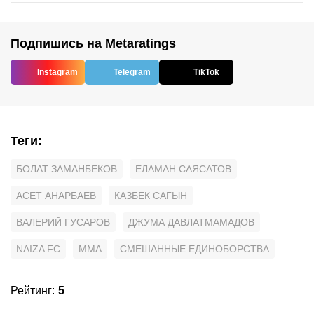
Подпишись на Metaratings
Instagram
Telegram
TikTok
Теги
:
БОЛАТ ЗАМАНБЕКОВ
ЕЛАМАН САЯСАТОВ
АСЕТ АНАРБАЕВ
КАЗБЕК САГЫН
ВАЛЕРИЙ ГУСАРОВ
ДЖУМА ДАВЛАТМАМАДОВ
NAIZA FC
MMA
СМЕШАННЫЕ ЕДИНОБОРСТВА
Рейтинг
:
5