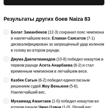
Результаты других боев Naiza 83
Болат Заманбеков
(12-3) сохранил пояс чемпиона
в наилегчайшем весе.
Еламан Саясатов
(7-1)
дисквалифицирован за запрещённый удар коленом
в голову во втором раунде.
Джума Давлатмамадов
(10-8) победил нокаутом в
первом раунде
Асета Анарбаева
(8-2) и стал
временным чемпионом в легчайшем весе.
Казбек Сагын
(6-2) победил единогласным
решением судей
Жоу Веньюня
(5-6).
Наилегчайший вес.
Мухаммад Амантаев
(1-0) победил нокаутом во
втором раунде
Чжао Цзяци
(1-0). Лёгкий вес.