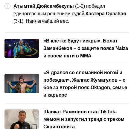
Атымтай Дюйсембекулы
(1-0) победил
единогласным решением судей
Кастера Оразбая
(3-1). Наилегчайший вес.
«В клетке будут искры». Болат
Заманбеков – о защите пояса Naiza
и своем пути в ММА
«Я дрался со сломанной ногой и
побеждал». Жалгас Жумагулов – о
бое за второй пояс Oktagon, семье
и карьере
Шавкат Рахмонов стал TikTok-
мемом и запустил тренд с треком
Скриптонита