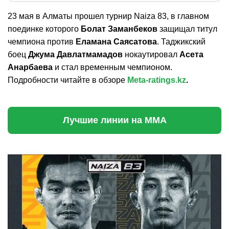
23 мая в Алматы прошел турнир Naiza 83, в главном
поединке которого
Болат Заманбеков
защищал титул
чемпиона против
Еламана Саясатова
. Таджикский
боец
Джума Давлатмамадов
нокаутировал
Асета
Анарбаева
и стал временным чемпионом.
Подробности читайте в обзоре
Meta-ratings.kz
.
Лучшие линии на ММА