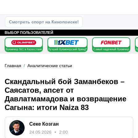
Смотреть спорт на Кинопоиске!
ВЫБОР ПОЛЬЗОВАТЕЛЕЙ
Букмекер №1 в Казахстане
Лучший букмекерский бренд*
Самый надежный букмекер
Л
Главная
Аналитические статьи
Скандальный бой Заманбеков –
Саясатов, апсет от
Давлатмамадова и возвращение
Сагына: итоги Naiza 83
Секе Козган
24.05.2026
2:00