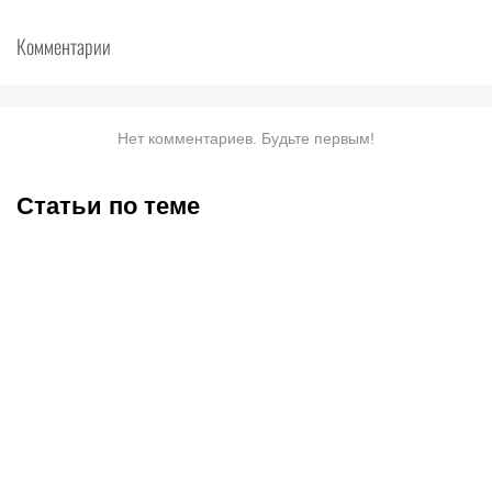
Комментарии
Нет комментариев. Будьте первым!
Статьи по теме
Саралапов – новый
Титульные бои
чемпион, Гусаров
Женисулы – Гусаров и
сенсационно победил
Саралапов – Кенесбеков:
Женисулы: итоги Naiza в
анонс турнира Naiza в