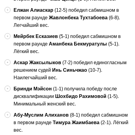
Елжан Алиаскар
(12-5) победил сабмишном в
первом раунде
Жавлонбека Тухтабоева
(6-8).
Легчайший вес.
Мейрбек Есказиев
(5-1) победил сабмишном в
первом раунде
Аманбека Бекмуратулы
(5-1).
Лёгкий вес.
Аскар Жаксылыков
(7-2) победил единогласным
решением судей
Инь Синьчжао
(10-7).
Наилегчайший вес.
Бринди Мэйсон
(1-1) получила победу после
дисквалификации
Шохбидо Рахимовой
(1-5).
Минимальный женский вес.
Абу-Муслим Алиханов
(8-1) победил сабмишном
в первом раунде
Тимура Жаимбаева
(2-1). Лёгкий
вес.