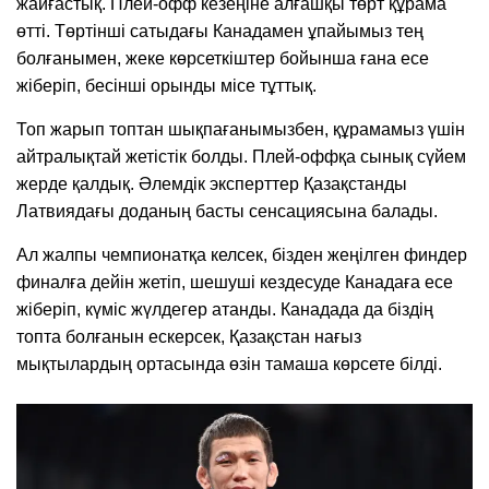
жайғастық. Плей-офф кезеңіне алғашқы төрт құрама
өтті. Төртінші сатыдағы Канадамен ұпайымыз тең
болғанымен, жеке көрсеткіштер бойынша ғана есе
жіберіп, бесінші орынды місе тұттық.
Топ жарып топтан шықпағанымызбен, құрамамыз үшін
айтралықтай жетістік болды. Плей-оффқа сынық сүйем
жерде қалдық. Әлемдік эксперттер Қазақстанды
Латвиядағы доданың басты сенсациясына балады.
Ал жалпы чемпионатқа келсек, бізден жеңілген финдер
финалға дейін жетіп, шешуші кездесуде Канадаға есе
жіберіп, күміс жүлдегер атанды. Канадада да біздің
топта болғанын ескерсек, Қазақстан нағыз
мықтылардың ортасында өзін тамаша көрсете білді.