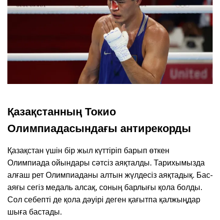
Қазақстанның Токио
Олимпиадасындағы антирекорды
Қазақстан үшін бір жыл күттіріп барып өткен
Олимпиада ойындары сәтсіз аяқталды. Тарихымызда
алғаш рет Олимпиаданы алтын жүлдесіз аяқтадық. Бас-
аяғы сегіз медаль алсақ, соның барлығы қола болды.
Сол себепті де қола дәуірі деген қағытпа қалжыңдар
шыға бастады.