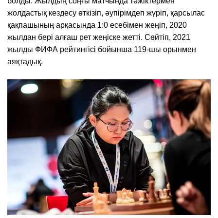
болды. Жылдың соңғы матчында тәжіктермен
жолдастық кездесу өткізіп, әупірімдеп жүріп, қарсылас
қақпашының арқасында 1:0 есебімен жеңіп, 2020
жылдан бері алғаш рет жеңіске жетті. Сөйтіп, 2021
жылды ФИФА рейтингісі бойынша 119-шы орынмен
аяқтадық.