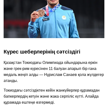
Күрес шеберлерінің сәтсіздігі
Қазақстан Токиодағы Олимпиада ойындарына еркін
және грек-рим күресінен 11 балуан апарып бір ғана
медаль жеңіп алды — Нұрислам Санаев қола жүлдегер
атанды.
Токиодағы сәтсіздіктен кейін жанкүйерлер құрамадан
бапкерлердің кетуін және жака серпіліс күтті. Алайда
құрамада ештеңе өзгермеді.