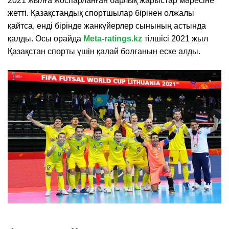
2021 жылға жоспарланған барлық жарыстар мәресіне
жетті. Қазақстандық спортшылар бірінен олжалы
қайтса, енді бірінде жанкүйерлер сынының астында
қалды. Осы орайда
Meta-ratings.kz
тілшісі 2021 жыл
Қазақстан спорты үшін қалай болғанын еске алды.