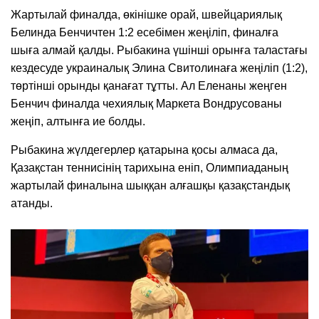
Жартылай финалда, өкінішке орай, швейцариялық
Белинда Бенчичтен 1:2 есебімен жеңіліп, финалға
шыға алмай қалды. Рыбакина үшінші орынға таластағы
кездесуде украиналық Элина Свитолинаға жеңіліп (1:2),
төртінші орынды қанағат тұтты. Ал Еленаны жеңген
Бенчич финалда чехиялық Маркета Вондрусованы
жеңіп, алтынға ие болды.
Рыбакина жүлдегерлер қатарына қосы алмаса да,
Қазақстан теннисінің тарихына еніп, Олимпиаданың
жартылай финалына шыққан алғашқы қазақстандық
атанды.