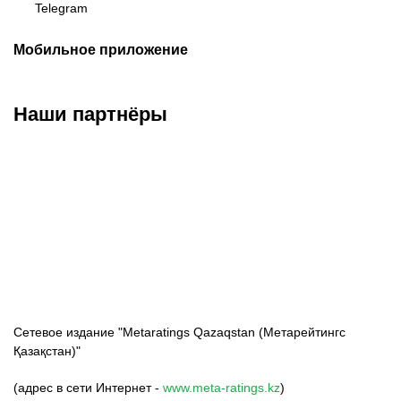
Telegram
Мобильное приложение
Наши партнёры
ФК «Кайрат»
ФК «Астана»
ФК «Тобол»
Сетевое издание "Metaratings Qazaqstan (Метарейтингс
Қазақстан)"
(адрес в сети Интернет -
www.meta-ratings.kz
)