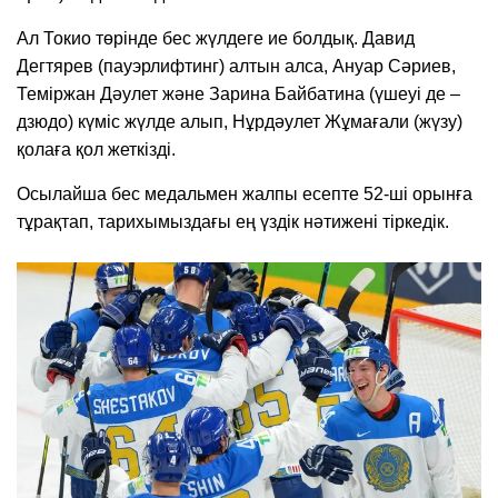
Ал Токио төрінде бес жүлдеге ие болдық. Давид
Дегтярев (пауэрлифтинг) алтын алса, Ануар Сәриев,
Теміржан Дәулет және Зарина Байбатина (үшеуі де –
дзюдо) күміс жүлде алып, Нұрдәулет Жұмағали (жүзу)
қолаға қол жеткізді.
Осылайша бес медальмен жалпы есепте 52-ші орынға
тұрақтап, тарихымыздағы ең үздік нәтижені тіркедік.