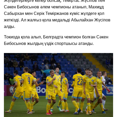
Жүлдегерлерге келер болсақ, Теміртас Жүсіпов пен
Сәкен Бибосынов әлем чемпионы атанып, Махмұд
Сабырхан мен Серік Теміржанов күміс жүлдеге қол
жеткізді. Ал жалғыз қола медальді Абылайхан Жүсіпов
алды.
Токиода қола алып, Белградта чемпион болған Сәкен
Бибосынов жылдың үздік спортшысы атанды.