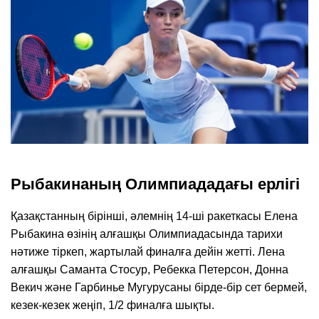
Рыбакинаның Олимпиададағы ерлігі
Қазақстанның бірінші, әлемнің 14-ші ракеткасы Елена
Рыбакина өзінің алғашқы Олимпиадасында тарихи
нәтиже тіркеп, жартылай финалға дейін жетті. Лена
алғашқы Саманта Стосур, Ребекка Петерсон, Донна
Векич және Гарбинье Мугурусаны бірде-бір сет бермей,
кезек-кезек жеңіп, 1/2 финалға шықты.