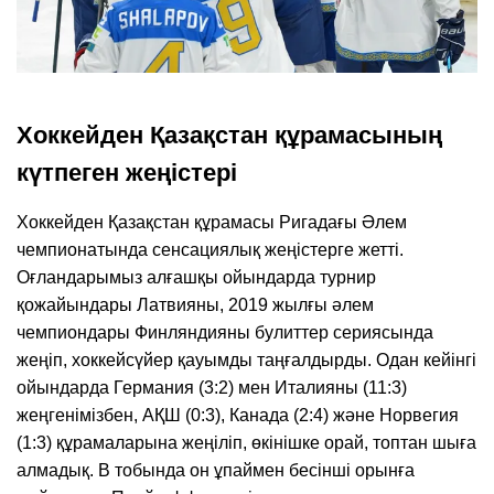
Хоккейден Қазақстан құрамасының
күтпеген жеңістері
Хоккейден Қазақстан құрамасы Ригадағы Әлем
чемпионатында сенсациялық жеңістерге жетті.
Оғландарымыз алғашқы ойындарда турнир
қожайындары Латвияны, 2019 жылғы әлем
чемпиондары Финляндияны булиттер сериясында
жеңіп, хоккейсүйер қауымды таңғалдырды. Одан кейінгі
ойындарда Германия (3:2) мен Италияны (11:3)
жеңгенімізбен, АҚШ (0:3), Канада (2:4) және Норвегия
(1:3) құрамаларына жеңіліп, өкінішке орай, топтан шыға
алмадық. В тобында он ұпаймен бесінші орынға