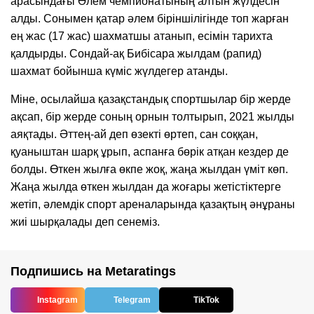
арасындағы Әлем чемпионатының алтын жүлдесін
алды. Сонымен қатар әлем біріншілігінде топ жарған
ең жас (17 жас) шахматшы атанып, есімін тарихта
қалдырды. Сондай-ақ Бибісара жылдам (рапид)
шахмат бойынша күміс жүлдегер атанды.
Міне, осылайша қазақстандық спортшылар бір жерде
ақсап, бір жерде соның орнын толтырып, 2021 жылды
аяқтады. Әттең-ай деп өзекті өртеп, сан соққан,
қуаныштан шарқ ұрып, аспанға бөрік атқан кездер де
болды. Өткен жылға өкпе жоқ, жаңа жылдан үміт көп.
Жаңа жылда өткен жылдан да жоғары жетістіктерге
жетіп, әлемдік спорт ареналарында қазақтың әнұраны
жиі шырқалады деп сенеміз.
Подпишись на Metaratings
Instagram
Telegram
TikTok