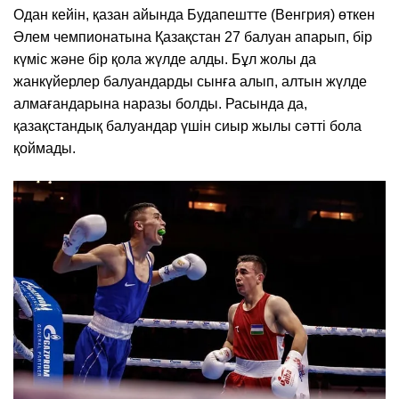
Одан кейін, қазан айында Будапештте (Венгрия) өткен
Әлем чемпионатына Қазақстан 27 балуан апарып, бір
күміс және бір қола жүлде алды. Бұл жолы да
жанкүйерлер балуандарды сынға алып, алтын жүлде
алмағандарына наразы болды. Расында да,
қазақстандық балуандар үшін сиыр жылы сәтті бола
қоймады.