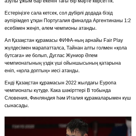
азулы ұжым бар екенін тағы бір мәрте көрсеттік.
Естеріңізге сала кетсек, сол дүбірлі додада бізід
әупірімдеп ұтқан Португалия финалда Аргентинаны 1:2
есебімен жеңіп, әлем чемпионы атанды.
Ал Қазақстан құрамасы ФИФА-ның арнайы Fair Play
жүлдесімен марапатталса, Тайнан алты голмен «қола
бутсаға» ие болып, Дуглас Жуниор Әлем
чемпионатының үздік үші ойыншысының қатарына
еніп, «қола доптың» иесі атанды.
Енді Қазақстан құрамасын 2022 жылдағы Еуропа
чемпионаты күтуде. Кака шәкірттері В тобында
Словения, Финляндия һәм Италия құрамаларымен күш
сынасады.