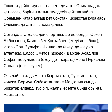
Токиоға дейін тәуелсіз ел ретінде алты Олимпиадаға
қатыссақ, бәрінен алтын жүлдесіз қайтпағанбыз.
Сонымен қатар алғаш рет бокстан Қазақстан құрамасы
Олимпиада алтынынсыз қалды.
Сегіз қолаға келесідей спортшылар ие болды: Сәкен
Бибосынов, Қамшыбек Қоңқабаев (екеуі де – бокс),
Игорь Сон, Зульфия Чиншанло (екеуі де – ауыр
атлетика), Елдос Сметов (дзюдо), Дархан Асаділов,
Софья Берульцева (екеуі де – каратэ) және Нұрислам
Санаев (еркін күрес).
Осылайша алдымызға Қырғызстан, Түркіменстан,
Фиджи, Бермуд, Өзбекстан және Моңғолия сынды
бірқатар елдерді түсіріп, жалпы есепте 83-ші орынға
жайғастық.