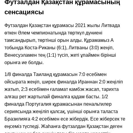
Футзалдан Қазақстан құрамасының
сенсациясы
Футзалдан Қазақстан құрамасы 2021 жылы Литвада
өткен Әлем чемпионатында төрткүл дүниені
тамсандырып, төртінші орын алды. Құрамамыз А
тобында Коста-Риканы (6:1), Литваны (3:0) жеңіп,
Венесуэламен тең (1:1) түсіп, жеті ұпаймен бірінші
орынға ие болды.
1/8 финалда Таиланд құрамасын 7:0 есебімен
ойсырата жеңіп, ширек финалда Ираннан 2:0 жеңіліп
жатып, 2:3 есебімен ғаламат камбэк жасап, тарихта
алғаш рет жартылай финалға қадам басты. 1/2
финалда Португалия құрамасынан пенальтилер
сериясында жеңіліп қалсақ, үшінші орынға таласта
Бразилияға 4:2 есебімен есе жібердік. Есе жіберсек те
еңсеміз түспеді. Жаһанға футзалдан Қазақстан деген