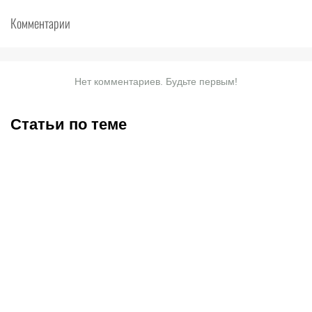
Комментарии
Нет комментариев. Будьте первым!
Статьи по теме
«Тобол» крупно проиграл
Где смотреть матч
«Партизану»: Казахстан
«Партизан» – «Тобол»
близок к потере ещё
онлайн в прямом эфире 7
одного клуба в
августа?
еврокубках