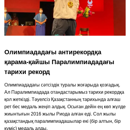
Олимпиададағы антирекордқа
қарама-қайшы Паралимпиададағы
тарихи рекорд
Олимпиададағы сәтсіздік туралы жоғарыда қозғадық.
Ал Паралимпиадада отандастарымыз тарихи рекордқа
қол жеткізді. Тәуелсіз Қазақстанның тарихында алғаш
рет бес медаль жеңіп алдық. Осыған дейін ең көп жүлде
жиынтығын 2016 жылы Риода алған еді. Сол жылы
қазақстандық паралимпиадашылар екі (бір алтын, бір
күміс) медаль алды.