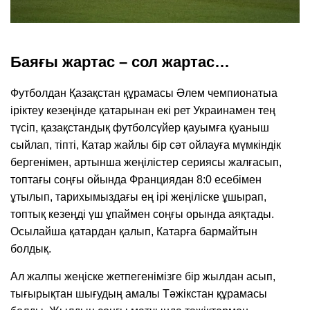
Баяғы жартас – сол жартас…
Футболдан Қазақстан құрамасы Әлем чемпионатыа
іріктеу кезеңінде қатарынан екі рет Украинамен тең
түсіп, қазақстандық футболсүйер қауымға қуаныш
сыйлап, тіпті, Катар жайлы бір сәт ойлауға мүмкіндік
бергенімен, артынша жеңілістер сериясы жалғасып,
топтағы соңғы ойында Франциядан 8:0 есебімен
ұтылып, тарихымыздағы ең ірі жеңіліске ұшырап,
топтық кезеңді үш ұпаймен соңғы орында аяқтады.
Осылайша қатардан қалып, Катарға бармайтын
болдық.
Ал жалпы жеңіске жетпегенімізге бір жылдан асып,
тығырықтан шығудың амалы Тәжікстан құрамасы