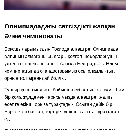
Олимпиададағы сәтсіздікті жапқан
Әлем чемпионаты
Боксшыларымыздың Токиода алғаш рет Олимпиада
алтынын алмағаны былғары қолғап шеберлері үшін
үлкен сыр болғаны анық. Алайда Белградтағы Әлем
чемпионатында отандастарымыз осы олқылықтың
орнын толтырғандай болды.
Турнир қорытындысы бойынша екі алтын, екі күміс һәм
бір қола жүлдемен тарихымызда алғаш рет жалпы
есепте екінші орыға тұрақтадық. Осыған дейін бір
мәрте көш бастап, төрт рет үшінші сатыға тұрақтаған
еді.