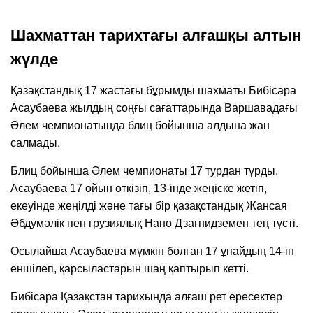
Шахматтан тарихтағы алғашқы алтын
жүлде
Қазақстандық 17 жастағы бұрымды шахматы Бибісара
Асаубаева жылдың соңғы сағаттарында Варшавадағы
Әлем чемпионатында блиц бойынша алдына жан
салмады.
Блиц бойынша Әлем чемпионаты 17 турдан тұрды.
Асаубаева 17 ойын өткізіп, 13-інде жеңіске жетіп,
екеуінде жеңілді және тағы бір қазақстандық Жансая
Әбдумәлік пен грузиялық Нано Дзагнидземен тең түсті.
Осылайша Асаубаева мүмкін болған 17 ұпайдың 14-ін
еншілеп, қарсыластарын шаң қаптырып кетті.
Бибісара Қазақстан тарихында алғаш рет ересектер