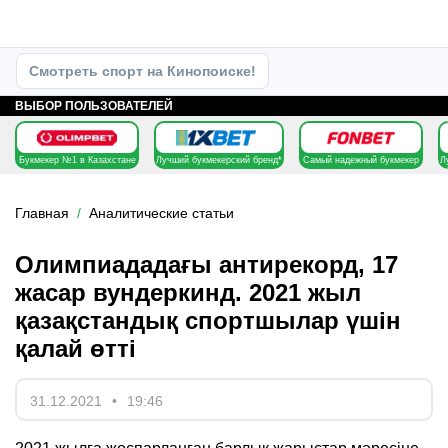
Смотреть спорт на Кинопоиске!
ВЫБОР ПОЛЬЗОВАТЕЛЕЙ
Букмекер №1 в Казахстане
Лучший букмекерский бренд*
Самый надежный букмекер
Л
Главная
Аналитические статьи
Олимпиададағы антирекорд, 17
жасар вундеркинд. 2021 жыл
қазақстандық спортшылар үшін
қалай өтті
31.12.2021
19:46