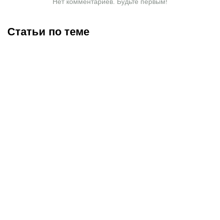
Нет комментариев. Будьте первым!
Статьи по теме
Чемпион Европы и
«Тобол» крупно проиграл
спаситель «Аякса»: кто
«Партизану»: Казахстан
такой Джон ван’т Схип –
близок к потере ещё
новый тренер сборной
одного клуба в
Казахстана
еврокубках