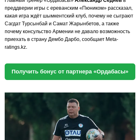
Главный тренер «Ордабасы»
Александр Седнев
в
преддверии игры с ереванским «Пюником» рассказал,
какая игра ждёт шымкентский клуб, почему не сыграют
Сагдат Турсынбай и Самат Жарынбетов, а также
почему консульство Армении не давало возможность
приехать в страну Дембо Дарбо, сообщает Meta-
ratings.kz.
Получить бонус от партнера «Ордабасы»