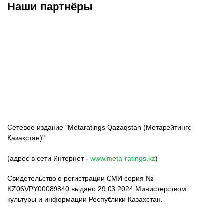
Наши партнёры
ФК «Кайрат»
ФК «Астана»
ФК «Тобол»
Сетевое издание "Metaratings Qazaqstan (Метарейтингс
Қазақстан)"
(адрес в сети Интернет -
www.meta-ratings.kz
)
Свидетельство о регистрации СМИ серия №
KZ06VPY00089840 выдано 29.03.2024 Министерством
культуры и информации Республики Казахстан.