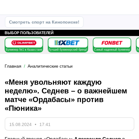
Смотреть спорт на Кинопоиске!
ВЫБОР ПОЛЬЗОВАТЕЛЕЙ
Букмекер №1 в Казахстане
Лучший букмекерский бренд*
Самый надежный букмекер
Л
Главная
Аналитические статьи
«Меня увольняют каждую
неделю». Седнев – о важнейшем
матче «Ордабасы» против
«Пюника»
15.08.2024
17:41