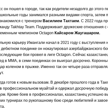
с он пошел в городе, так как родители незадолго до этого 
 школьные годы занимался разными видами спорта, затем 
ознакомился с тренером
Василием Тахтаем
. С 2022 года п
манду Takhtay Team. Поддерживает дружеские отношения с
ременным чемпионом Octagon
Кайсаром Жаугашаром.
ьную карьеру Имангали начал в 2021 году с выступления н
 В дебютном поединке он нокаутировал азербайджанского б
оследующие бои провел в лиге Octagon. Сейчас казахстанец
бед в ММА, в семи поединках он выиграл досрочно. Коронн
дар коленом в прыжке. Именно так он четыре раза отправля
т.
гда готов к новым вызовам. В декабре прошлого года в Таи
в профессиональном муайтай и одержал досрочную победу
ом. Кроме боев в профессионалах, казахстанец успешно в
ких турнирах по рукопашному бою среди любителей и заво
та.