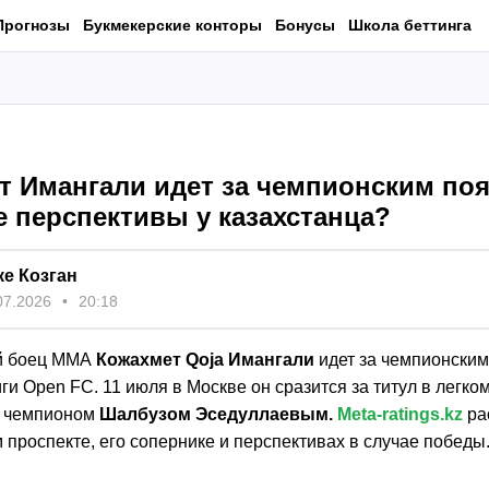
Прогнозы
Букмекерские конторы
Бонусы
Школа беттинга
т Имангали идет за чемпионским по
е перспективы у казахстанца?
ке Козган
07.2026
20:18
ий боец ММА
Кожахмет Qoja Имангали
идет за чемпионски
ги Open FC. 11 июля в Москве он сразится за титул в легком
 чемпионом
Шалбузом Эседуллаевым.
Meta-ratings.kz
ра
 проспекте, его сопернике и перспективах в случае победы