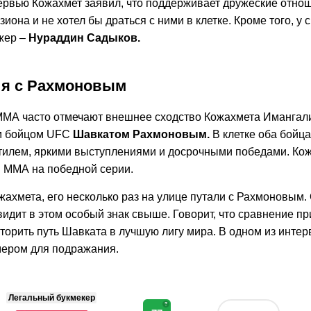
ервью Кожахмет заявил, что поддерживает дружеские отно
иона и не хотел бы драться с ними в клетке. Кроме того, у
жер –
Нураддин Садыков.
я с Рахмоновым
МА часто отмечают внешнее сходство Кожахмета Имангали
м бойцом UFC
Шавкатом Рахмоновым.
В клетке оба бойц
илем, яркими выступлениями и досрочными победами. Кож
в ММА на победной серии.
ахмета, его несколько раз на улице путали с Рахмоновым.
видит в этом особый знак свыше. Говорит, что сравнение п
торить путь Шавката в лучшую лигу мира. В одном из интер
ером для подражания.
Легальный букмекер
?