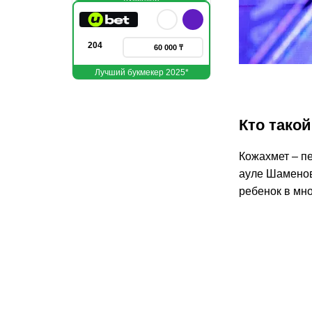
204
60 000 ₸
Лучший букмекер 2025*
Кто тако
Кожахмет – пе
ауле Шаменов
ребенок в мно