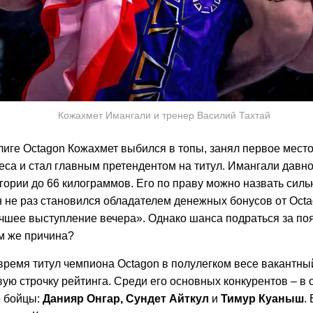
Кожахмет Имангали и тренер Василий Тахтай
 лиге Octagon Кожахмет выбился в топы, занял первое место
еса и стал главным претендентом на титул. Имангали давн
егории до 66 килограммов. Его по праву можно назвать си
н не раз становился обладателем денежных бонусов от Oct
чшее выступление вечера».
Однако шанса подраться за поя
ем же причина?
время титул чемпиона Octagon в полулегком весе вакантны
ую строчку рейтинга. Среди его основных конкурентов – в
е бойцы:
Данияр Онгар, Сундет Айткул
и
Тимур Куаныш
.