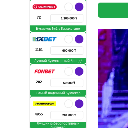
72
1 105 000 ₸
Букмекер №1 в Казахстане
1161
600 000 ₸
Лучший букмекерский бренд*
202
50 000 ₸
Самый надежный букмекер
4955
201 000 ₸
Лучший киберспортивный
букмекер