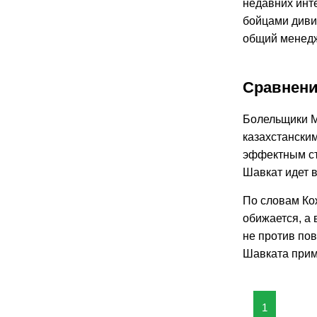
недавних инт
бойцами дивиз
общий менед
Сравнени
Болельщики М
казахстански
эффектным ст
Шавкат идет 
По словам Кож
обижается, а 
не против пов
Шавката прим
1