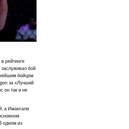
 в рейтинге
о заслуживал бой
льнейшим бойцом
agon за
«Лучший
с он так и не
й, а Имангали
 основном
 В одном из