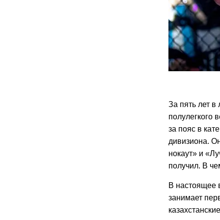
За пять лет в
полулегкого в
за пояс в кат
дивизиона. О
нокаут» и
«Лу
получил. В ч
В настоящее 
занимает перв
казахстански