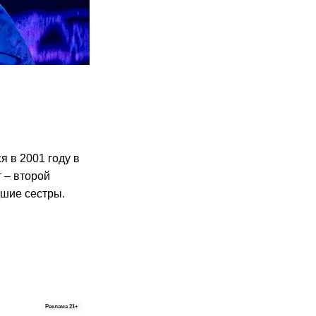
я в 2001 году в
 – второй
дшие сестры.
Реклама
21+