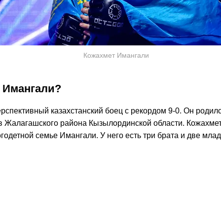
Кожахмет Имангали
й Имангали?
рспективный казахстанский боец с рекордом 9-0. Он родилс
 Жалагашского района Кызылординской области. Кожахмет
годетной семье Имангали. У него есть три брата и две мла