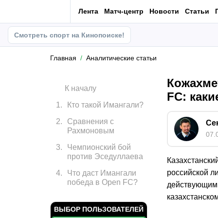
Лента
Матч-центр
Новости
Статьи
Смотреть спорт на Кинопоиске!
Главная
Аналитические статьи
Кожахме
К началу
FC: каки
1
.
Кто такой Имангали?
2
.
Сравнения с
Се
Рахмоновым
07.
3
.
Чемпионский бой
против Эседуллаева
Казахстанск
российской ли
4
.
Что даст Имангали
победа в Open FC?
действующим
казахстанском
ВЫБОР ПОЛЬЗОВАТЕЛЕЙ