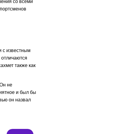
шения со всеми
 спортсменов
 с известным
а отличаются
ахмет также как
 Он не
риятное и был бы
вью он назвал