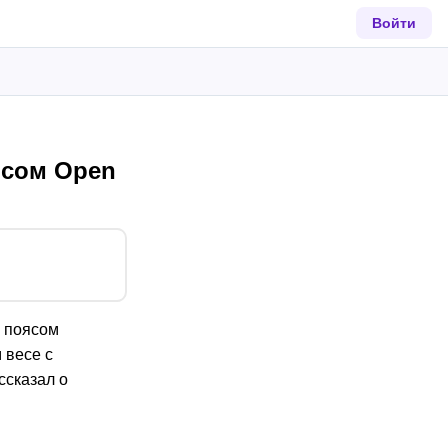
Войти
ясом Open
м поясом
 весе с
ссказал о
.