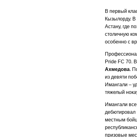
В первый клас
Кызылорду. В
Астану, где п
столичную ко
особенно с в
Профессионал
Pride FC 70.
Ахмедова
. П
из девяти по
Имангали – у
тяжелый нокау
Имангали все
дебютировал 
местным бойц
республиканс
призовые мес