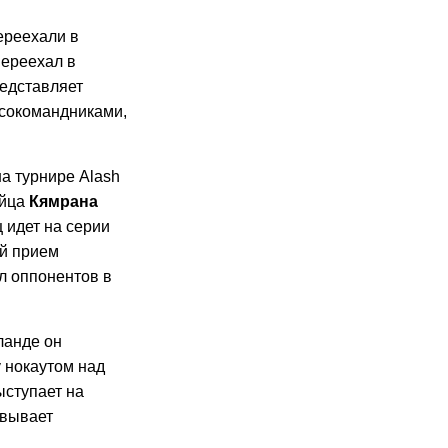
переехали в
переехал в
редставляет
 сокомандниками,
а турнире Alash
ойца
Кямрана
 идет на серии
ый прием
л оппонентов в
ланде он
 нокаутом над
ыступает на
евывает