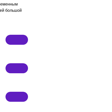
временным
щей большой