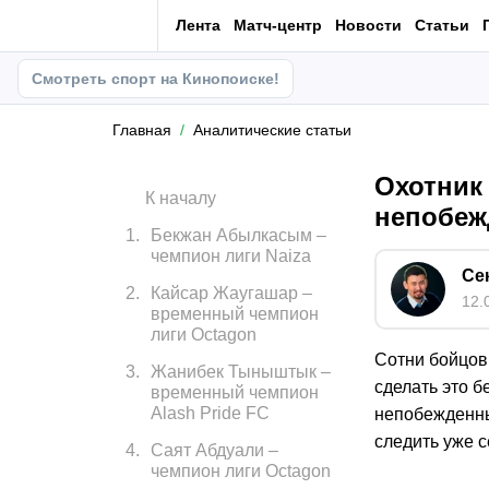
Лента
Матч-центр
Новости
Статьи
Смотреть спорт на Кинопоиске!
Главная
Аналитические статьи
Охотник 
К началу
непобеж
1
.
Бекжан Абылкасым –
чемпион лиги Naiza
Се
2
.
Кайсар Жаугашар –
12.
временный чемпион
лиги Octagon
Сотни бойцов
3
.
Жанибек Тыныштык –
сделать это 
временный чемпион
Alash Pride FC
непобежденны
следить уже с
4
.
Саят Абдуали –
чемпион лиги Octagon