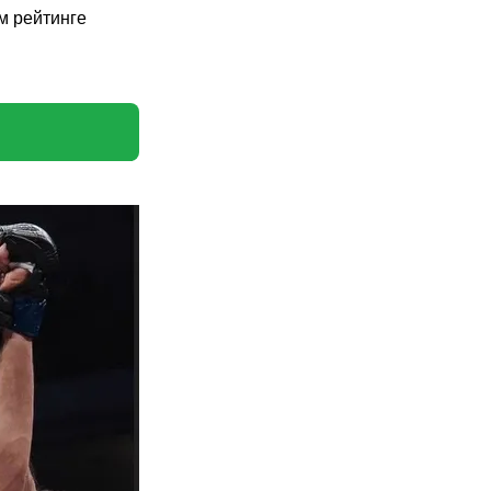
м рейтинге