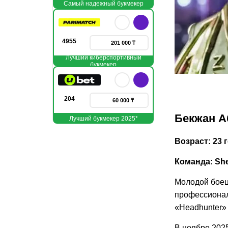
Самый надежный букмекер
4955
201 000 ₸
Лучший киберспортивный
букмекер
204
60 000 ₸
Бекжан А
Лучший букмекер 2025*
Возраст: 23 
Команда: She
Молодой боец
профессионал
«Headhunter» 
В ноябре 202