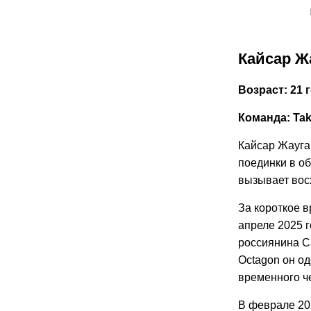
Кайсар Ж
Возраст: 21 
Команда: Tak
Кайсар Жаугаш
поединки в об
вызывает вос
За короткое 
апреле 2025 
россиянина Са
Octagon он о
временного ч
В феврале 20