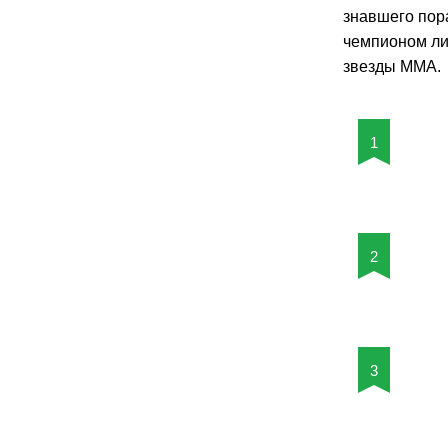
знавшего пор
чемпионом ли
звезды ММА.
1
2
3