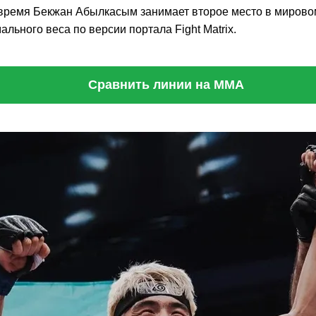
время Бекжан Абылкасым занимает второе место в мирово
льного веса по версии портала Fight Matrix.
Сравнить линии на ММА