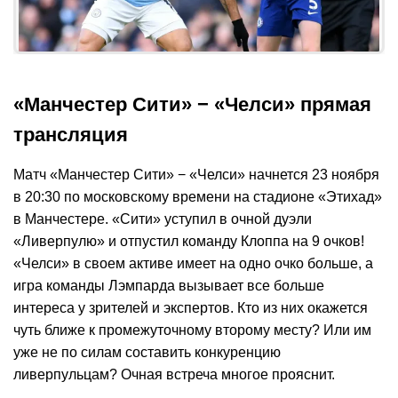
«Манчестер Сити» − «Челси» прямая
трансляция
Матч «Манчестер Сити» − «Челси» начнется 23 ноября
в 20:30 по московскому времени на стадионе «Этихад»
в Манчестере. «Сити» уступил в очной дуэли
«Ливерпулю» и отпустил команду Клоппа на 9 очков!
«Челси» в своем активе имеет на одно очко больше, а
игра команды Лэмпарда вызывает все больше
интереса у зрителей и экспертов. Кто из них окажется
чуть ближе к промежуточному второму месту? Или им
уже не по силам составить конкуренцию
ливерпульцам? Очная встреча многое прояснит.