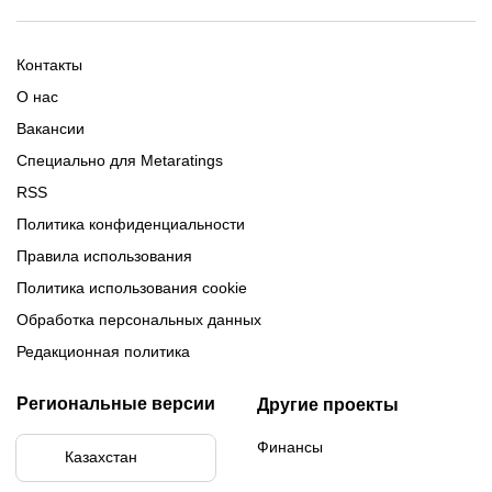
Промокоды Тенниси
Обзор Олимпбет
Обзор Ubet
Промокоды Париматч
Обзор 1xBet
Обзор Ойнабет
Контакты
Обзор Париматч
Обзор Тенниси
О нас
Вакансии
Специально для Metaratings
RSS
Политика конфиденциальности
Правила использования
Политика использования cookie
Обработка персональных данных
Редакционная политика
Региональные версии
Другие проекты
Финансы
Казахстан