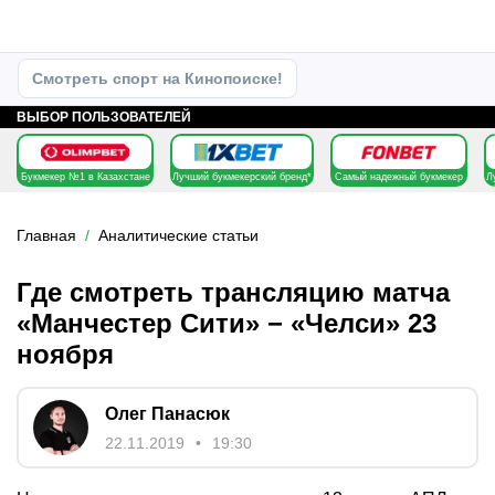
Смотреть спорт на Кинопоиске!
ВЫБОР ПОЛЬЗОВАТЕЛЕЙ
Букмекер №1 в Казахстане
Лучший букмекерский бренд*
Самый надежный букмекер
Л
Главная
Аналитические статьи
Где смотреть трансляцию матча
«Манчестер Сити» − «Челси» 23
ноября
Олег Панасюк
22.11.2019
19:30