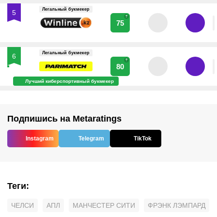
Легальный букмекер
5
?
75
Легальный букмекер
6
?
80
Лучший киберспортивный букмекер
Подпишись на Metaratings
Instagram
Telegram
TikTok
Теги
:
ЧЕЛСИ
АПЛ
МАНЧЕСТЕР СИТИ
ФРЭНК ЛЭМПАРД