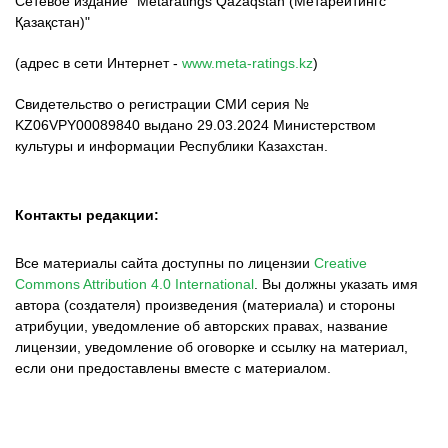
Сетевое издание "Metaratings Qazaqstan (Метарейтингс
Қазақстан)"
(адрес в сети Интернет -
www.meta-ratings.kz
)
Свидетельство о регистрации СМИ серия №
KZ06VPY00089840 выдано 29.03.2024 Министерством
культуры и информации Республики Казахстан.
Контакты редакции:
Все материалы сайта доступны по лицензии
Creative
Commons Attribution 4.0 International
.
Вы должны указать имя
автора (создателя) произведения (материала) и стороны
атрибуции, уведомление об авторских правах, название
лицензии, уведомление об оговорке и ссылку на материал,
если они предоставлены вместе с материалом.