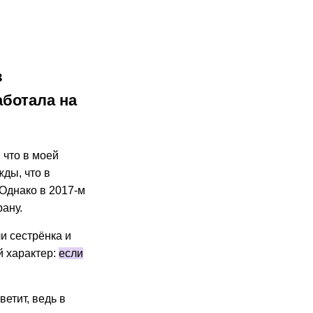
в
аботала на
 что в моей
жды, что в
 Однако в 2017-м
рану.
и сестрёнка и
й характер:
если
ветит, ведь в