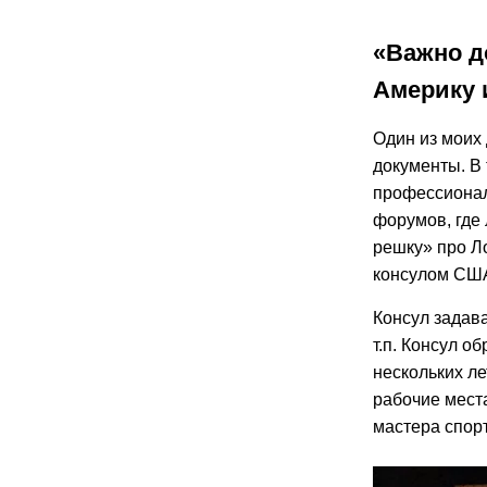
«Важно д
Америку и
Один из моих
документы. В 
профессиональ
форумов, где
решку» про Л
консулом США
Консул задава
т.п. Консул о
нескольких ле
рабочие места
мастера спорт