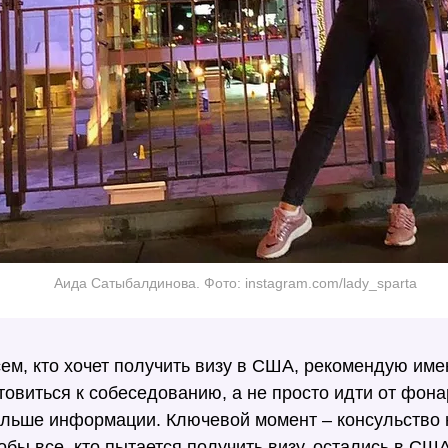
Аида Сатыбалдинова. Фото: instagram.com/lady_sparta
ем, кто хочет получить визу в США, рекомендую име
товиться к собеседованию, а не просто идти от фона
льше информации. Ключевой момент – консульство н
обы все, кто пытается получить визу, остались в СШ