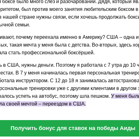
 боксе было много слез и разочарований. Дядя, который я
ритетом, был против моего занятия любительским боксом в
в нашей стране нужны связи, если хочешь продолжать бокс
бычной семьи.
ивают, почему переехала именно в Америку? США – одна и
ых, такая мечта у меня была с детства. Во-вторых, здесь х
тала стать профессиональной боксёршей.
 в США, нужны деньги. Поэтому я работала с 7 утра до 10 
естах. В 7 у меня начиналась первая персональная тренир
аботала инструктором. С 12 до 18 я занималась автострахов
рсональные тренировки уже с другими клиентами в другом з
валось успеть на автобус, поэтому шла пешком.
У меня были
ила своей мечтой – переездом в США.
Получить бонус для ставок на победы Аиды