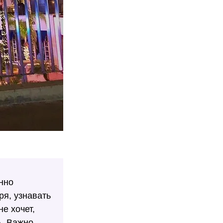
нно
ря, узнавать
е хочет,
А. Важно