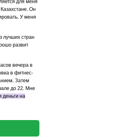
вляется для меня
 Казахстане. Он
ировать. У меня
з лучших стран
орошо развит
часов вечера в
овка в фитнес-
анием. Затем
але до 22. Мне
 деньги на