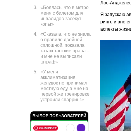
Лос-Анджелес
3
.
«Боялась, что в метро
меня с билетом для
Я запускаю а
инвалидов засекут
ринге и вне е
копы»
аспекты жизни
4
.
«Сказала, что не знала
о правиле двойной
сплошной, показала
казахстанские права –
и мне не выписали
штраф»
5
.
«У меня
акклиматизация,
желудок не принимал
местную еду, а мне на
первой же тренировке
устроили спарринг»
ВЫБОР ПОЛЬЗОВАТЕЛЕЙ