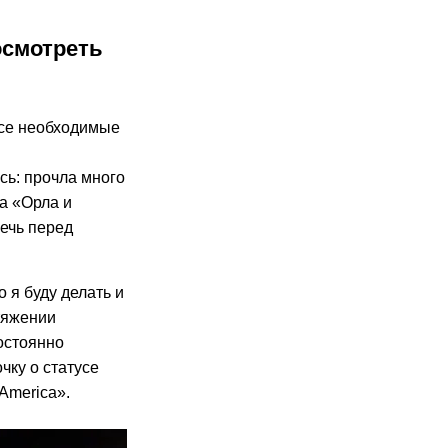
осмотреть
все необходимые
сь: прочла много
а «Орла и
ечь перед
 я буду делать и
тяжении
постоянно
чку о статусе
America».