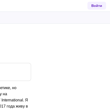
Войти
етике, но
у на
nternational. Я
017 года живу в