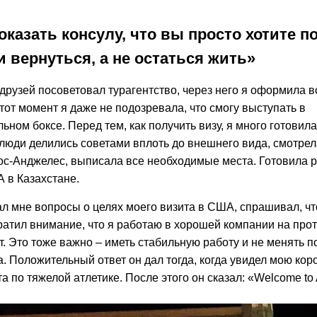
оказать консулу, что вы просто хотите п
 вернуться, а не остаться жить»
 друзей посоветовал турагентство, через него я оформила 
тот момент я даже не подозревала, что смогу выступать в
ном боксе. Перед тем, как получить визу, я много готовила
 люди делились советами вплоть до внешнего вида, смотрел
ос-Анджелес, выписала все необходимые места. Готовила р
 в Казахстане.
л мне вопросы о целях моего визита в США, спрашивал, что
братил внимание, что я работаю в хорошей компании на про
т. Это тоже важно – иметь стабильную работу и не менять 
. Положительный ответ он дал тогда, когда увидел мою коро
а по тяжелой атлетике. После этого он сказал: «Welcome to 