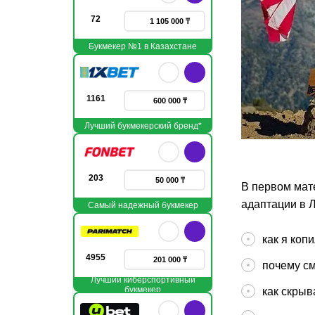
72
1 105 000 ₸
Букмекер №1 в Казахстане
1161
600 000 ₸
Лучший букмекерский бренд*
203
50 000 ₸
В первом мате
адаптации в Л
Самый надежный букмекер
как я коп
4955
201 000 ₸
почему см
Лучший киберспортивный
букмекер
как скрыв