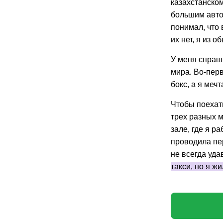
казахстанском
большим авто
понимал, что 
их нет, я из о
У меня спраш
мира. Во-перв
бокс, а я меч
Чтобы поехать
трех разных м
зале, где я р
проводила пе
не всегда уда
такси, но я ж