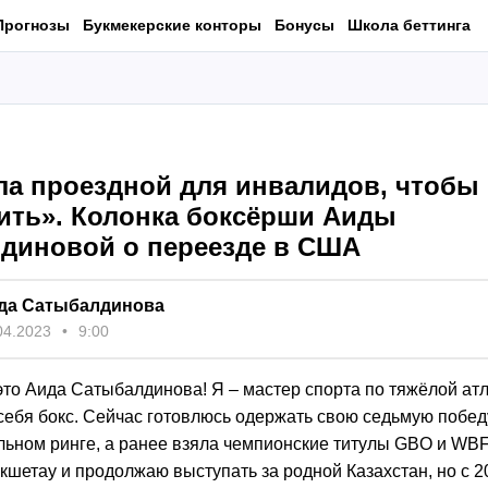
Прогнозы
Букмекерские конторы
Бонусы
Школа беттинга
ла проездной для инвалидов, чтобы
ить». Колонка боксёрши Аиды
диновой о переезде в США
да Сатыбалдинова
04.2023
9:00
это Аида Сатыбалдинова! Я – мастер спорта по тяжёлой атл
себя бокс. Сейчас готовлюсь одержать свою седьмую побед
ном ринге, а ранее взяла чемпионские титулы GBO и WBF I
кшетау и продолжаю выступать за родной Казахстан, но с 2