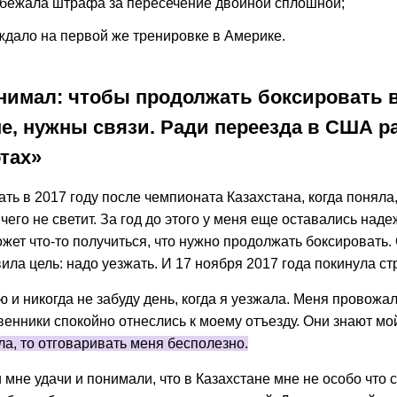
збежала штрафа за пересечение двойной сплошной;
ждало на первой же тренировке в Америке.
нимал: чтобы продолжать боксировать 
не, нужны связи. Ради переезда в США р
отах»
ть в 2017 году после чемпионата Казахстана, когда поняла,
чего не светит. За год до этого у меня еще оставались наде
жет что-то получиться, что нужно продолжать боксировать.
вила цель: надо уезжать. И 17 ноября 2017 года покинула ст
и никогда не забуду день, когда я уезжала. Меня провожал
венники спокойно отнеслись к моему отъезду. Они знают мо
ла, то отговаривать меня бесполезно.
мне удачи и понимали, что в Казахстане мне не особо что с