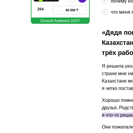
почему и
204
60 000 ₸
что меня 
Лучший букмекер 2025*
«Дядя по
Казахста
трёх раб
Я решила уеха
стране мне ни
Казахстане мо
я четко поста
Хорошо помню 
друзья. Родст
я что-то реши
Они пожелали 