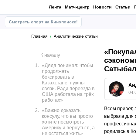
Лента
Матч-центр
Новости
Статьи
Смотреть спорт на Кинопоиске!
Главная
Аналитические статьи
«Покупа
К началу
сэконом
1
.
«Дядя понимал: чтобы
Сатыбал
продолжать
боксировать в
Казахстане, нужны
Аи
связи. Ради переезда в
04.
США работала на трёх
работах»
Всем привет, 
2
.
«Важно доказать
консулу, что вы просто
выбрала для 
хотите посмотреть
профессиональ
Америку и вернуться, а
родилась в Ко
не остаться жить»