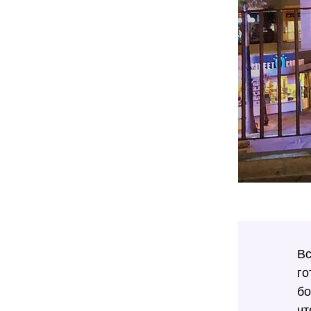
Вс
го
бо
чт