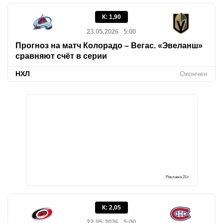
К
:
1,90
23.05.2026
5:00
Прогноз на матч Колорадо – Вегас. «Эвеланш»
сравняют счёт в серии
НХЛ
Окончен
Реклама
21+
К
:
2,05
22.05.2026
5:00