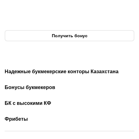
фаворит в бою против
такой Джон ван’т Схип –
Бруну Лопеса
новый тренер сборной
Казахстана
Получить бонус
Надежные букмекерские конторы Казахстана
Лучшие букмекеры
Обзор Олимп бет
Бонусы букмекеров
Приложения букмекеров
Бездепозитные бонусы
Olimpbet бонусы
БК с высокими КФ
Бонусы за регистрацию
Промокоды 1xBet
Скачать Ойнабет
Скачать OlimpBet
За установку приложения
Фрибеты
Промокоды Ubet
Скачать 1хБет
Ubet Android
Промокоды Олимпбет
Старым игрокам
Фрибет на День Рождения