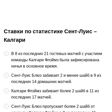
НХЛ
Окончен
НХЛ
Ставки по статистике Сент-Луис –
Калгари
В 8 из последних 21 гостевых матчей с участием
команды Калгари Флэймз была зафиксирована
ничья в основное время.
Сент-Луис Блюз забивает 2 и менее шайб в 9 из
последних 14 домашних матчей.
Калгари Флэймз забивает более 2 шайб в 11 из
последних 17 матчей.
Сент-Луис Блюз пропускает более 2 шайб от