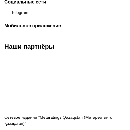
Социальные сети
Telegram
Мобильное приложение
Наши партнёры
ФК «Кайрат»
ФК «Астана»
ФК «Тобол»
Сетевое издание "Metaratings Qazaqstan (Метарейтингс
Қазақстан)"