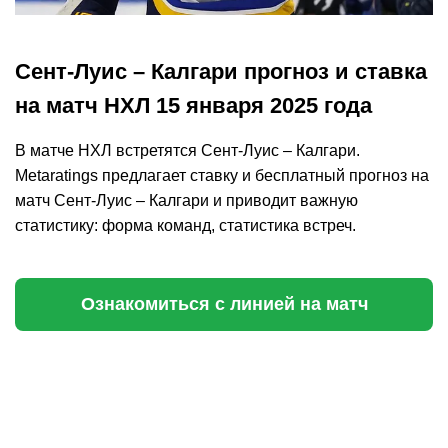
Сент-Луис – Калгари прогноз и ставка
на матч НХЛ 15 января 2025 года
В матче НХЛ встретятся Сент-Луис – Калгари.
Metaratings предлагает ставку и бесплатный прогноз на
матч Сент-Луис – Калгари и приводит важную
статистику: форма команд, статистика встреч.
Ознакомиться с линией на матч