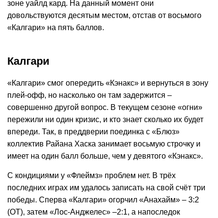
зоне уайлд кард. На данный момент они
довольствуются десятым местом, отстав от восьмого
«Калгари» на пять баллов.
Калгари
«Калгари» смог опередить «Кэнакс» и вернуться в зону
плей-офф, но насколько он там задержится –
совершенно другой вопрос. В текущем сезоне «огни»
пережили ни один кризис, и кто знает сколько их будет
впереди. Так, в преддверии поединка с «Блюз»
коллектив Райана Хаска занимает восьмую строчку и
имеет на один балл больше, чем у девятого «Кэнакс».
С кондициями у «Флеймз» проблем нет. В трёх
последних играх им удалось записать на свой счёт три
победы. Сперва «Калгари» огорчил «Анахайм» – 3:2
(ОТ), затем «Лос-Анджелес» –2:1, а напоследок