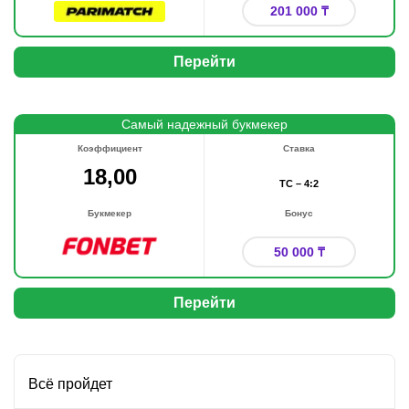
201 000 ₸
Перейти
Самый надежный букмекер
Коэффициент
Ставка
18,00
ТС – 4:2
Букмекер
Бонус
50 000 ₸
Перейти
Всё пройдет