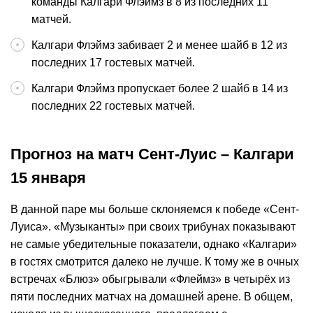
команды Калгари Флэймз в 8 из последних 11
матчей.
Калгари Флэймз забивает 2 и менее шайб в 12 из
последних 17 гостевых матчей.
Калгари Флэймз пропускает более 2 шайб в 14 из
последних 22 гостевых матчей.
Прогноз на матч Сент-Луис – Калгари
15 января
В данной паре мы больше склоняемся к победе «Сент-
Луиса». «Музыканты» при своих трибунах показывают
не самые убедительные показатели, однако «Калгари»
в гостях смотрится далеко не лучше. К тому же в очных
встречах «Блюз» обыгрывали «Флеймз» в четырёх из
пяти последних матчах на домашней арене. В общем,