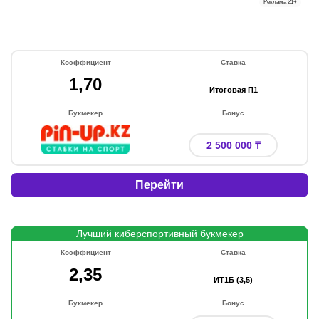
Реклама
21+
Коэффициент
Ставка
1,70
Итоговая П1
Букмекер
Бонус
2 500 000 ₸
Перейти
Лучший киберспортивный букмекер
Коэффициент
Ставка
2,35
ИТ1Б (3,5)
Букмекер
Бонус