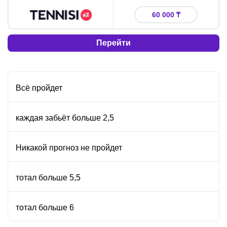
60 000 ₸
Перейти
Всё пройдет
каждая забьёт больше 2,5
Никакой прогноз не пройдет
тотал больше 5,5
тотал больше 6