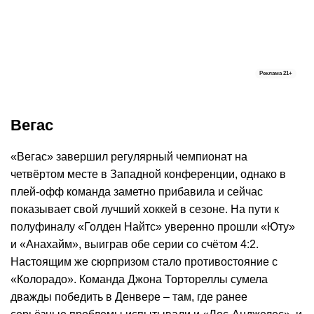
Реклама
21+
Вегас
«Вегас» завершил регулярный чемпионат на
четвёртом месте в Западной конференции, однако в
плей-офф команда заметно прибавила и сейчас
показывает свой лучший хоккей в сезоне. На пути к
полуфиналу «Голден Найтс» уверенно прошли «Юту»
и «Анахайм», выиграв обе серии со счётом 4:2.
Настоящим же сюрпризом стало противостояние с
«Колорадо». Команда Джона Тортореллы сумела
дважды победить в Денвере – там, где ранее