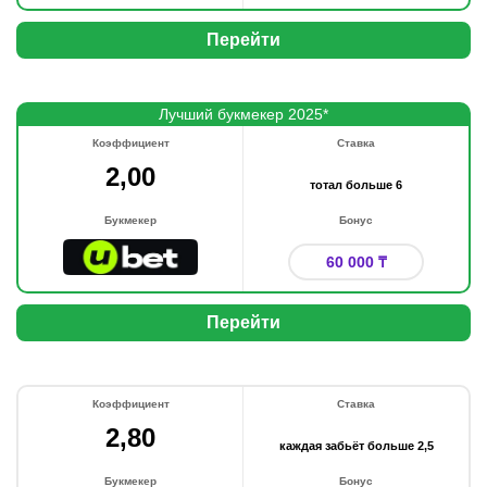
Перейти
Лучший букмекер 2025*
Коэффициент
Ставка
2,00
тотал больше 6
Букмекер
Бонус
60 000 ₸
Перейти
Коэффициент
Ставка
2,80
каждая забьёт больше 2,5
Букмекер
Бонус