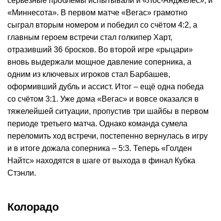
серьёзные проблемы испытывали и «Лос-Анджелес», и
«Миннесота». В первом матче «Вегас» грамотно
сыграл вторым номером и победил со счётом 4:2, а
главным героем встречи стал голкипер Харт,
отразивший 36 бросков. Во второй игре «рыцари»
вновь выдержали мощное давление соперника, а
одним из ключевых игроков стал Барбашев,
оформивший дубль и ассист. Итог – ещё одна победа
со счётом 3:1. Уже дома «Вегас» и вовсе оказался в
тяжелейшей ситуации, пропустив три шайбы в первом
периоде третьего матча. Однако команда сумела
переломить ход встречи, постепенно вернулась в игру
и в итоге дожала соперника – 5:3. Теперь «Голден
Найтс» находятся в шаге от выхода в финал Кубка
Стэнли.
Колорадо