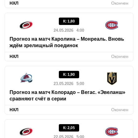
НХЛ
Окончен
К
:
1,80
24.05.2026
4:00
Прогноз на матч Каролина – Монреаль. Вновь
ждём зрелищный поединок
НХЛ
Окончен
К
:
1,90
23.05.2026
5:00
Прогноз на матч Колорадо – Вегас. «Эвеланш»
сравняют счёт в серии
НХЛ
Окончен
К
:
2,05
22.05.2026
5:00