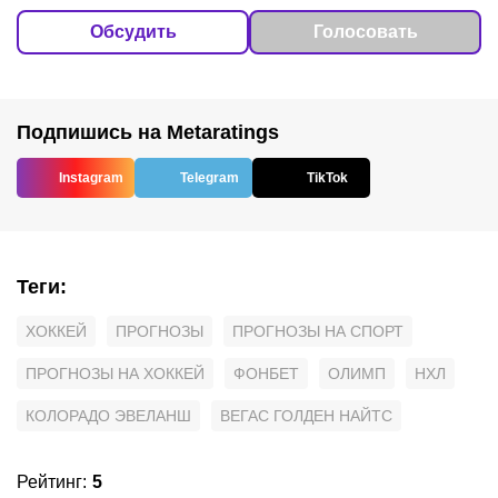
Обсудить
Голосовать
Подпишись на Metaratings
Instagram
Telegram
TikTok
Теги
:
ХОККЕЙ
ПРОГНОЗЫ
ПРОГНОЗЫ НА СПОРТ
ПРОГНОЗЫ НА ХОККЕЙ
ФОНБЕТ
ОЛИМП
НХЛ
КОЛОРАДО ЭВЕЛАНШ
ВЕГАС ГОЛДЕН НАЙТС
Рейтинг
:
5