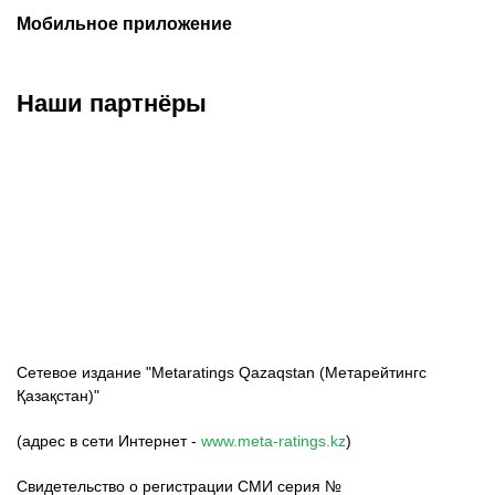
Мобильное приложение
Наши партнёры
ФК «Кайрат»
ФК «Астана»
ФК «Тобол»
Сетевое издание "Metaratings Qazaqstan (Метарейтингс
Қазақстан)"
(адрес в сети Интернет -
www.meta-ratings.kz
)
Свидетельство о регистрации СМИ серия №