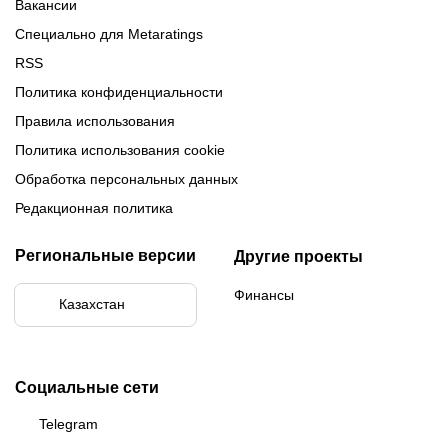
Вакансии
Специально для Metaratings
RSS
Политика конфиденциальности
Правила использования
Политика использования cookie
Обработка персональных данных
Редакционная политика
Региональные версии
Другие проекты
Финансы
Казахстан
Социальные сети
Telegram