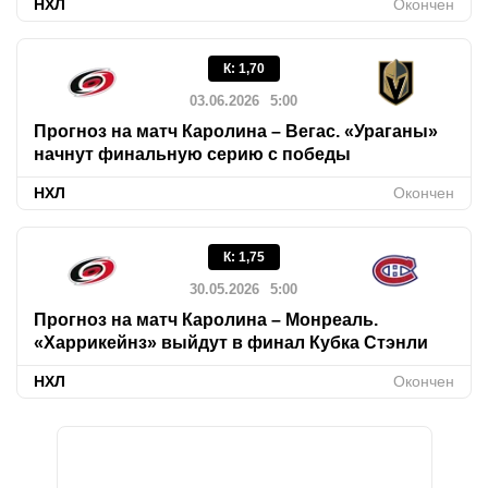
НХЛ
Окончен
К
:
1,70
03.06.2026
5:00
Прогноз на матч Каролина – Вегас. «Ураганы»
начнут финальную серию с победы
НХЛ
Окончен
К
:
1,75
30.05.2026
5:00
Прогноз на матч Каролина – Монреаль.
«Харрикейнз» выйдут в финал Кубка Стэнли
НХЛ
Окончен