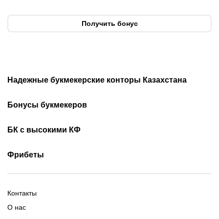
Получить бонус
Надежные букмекерские конторы Казахстана
Лучшие букмекеры
Обзор Олимп бет
Бонусы букмекеров
Приложения букмекеров
Бездепозитные бонусы
Olimpbet бонусы
БК с высокими КФ
Бонусы за регистрацию
Промокоды 1xBet
Скачать Ойнабет
Скачать OlimpBet
За установку приложения
Фрибеты
Промокоды Ubet
Скачать 1хБет
Ubet Android
Промокоды Олимпбет
Старым игрокам
Фрибет на День Рождения
Фрибеты без депозита
Фрибет 10000
Контакты
О нас