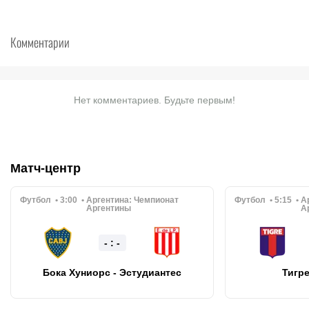
Комментарии
Нет комментариев. Будьте первым!
Матч-центр
Футбол
3:00
Аргентина:
Чемпионат
Футбол
5:15
А
Аргентины
А
- : -
Бока Хуниорс - Эстудиантес
Тигре