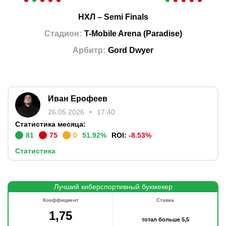
НХЛ
–
Semi Finals
Стадион
:
T-Mobile Arena
(
Paradise
)
Арбитр
:
Gord Dwyer
Иван Ерофеев
26.05.2026
17:40
Статистика месяца:
81
75
0
51.92
%
ROI:
-8.53
%
Статистика
Лучший киберспортивный букмекер
Коэффициент
Ставка
1,75
тотал больше 5,5