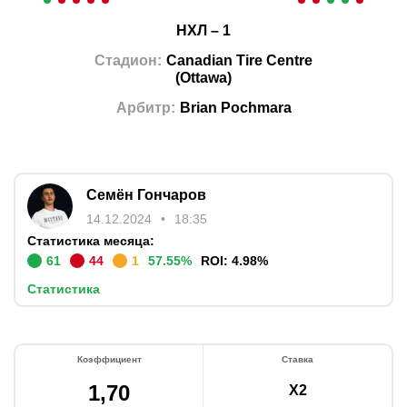
НХЛ
–
1
Стадион
:
Canadian Tire Centre
(
Ottawa
)
Арбитр
:
Brian Pochmara
Семён Гончаров
14.12.2024
18:35
Статистика месяца:
61
44
1
57.55
%
ROI:
4.98
%
Статистика
Коэффициент
Ставка
1,70
Х2