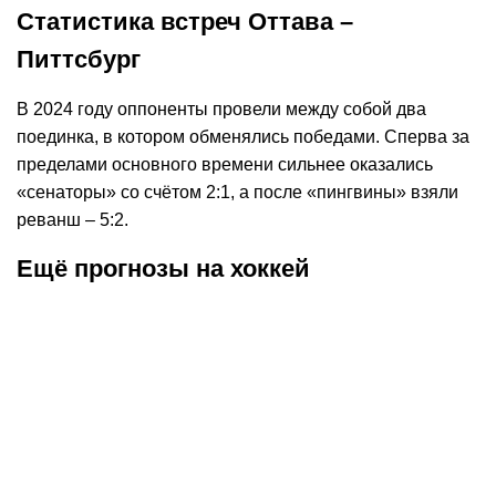
Статистика встреч Оттава –
Питтсбург
В 2024 году оппоненты провели между собой два
поединка, в котором обменялись победами. Сперва за
пределами основного времени сильнее оказались
«сенаторы» со счётом 2:1, а после «пингвины» взяли
реванш – 5:2.
Ещё прогнозы на хоккей
К
:
1,95
10.08.2026
21:30
09.08
Прогноз на матч Факел – Ахмат.
Прогноз на м
Воронежцы потерпят
Оренбург. Ка
очередное поражение
за кубковый 