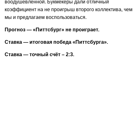
воодушевленной. Букмекеры дали отличный
коэффициент на не проигрыш второго коллектива, чем
мы и предлагаем воспользоваться.
Прогноз — «Питтсбург» не проиграет.
Ставка — итоговая победа «Питтсбурга».
Ставка — точный счёт – 2:3.