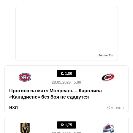
Реклама
21+
К
:
1,80
28.05.2026
5:00
Прогноз на матч Монреаль – Каролина.
«Канадиенс» без боя не сдадутся
НХЛ
Окончен
К
:
1,75