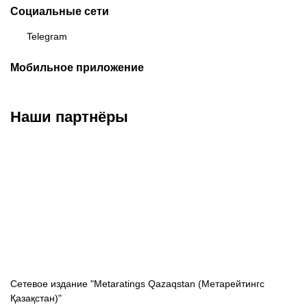
Социальные сети
Telegram
Мобильное приложение
Наши партнёры
ФК «Кайрат»
ФК «Астана»
ФК «Тобол»
Сетевое издание "Metaratings Qazaqstan (Метарейтингс
Қазақстан)"