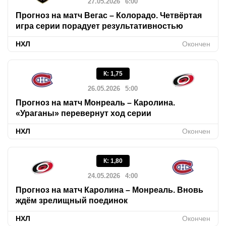
27.05.2026
6:00
Прогноз на матч Вегас – Колорадо. Четвёртая
игра серии порадует результативностью
НХЛ
Окончен
К
:
1,75
26.05.2026
5:00
Прогноз на матч Монреаль – Каролина.
«Ураганы» перевернут ход серии
НХЛ
Окончен
К
:
1,80
24.05.2026
4:00
Прогноз на матч Каролина – Монреаль. Вновь
ждём зрелищный поединок
НХЛ
Окончен