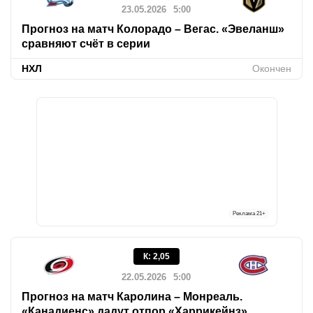
23.05.2026
5:00
Прогноз на матч Колорадо – Вегас. «Эвеланш»
сравняют счёт в серии
НХЛ
Окончен
Реклама
21+
К
:
2,05
22.05.2026
5:00
Прогноз на матч Каролина – Монреаль.
«Канадиенс» дадут отпор «Харрикейнз»