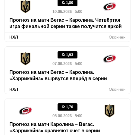
К
:
1,80
10.06.2026
5:00
Прогноз на матч Вегас – Каролина. Четвёртая
игра финальной серии также получится яркой
НХЛ
Окончен
К
:
1,93
07.06.2026
5:00
Прогноз на матч Вегас – Каролина.
«Харрикейнз» вырвутся вперёд в серии
НХЛ
Окончен
К
:
1,70
05.06.2026
5:00
Прогноз на матч Каролина – Вегас.
«Харрикейнз» сравняют счёт в серии