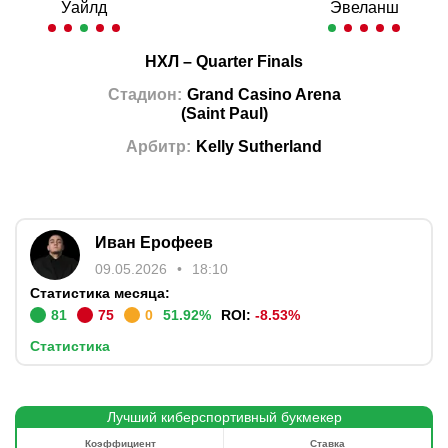
Уайлд
Эвеланш
НХЛ
–
Quarter Finals
Стадион
:
Grand Casino Arena
(
Saint Paul
)
Арбитр
:
Kelly Sutherland
Иван Ерофеев
09.05.2026
18:10
Статистика месяца:
81
75
0
51.92
%
ROI:
-8.53
%
Статистика
Лучший киберспортивный букмекер
Коэффициент
Ставка