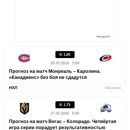
Реклама
21+
К
:
1,80
28.05.2026
5:00
Прогноз на матч Монреаль – Каролина.
«Канадиенс» без боя не сдадутся
НХЛ
Окончен
К
:
1,75
27.05.2026
6:00
Прогноз на матч Вегас – Колорадо. Четвёртая
игра серии порадует результативностью