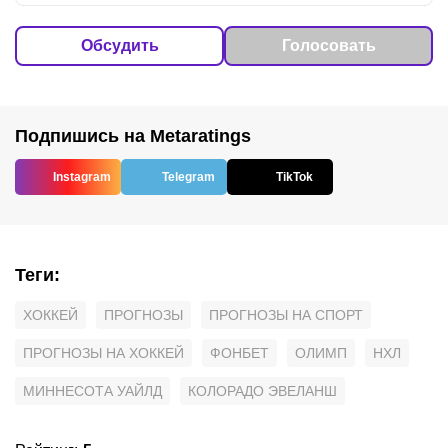
Обсудить
Голосовать
Подпишись на Metaratings
Instagram
Telegram
TikTok
Теги
:
ХОККЕЙ
ПРОГНОЗЫ
ПРОГНОЗЫ НА СПОРТ
ПРОГНОЗЫ НА ХОККЕЙ
ФОНБЕТ
ОЛИМП
НХЛ
МИННЕСОТА УАЙЛД
КОЛОРАДО ЭВЕЛАНШ