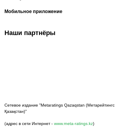
Мобильное приложение
Наши партнёры
ФК «Кайрат»
ФК «Астана»
ФК «Тобол»
Сетевое издание "Metaratings Qazaqstan (Метарейтингс
Қазақстан)"
(адрес в сети Интернет -
www.meta-ratings.kz
)