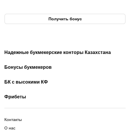
Получить бонус
Надежные букмекерские конторы Казахстана
Лучшие букмекеры
Обзор Олимп бет
Бонусы букмекеров
Приложения букмекеров
Бездепозитные бонусы
Olimpbet бонусы
БК с высокими КФ
Бонусы за регистрацию
Промокоды 1xBet
Скачать Ойнабет
Скачать OlimpBet
За установку приложения
Фрибеты
Промокоды Ubet
Скачать 1хБет
Ubet Android
Промокоды Олимпбет
Старым игрокам
Фрибет на День Рождения
Фрибеты без депозита
Фрибет 10000
Контакты
О нас