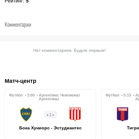
Рейтинг
:
5
Комментарии
Нет комментариев. Будьте первым!
Матч-центр
Футбол
3:00
Аргентина:
Чемпионат
Футбол
5:15
А
Аргентины
А
- : -
Бока Хуниорс - Эстудиантес
Тигре