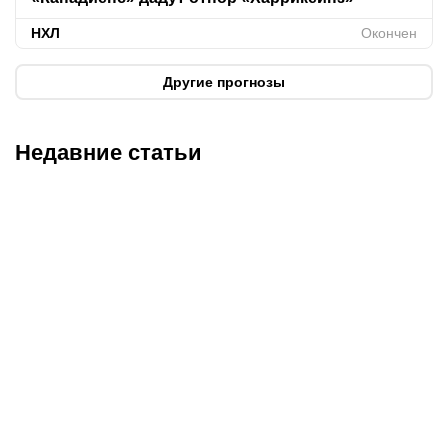
НХЛ
Окончен
Другие прогнозы
Недавние статьи
05.08.2026
22:07
05.08.2026
21:03
Где смотреть матч
Титульные бои
«Партизан» – «Тобол»
Женисулы – Гусаров и
онлайн в прямом эфире 7
Саралапов – Кенесбеков:
августа?
анонс турнира Naiza в
Китае