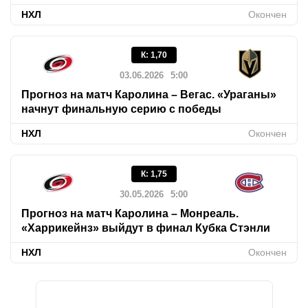
НХЛ
Окончен
К
:
1,70
03.06.2026
5:00
Прогноз на матч Каролина – Вегас. «Ураганы»
начнут финальную серию с победы
НХЛ
Окончен
К
:
1,75
30.05.2026
5:00
Прогноз на матч Каролина – Монреаль.
«Харрикейнз» выйдут в финал Кубка Стэнли
НХЛ
Окончен