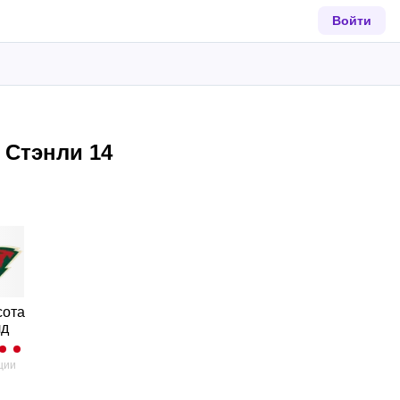
Войти
 Стэнли 14
сота
лд
ции