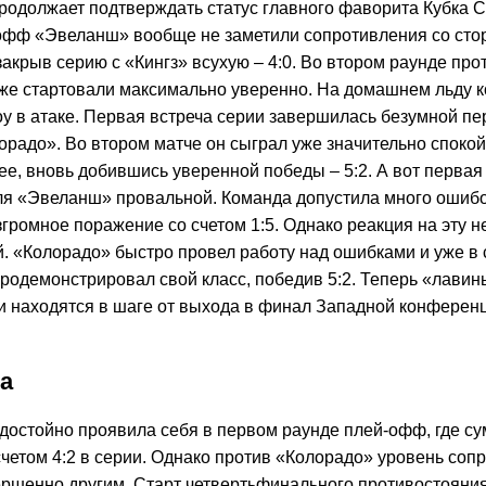
родолжает подтверждать статус главного фаворита Кубка С
офф «Эвеланш» вообще не заметили сопротивления со сто
закрыв серию с «Кингз» всухую – 4:0. Во втором раунде пр
же стартовали максимально уверенно. На домашнем льду 
у в атаке. Первая встреча серии завершилась безумной пер
орадо». Во втором матче он сыграл уже значительно спокой
ее, вновь добившись уверенной победы – 5:2. А вот первая
ля «Эвеланш» провальной. Команда допустила много ошибо
громное поражение со счетом 1:5. Однако реакция на эту н
. «Колорадо» быстро провел работу над ошибками и уже 
родемонстрировал свой класс, победив 5:2. Теперь «лавин
 и находятся в шаге от выхода в финал Западной конферен
а
достойно проявила себя в первом раунде плей-офф, где су
счетом 4:2 в серии. Однако против «Колорадо» уровень соп
ершенно другим. Старт четвертьфинального противостояни