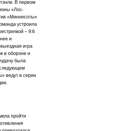
тэнли. В первом
роны «Лос-
отив «Миннесоты»
команда устроила
естрелкой – 9:6
нее и
 выездная игра
к в обороне и
еудачу была
в следующем
ы» ведут в серии
ции.
мела пройти
ротивления
я превратился