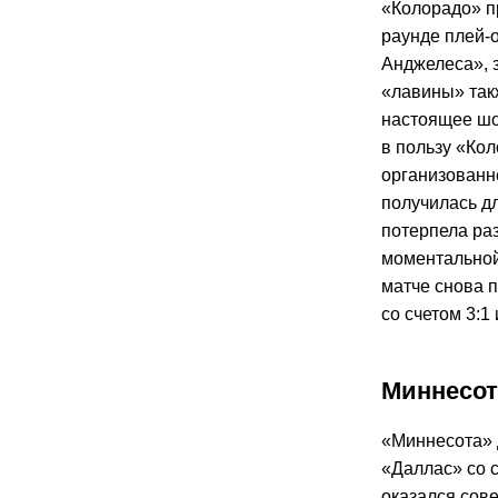
«Колорадо» п
раунде плей-
Анджелеса», 
«лавины» так
настоящее шо
в пользу «Кол
организованн
получилась д
потерпела раз
моментальной
матче снова п
со счетом 3:1
Миннесот
«Миннесота» 
«Даллас» со 
оказался сов