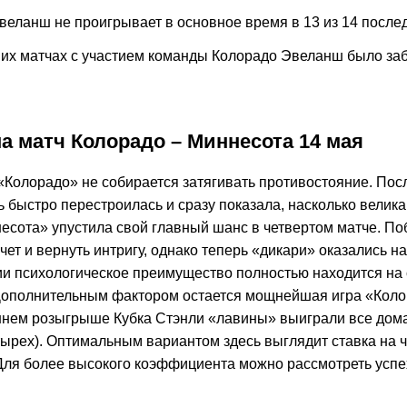
веланш не проигрывает в основное время в 13 из 14 после
них матчах с участием команды Колорадо Эвеланш было заб
на матч Колорадо – Миннесота 14 мая
 «Колорадо» не собирается затягивать противостояние. Пос
 быстро перестроилась и сразу показала, насколько велика
несота» упустила свой главный шанс в четвертом матче. П
чет и вернуть интригу, однако теперь «дикари» оказались н
рии психологическое преимущество полностью находится на
ополнительным фактором остается мощнейшая игра «Коло
шнем розыгрыше Кубка Стэнли «лавины» выиграли все дом
тырех). Оптимальным вариантом здесь выглядит ставка на 
Для более высокого коэффициента можно рассмотреть усп