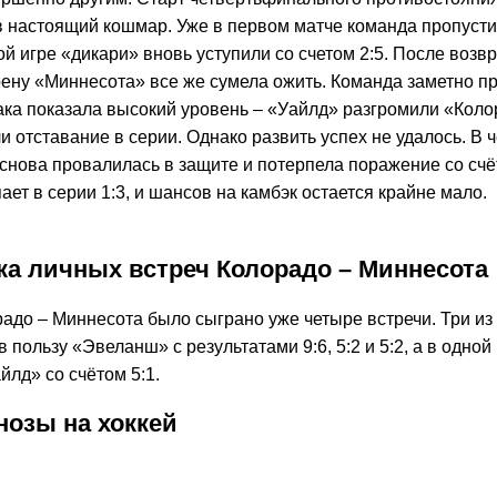
в настоящий кошмар. Уже в первом матче команда пропуст
рой игре «дикари» вновь уступили со счетом 2:5. После воз
ну «Миннесота» все же сумела ожить. Команда заметно п
така показала высокий уровень – «Уайлд» разгромили «Коло
ли отставание в серии. Однако развить успех не удалось. В 
снова провалилась в защите и потерпела поражение со счёт
ает в серии 1:3, и шансов на камбэк остается крайне мало.
ка личных встреч Колорадо – Миннесота
адо – Миннесота было сыграно уже четыре встречи. Три из
 пользу «Эвеланш» с результатами 9:6, 5:2 и 5:2, а в одной
лд» со счётом 5:1.
нозы на хоккей
1,80
К
:
1,70