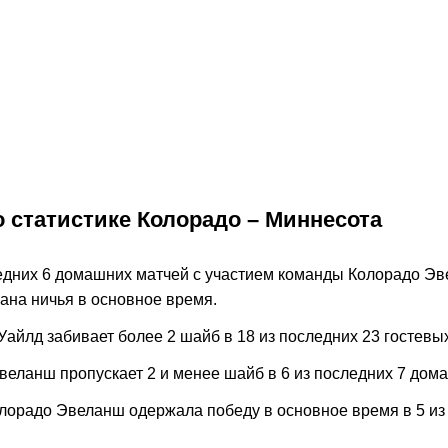
026
5:00
12.06.2026
5:00
10.0
матч Вегас –
Прогноз на матч
Прогноз н
естая игра
Каролина – Вегас.
Каролина.
авдает
«Ураганы» сделают
игра фин
большой шаг к триумфу
также пол
Окончен
НХЛ
Окончен
НХЛ
о статистике Колорадо – Миннесота
ледних 6 домашних матчей с участием команды Колорадо Э
ана ничья в основное время.
айлд забивает более 2 шайб в 18 из последних 23 гостевы
веланш пропускает 2 и менее шайб в 6 из последних 7 дом
лорадо Эвеланш одержала победу в основное время в 5 из