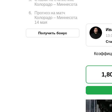
Колорадо – Миннесота
6
.
Прогноз на матч
Колорадо – Миннесота
14 мая
Ив
Получить бонус
13.
Ста
Коэффиц
1,8