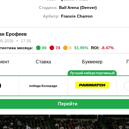
Стадион
:
Ball Arena
(
Denver
)
Арбитр
:
Francis Charron
ан Ерофеев
05.2026
17:35
тистика месяца:
80
74
0
51.95
%
ROI:
-8.47
%
иент
Ставка
Букмекер
П
Лучший киберспортивный
букмекер
0
победа Колорадо
Перейти