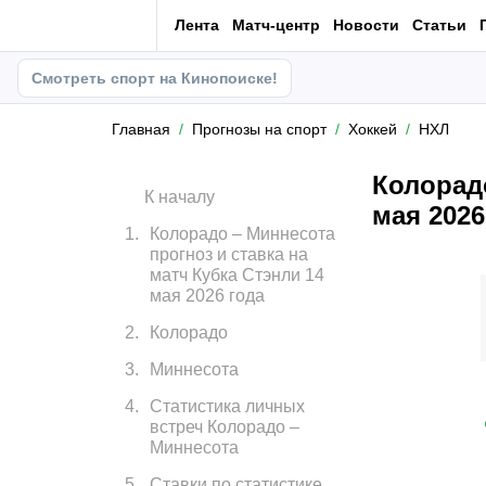
Лента
Матч-центр
Новости
Статьи
Смотреть спорт на Кинопоиске!
Главная
Прогнозы на спорт
Хоккей
НХЛ
Колорадо
К началу
мая 2026
1
.
Колорадо – Миннесота
прогноз и ставка на
матч Кубка Стэнли 14
мая 2026 года
2
.
Колорадо
3
.
Миннесота
4
.
Статистика личных
встреч Колорадо –
Миннесота
5
.
Ставки по статистике