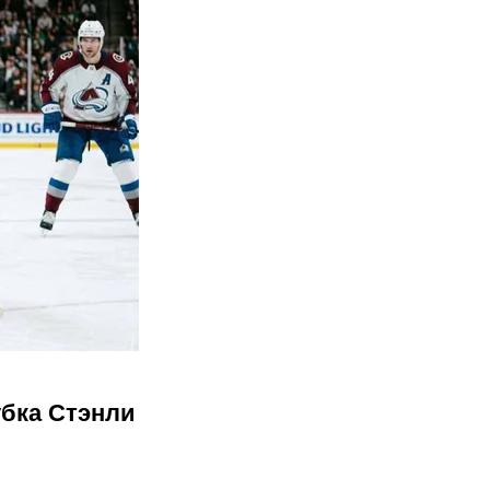
убка Стэнли