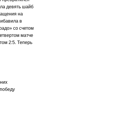
ила девять шайб
вращения на
рибавила в
радо» со счетом
четвертом матче
ом 2:5. Теперь
 них
 победу
К
:
1,80
К
:
1,93