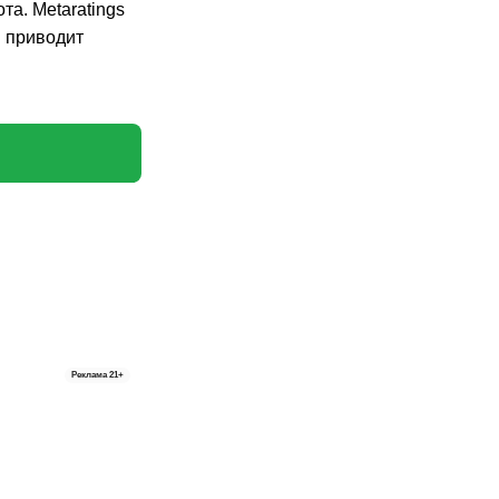
а. Metaratings
и приводит
Реклама
21+