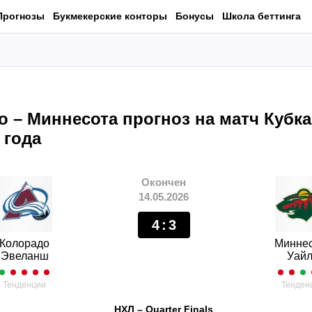
Прогнозы
Букмекерские конторы
Бонусы
Школа беттинга
 – Миннесота прогноз на матч Кубка
 года
Окончен
14.05.2026
4
:
3
Колорадо
Минне
Эвеланш
Уай
Тенденции
Тенден
НХЛ
–
Quarter Finals