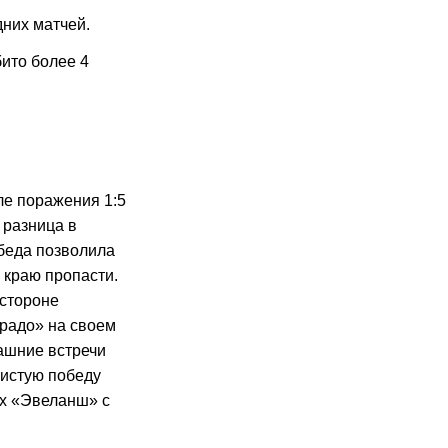
дних матчей.
ито более 4
ле поражения 1:5
 разница в
обеда позволила
а краю пропасти.
 стороне
радо» на своем
ашние встречи
чистую победу
ех «Эвеланш» с