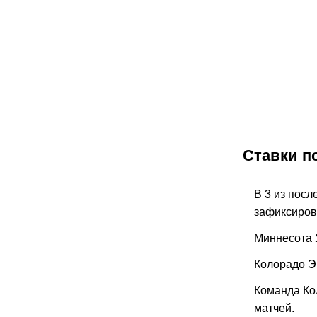
15.06.2
Прогноз на 
Каролина. Ш
финала опр
ожидания
НХЛ
Ставки п
В 3 из пос
зафиксиров
Миннесота У
Колорадо Э
Команда Ко
матчей.