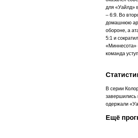
для «Уайлд» 
– 6:9. Во вто
домашнюю аре
обороне, а а
5:1 и сократи
«Миннесота» 
команда уступ
Статисти
В серии Колор
завершились в
одержали «Уай
Ещё прог
К
: