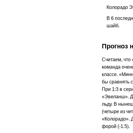
Колорадо Э
В 6 послед
шайб.
Прогноз 
Считаем, что
команда очень
классе. «Мин
бы сравнять с
При 1:3 в се
«Эвеланш». Д
льду. В ныне
(четыре из че
«Колорадо». 
форой (-1.5).