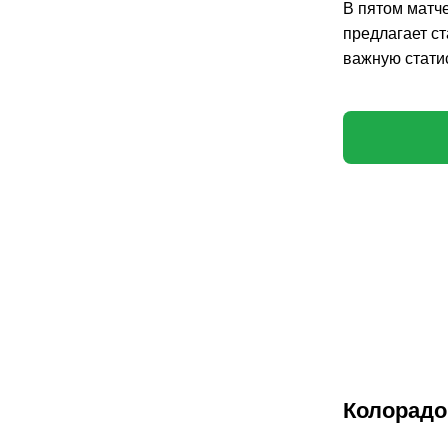
В пятом матч
предлагает ст
важную статис
Колорадо