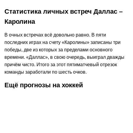
Статистика личных встреч Даллас –
Каролина
В очных встречах всё довольно равно. В пяти
последних играх на счету «Каролины» записаны три
победы, две из которых за пределами основного
времени. «Даллас», в свою очередь, выиграл дважды
причём чисто. Итого за этот пятиматчевый отрезок
команды заработали по шесть очков.
Ещё прогнозы на хоккей
К
:
1,80
15.06.2026
5:00
12.0
Прогноз на матч Вегас –
Прогноз на м
Каролина. Шестая игра финала
Вегас. «Ураг