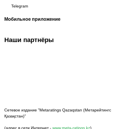
Telegram
Мобильное приложение
Наши партнёры
ФК «Кайрат»
ФК «Астана»
ФК «Тобол»
Сетевое издание "Metaratings Qazaqstan (Метарейтингс
Қазақстан)"
(адрес в сети Интернет -
www.meta-ratings.kz
)