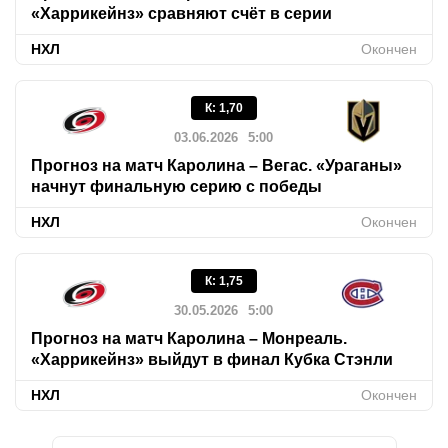
«Харрикейнз» сравняют счёт в серии
НХЛ
Окончен
К
:
1,70
03.06.2026
5:00
Прогноз на матч Каролина – Вегас. «Ураганы»
начнут финальную серию с победы
НХЛ
Окончен
К
:
1,75
30.05.2026
5:00
Прогноз на матч Каролина – Монреаль.
«Харрикейнз» выйдут в финал Кубка Стэнли
НХЛ
Окончен