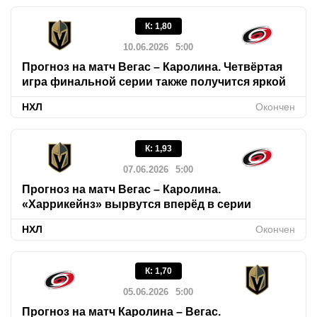
К
:
1,80
10.06.2026
5:00
Прогноз на матч Вегас – Каролина. Четвёртая
игра финальной серии также получится яркой
НХЛ
Окончен
К
:
1,93
07.06.2026
5:00
Прогноз на матч Вегас – Каролина.
«Харрикейнз» вырвутся вперёд в серии
НХЛ
Окончен
К
:
1,70
05.06.2026
5:00
Прогноз на матч Каролина – Вегас.