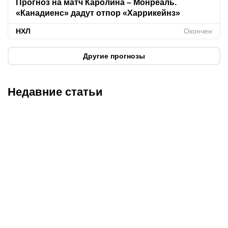
Прогноз на матч Каролина – Монреаль.
«Канадиенс» дадут отпор «Харрикейнз»
НХЛ
Окончен
Другие прогнозы
Недавние статьи
05.08.2026
22:07
05.08.2026
21:03
Где смотреть матч
Титульные бои
«Партизан» – «Тобол»
Женисулы – Гусаров и
онлайн в прямом эфире 7
Саралапов – Кенесбеков: