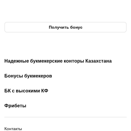
августа?
анонс турнира Naiza в
Китае
Получить бонус
Надежные букмекерские конторы Казахстана
Лучшие букмекеры
Обзор Олимп бет
Бонусы букмекеров
Приложения букмекеров
Бездепозитные бонусы
Olimpbet бонусы
БК с высокими КФ
Бонусы за регистрацию
Промокоды 1xBet
Скачать Ойнабет
Скачать OlimpBet
За установку приложения
Фрибеты
Промокоды Ubet
Скачать 1хБет
Ubet Android
Промокоды Олимпбет
Старым игрокам
Фрибет на День Рождения
Фрибеты без депозита
Фрибет 10000
Контакты