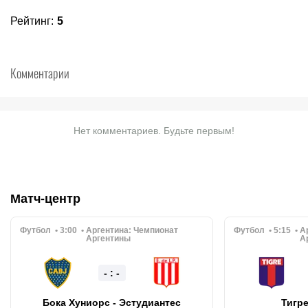
Рейтинг
:
5
Комментарии
Нет комментариев. Будьте первым!
Матч-центр
Футбол
3:00
Аргентина:
Чемпионат
Футбол
5:15
А
Аргентины
А
- : -
Бока Хуниорс - Эстудиантес
Тигре