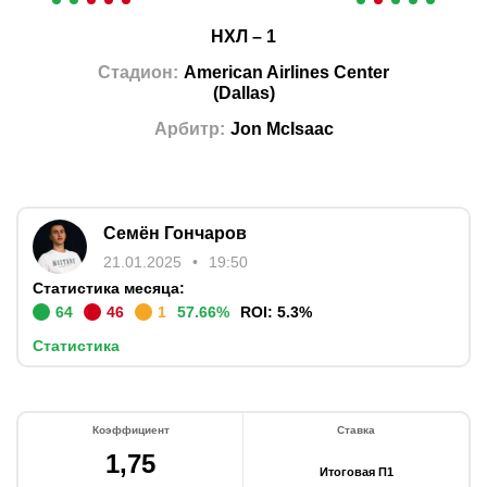
НХЛ
–
1
Стадион
:
American Airlines Center
(
Dallas
)
Арбитр
:
Jon McIsaac
Семён Гончаров
21.01.2025
19:50
Статистика месяца:
64
46
1
57.66
%
ROI:
5.3
%
Статистика
Коэффициент
Ставка
1,75
Итоговая П1