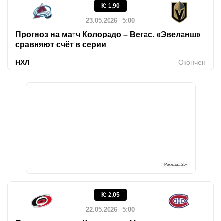
К
:
1,90
23.05.2026
5:00
Прогноз на матч Колорадо – Вегас. «Эвеланш»
сравняют счёт в серии
НХЛ
Окончен
Реклама
21+
К
:
2,05
22.05.2026
5:00