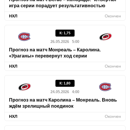
игра серии порадует результативностью
НХЛ
Окончен
К
:
1,75
26.05.2026
5:00
Прогноз на матч Монреаль – Каролина.
«Ураганы» перевернут ход серии
НХЛ
Окончен
К
:
1,80
24.05.2026
4:00
Прогноз на матч Каролина – Монреаль. Вновь
ждём зрелищный поединок
НХЛ
Окончен