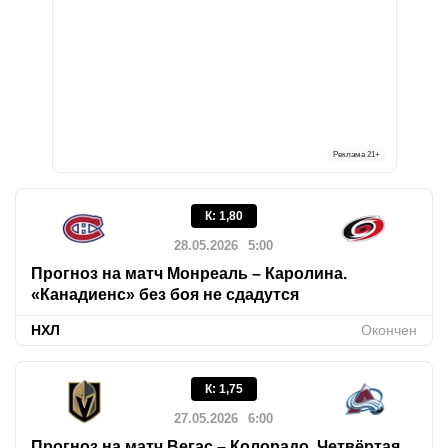
Реклама
21+
К
:
1,80
28.05.2026
5:00
Прогноз на матч Монреаль – Каролина.
«Канадиенс» без боя не сдадутся
НХЛ
Окончен
К
:
1,75
27.05.2026
6:00
Прогноз на матч Вегас – Колорадо. Четвёртая