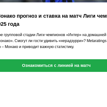
онако прогноз и ставка на матч Лиги че
25 года
ре групповой стадии Лиги чемпионов «Интер» на домашней
нако». Смогут ли гости удивить «нерадзурри»? Metaratings
 – Монако и приводит важную статистику.
Ознакомиться с линией на матч