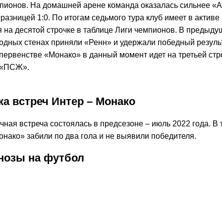
мпионов. На домашней арене команда оказалась сильнее «
азницей 1:0. По итогам седьмого тура клуб имеет в активе
я на десятой строчке в таблице Лиги чемпионов. В предыд
одных стенах приняли «Ренн» и удержали победный результ
первенстве «Монако» в данный момент идет на третьей стро
 «ПСЖ».
ка встреч Интер – Монако
ная встреча состоялась в предсезоне – июль 2022 года. В
онако» забили по два гола и не выявили победителя.
нозы на футбол
2,05
К
:
2,15
026
17:30
08.08.2026
20:00
08.0
матч Крылья
Прогноз на матч
Прогноз н
алтика.
Локомотив – Акрон.
Ростов. «