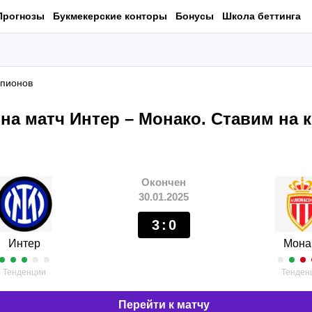
Прогнозы
Букмекерские конторы
Бонусы
Школа беттинга
мпионов
на матч Интер – Монако. Ставим на 
Окончен
30.01.2025
3
:
0
Интер
Мона
Тенденции
Тенден
Перейти к матчу