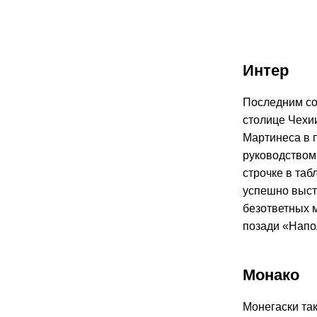
Интер
Последним со
столице Чехи
Мартинеса в п
руководством 
строчке в та
успешно выст
безответных 
позади «Напо
Монако
Монегаски та