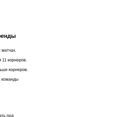
чки в Москве
Победа «Партизана» с
решат и
форой (-1)
первой 
25:29:12
Лига конференций
Окончен
Лига Евр
тренды
 матчах.
 11 корнеров.
ьше корнеров.
е команды
ать под