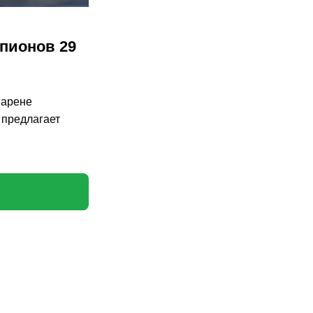
мпионов 29
 арене
 предлагает