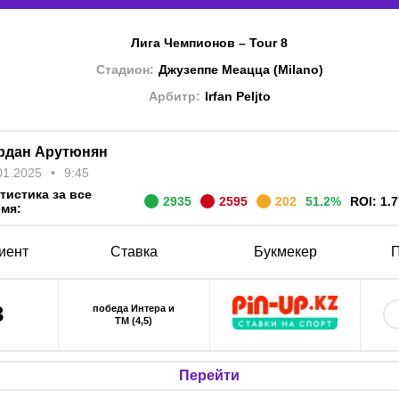
Лига Чемпионов
–
Tour 8
Стадион
:
Джузеппе Меацца
(
Milano
)
Арбитр
:
Irfan Peljto
рдан Арутюнян
01.2025
9:45
тистика за все
2935
2595
202
51.2
%
ROI:
1.7
мя:
иент
Ставка
Букмекер
П
3
победа Интера и
ТМ (4,5)
Перейти