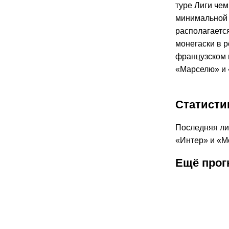
туре Лиги че
минимальной р
располагаетс
монегаски в р
французском 
«Марселю» и
Статисти
Последняя лич
«Интер» и «М
Ещё прог
К
:
08.08.2
Прогноз на 
Советов – Б