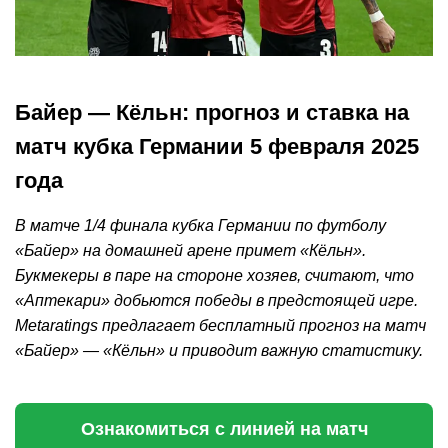
Байер — Кёльн: прогноз и ставка на
матч кубка Германии 5 февраля 2025
года
В матче 1/4 финала кубка Германии по футболу
«Байер» на домашней арене примет «Кёльн».
Букмекеры в паре на стороне хозяев, считают, что
«Аптекари» добьются победы в предстоящей игре.
Metaratings предлагает бесплатный прогноз на матч
«Байер» — «Кёльн» и приводит важную статистику.
Ознакомиться с линией на матч