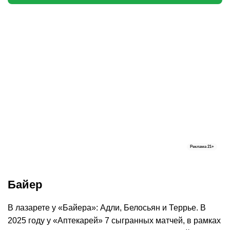
Реклама
21+
Байер
В лазарете у «Байера»: Адли, Белосьян и Террье. В
2025 году у «Аптекарей» 7 сыгранных матчей, в рамках