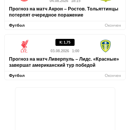
04.08.2026
18:15
Прогноз на матч Акрон – Ростов. Тольяттинцы
потерпят очередное поражение
Футбол
Окончен
К
:
1,75
03.08.2026
1:00
Прогноз на матч Ливерпуль – Лидс. «Красные»
завершат американский тур победой
Футбол
Окончен