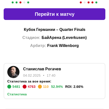
Перейти к матчу
Кубок Германии
–
Quarter Finals
Стадион
:
БайАрена
(
Leverkusen
)
Арбитр
:
Frank Willenborg
Станислав Рогачев
04.02.2025
17:40
Статистика за все время:
5481
4763
110
52.94
%
ROI:
2.66
%
Статистика