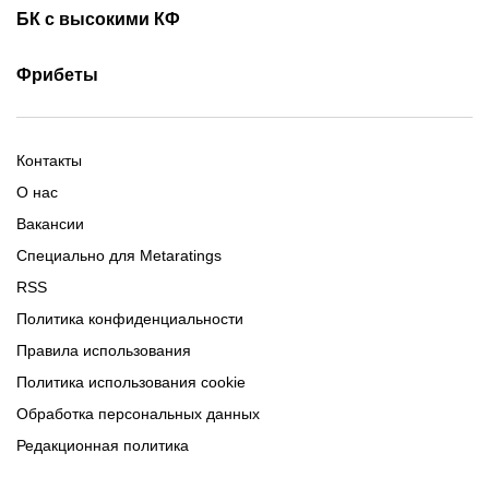
Бездепозитные бонусы
Olimpbet бонусы
БК с высокими КФ
Бонусы за регистрацию
Промокоды 1xBet
Скачать Ойнабет
Скачать OlimpBet
За установку приложения
Фрибеты
Промокоды Ubet
Скачать 1хБет
Ubet Android
Промокоды Олимпбет
Старым игрокам
Фрибет на День Рождения
Фрибеты без депозита
Фрибет 10000
Контакты
О нас
Вакансии
Специально для Metaratings
RSS
Политика конфиденциальности
Правила использования
Политика использования cookie
Обработка персональных данных
Редакционная политика