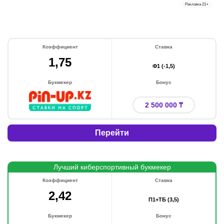
Реклама
21+
Коэффициент
Ставка
1,75
Ф1 (-1,5)
Букмекер
Бонус
2 500 000 ₸
Перейти
Лучший киберспортивный букмекер
Коэффициент
Ставка
2,42
П1+ТБ (3,5)
Букмекер
Бонус