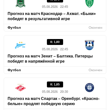
05.08.2026
22:45
Прогноз на матч Краснодар – Ахмат. «Быки»
победят в результативной игре
Футбол
Окончен
К
:
1,80
05.08.2026
22:45
Прогноз на матч Зенит – Балтика. Питерцы
победят в напряжённой игре
Футбол
Окончен
К
:
1,85
05.08.2026
20:30
Прогноз на матч Спартак – Оренбург. «Красно-
белые» продлят победную серию