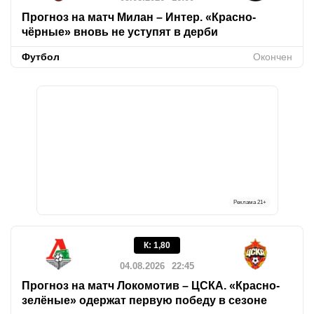
Прогноз на матч Милан – Интер. «Красно-
чёрные» вновь не уступят в дерби
Футбол
Окончен
Реклама
21+
К
:
1,80
04.08.2026
22:45
Прогноз на матч Локомотив – ЦСКА. «Красно-
зелёные» одержат первую победу в сезоне