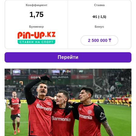
Коэффициент
Ставка
1,75
Ф1 (-1,5)
Букмекер
Бонус
2 500 000 ₸
Перейти