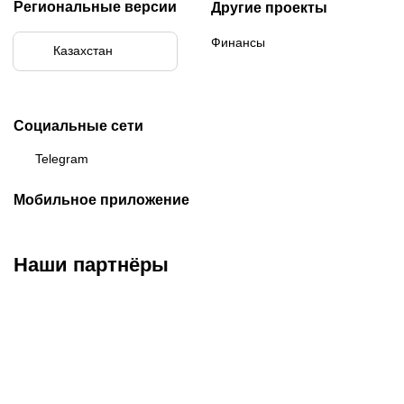
Региональные версии
Другие проекты
Финансы
Казахстан
Социальные сети
Telegram
Мобильное приложение
Наши партнёры
ФК «Кайрат»
ФК «Астана»
ФК «Тобол»