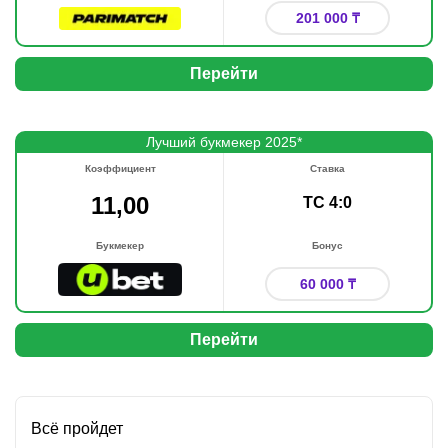
201 000 ₸
Перейти
Лучший букмекер 2025*
Коэффициент
Ставка
11,00
ТС 4:0
Букмекер
Бонус
60 000 ₸
Перейти
Всё пройдет