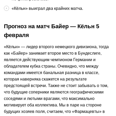
«Кёльн» выиграл два крайних матча.
Прогноз на матч Байер — Кёльн 5
февраля
«Кёльн» — лидер второго немецкого дивизиона, тогда
как «Байер» занимает второе место в Бундеслиге,
является действующим чемпионом Германии и
обладателем кубка страны. Очевидно, что между
командами имеется банальная разница в классе,
которая наверняка скажется на результате
предстоящей встречи. Также не стоит забывать о том,
что будущие соперники являются географическими
соседями и лютыми врагами, что максимально
мотивирует оба коллектива. Мы в паре на стороне
будущих хозяев поля, считаем, что «Фармацевты» в