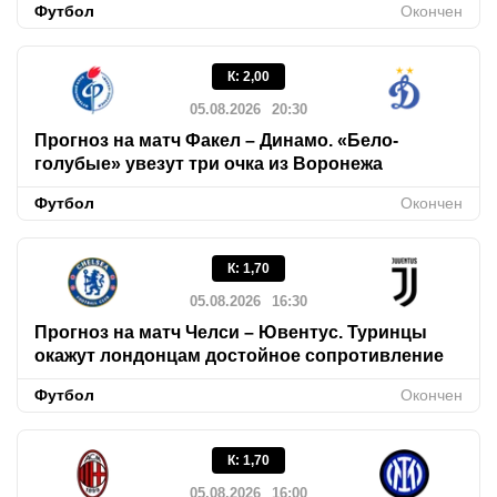
Футбол
Окончен
К
:
2,00
05.08.2026
20:30
Прогноз на матч Факел – Динамо. «Бело-
голубые» увезут три очка из Воронежа
Футбол
Окончен
К
:
1,70
05.08.2026
16:30
Прогноз на матч Челси – Ювентус. Туринцы
окажут лондонцам достойное сопротивление
Футбол
Окончен
К
:
1,70
05.08.2026
16:00