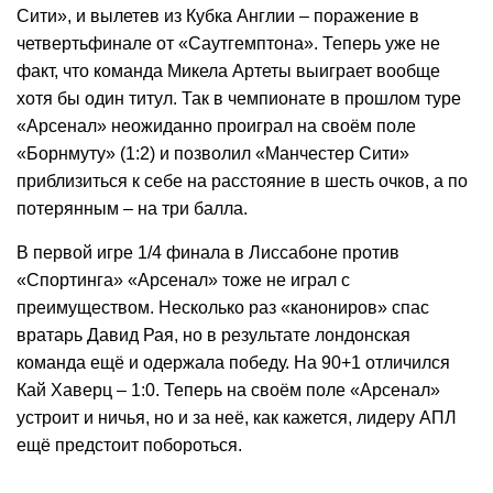
Сити», и вылетев из Кубка Англии – поражение в
четвертьфинале от «Саутгемптона». Теперь уже не
факт, что команда Микела Артеты выиграет вообще
хотя бы один титул. Так в чемпионате в прошлом туре
«Арсенал» неожиданно проиграл на своём поле
«Борнмуту» (1:2) и позволил «Манчестер Сити»
приблизиться к себе на расстояние в шесть очков, а по
потерянным – на три балла.
В первой игре 1/4 финала в Лиссабоне против
«Спортинга» «Арсенал» тоже не играл с
преимуществом. Несколько раз «канониров» спас
вратарь Давид Рая, но в результате лондонская
команда ещё и одержала победу. На 90+1 отличился
Кай Хаверц – 1:0. Теперь на своём поле «Арсенал»
устроит и ничья, но и за неё, как кажется, лидеру АПЛ
ещё предстоит побороться.