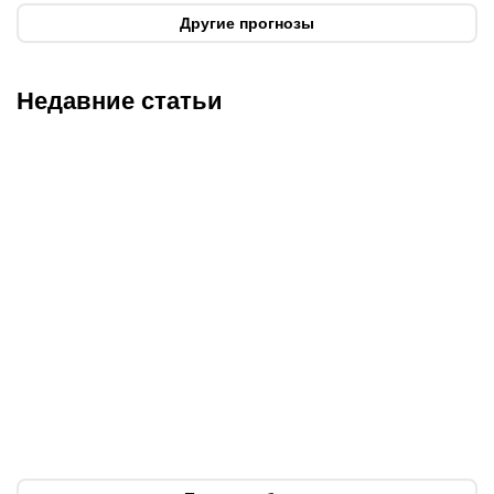
Другие прогнозы
Недавние статьи
08.08.2026
23:40
08.08.2026
19:19
Саралапов – новый
С кем и когда играет
чемпион, Гусаров
Сатпаев за «Челси»:
сенсационно победил
полное расписание
Женисулы: итоги Naiza в
матчей лондонцев на
Китае
предсезонке-2026