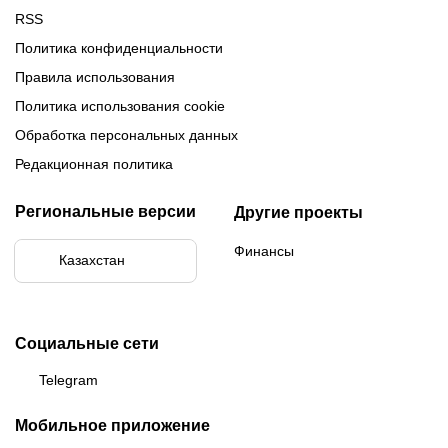
RSS
Политика конфиденциальности
Правила использования
Политика использования cookie
Обработка персональных данных
Редакционная политика
Региональные версии
Другие проекты
Финансы
Казахстан
Социальные сети
Telegram
Мобильное приложение