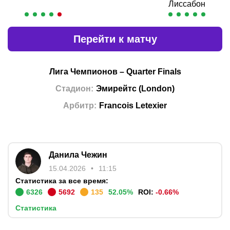
Лиссабон
Перейти к матчу
Лига Чемпионов
–
Quarter Finals
Стадион
:
Эмирейтс
(
London
)
Арбитр
:
Francois Letexier
Данила Чежин
15.04.2026
11:15
Статистика за все время:
6326
5692
135
52.05
%
ROI:
-0.66
%
Статистика