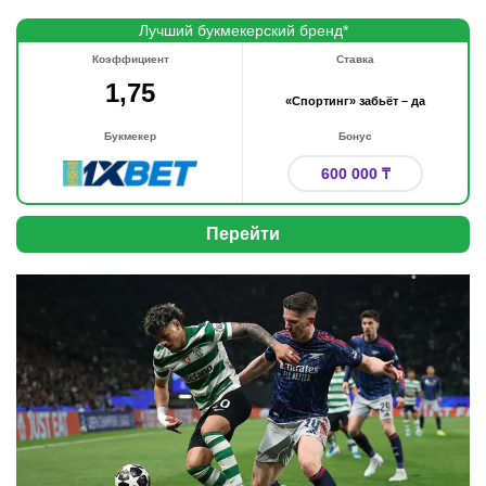
Лучший букмекерский бренд*
Коэффициент
Ставка
1,75
«Спортинг» забьёт – да
Букмекер
Бонус
600 000 ₸
Перейти