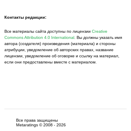
Контакты редакции:
Все материалы сайта доступны по лицензии
Creative
Commons Attribution 4.0 International
.
Вы должны указать имя
автора (создателя) произведения (материала) и стороны
атрибуции, уведомление об авторских правах, название
лицензии, уведомление об оговорке и ссылку на материал,
если они предоставлены вместе с материалом.
Все права защищены
Metaratings © 2008 -
2026