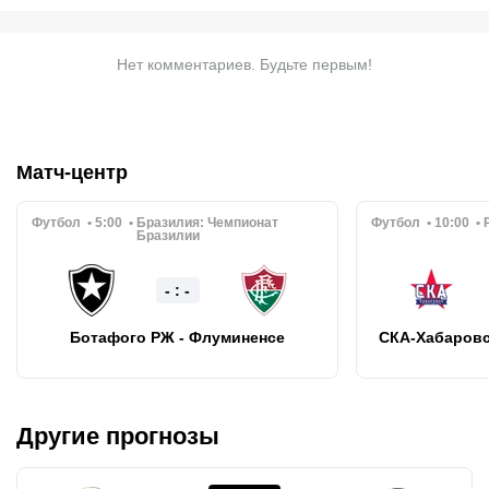
Нет комментариев. Будьте первым!
Матч-центр
Футбол
5:00
Бразилия:
Чемпионат
Футбол
10:00
Бразилии
- : -
Ботафого РЖ - Флуминенсе
СКА-Хабаровс
Другие прогнозы