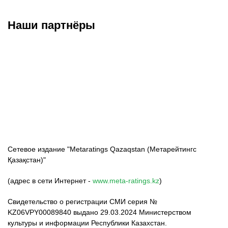
Наши партнёры
ФК «Кайрат»
ФК «Астана»
ФК «Тобол»
Сетевое издание "Metaratings Qazaqstan (Метарейтингс
Қазақстан)"
(адрес в сети Интернет -
www.meta-ratings.kz
)
Свидетельство о регистрации СМИ серия №
KZ06VPY00089840 выдано 29.03.2024 Министерством
культуры и информации Республики Казахстан.