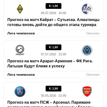
К
:
1,90
08.07.2026
20:00
Прогноз на матч Кайрат – Сутьеска. Алматинцы
готовы вновь дойти до общего этапа турнира
Лига чемпионов
Окончен
К
:
1,80
07.07.2026
21:00
Прогноз на матч Арарат-Армения – ФК Рига.
Латыши будут ближе к успеху
Лига чемпионов
Окончен
К
:
2,90
30.05.2026
21:00
Прогноз на матч ПСЖ – Арсенал. Парижане