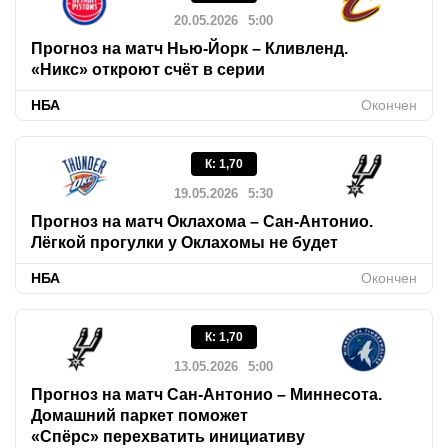
20.05.2026
5:00
Прогноз на матч Нью-Йорк – Кливленд.
«Никс» откроют счёт в серии
НБА
Окончен
К
:
1,70
19.05.2026
5:30
Прогноз на матч Оклахома – Сан-Антонио.
Лёгкой прогулки у Оклахомы не будет
НБА
Окончен
К
:
1,70
13.05.2026
5:00
Прогноз на матч Сан-Антонио – Миннесота.
Домашний паркет поможет
«Спёрс» перехватить инициативу