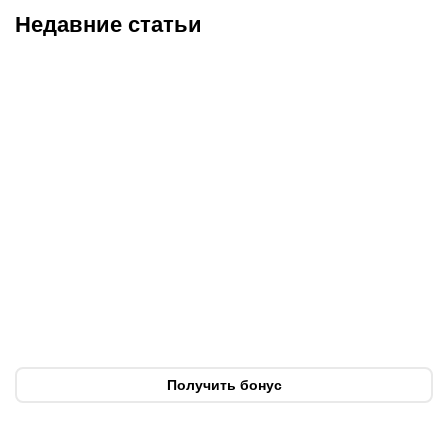
Недавние статьи
08.08.2026
11:00
07.08.2026
20:50
Битва за призовую
Нургожай сохранит место
тройку и прииртышское
в UFC: почему Дияр
дерби
фаворит в бою против
Бруну Лопеса
Получить бонус