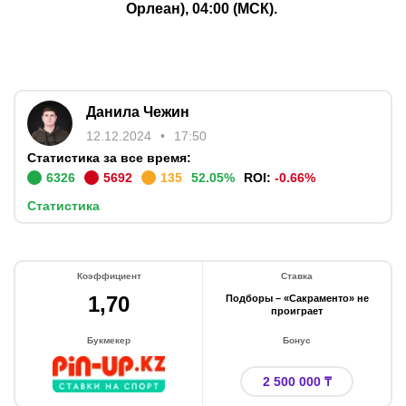
Орлеан), 04:00 (МСК).
Данила Чежин
12.12.2024
17:50
Статистика за все время:
6326
5692
135
52.05
%
ROI:
-0.66
%
Статистика
Коэффициент
Ставка
1,70
Подборы – «Сакраменто» не
проиграет
Букмекер
Бонус
2 500 000 ₸