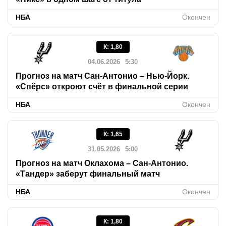
НБА
Окончен
К
:
1,80
04.06.2026
5:30
Прогноз на матч Сан-Антонио – Нью-Йорк.
«Спёрс» откроют счёт в финальной серии
НБА
Окончен
К
:
1,65
31.05.2026
5:00
Прогноз на матч Оклахома – Сан-Антонио.
«Тандер» заберут финальный матч
НБА
Окончен
К
:
1,80