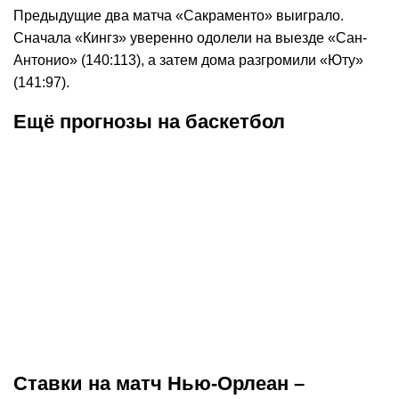
Предыдущие два матча «Сакраменто» выиграло.
Сначала «Кингз» уверенно одолели на выезде «Сан-
Антонио» (140:113), а затем дома разгромили «Юту»
(141:97).
Ещё прогнозы на баскетбол
К
:
1,75
14.06.2026
5:30
04.0
Прогноз на матч Сан-Антонио –
Прогноз на м
Нью-Йорк. «Никс» в одном шаге
Нью-Йорк. «
от титула
счёт в финал
НБА
Окончен
НБА
Ставки на матч Нью-Орлеан –