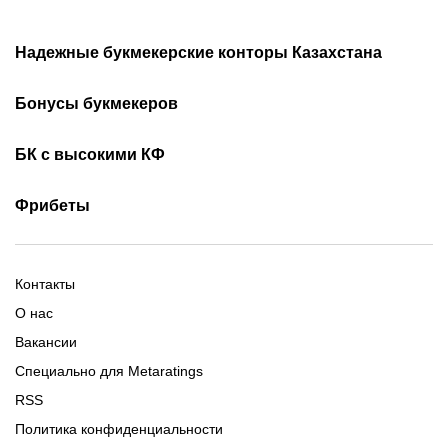
Надежные букмекерские конторы Казахстана
Лучшие букмекеры
Обзор Олимп бет
Бонусы букмекеров
Приложения букмекеров
Бездепозитные бонусы
Olimpbet бонусы
БК с высокими КФ
Бонусы за регистрацию
Промокоды 1xBet
Скачать Ойнабет
Скачать OlimpBet
За установку приложения
Фрибеты
Промокоды Ubet
Скачать 1хБет
Ubet Android
Промокоды Олимпбет
Старым игрокам
Фрибет на День Рождения
Фрибеты без депозита
Фрибет 10000
Контакты
О нас
Вакансии
Специально для Metaratings
RSS
Политика конфиденциальности