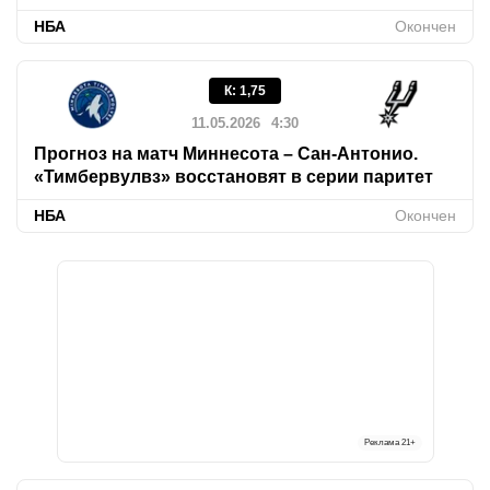
НБА
Окончен
К
:
1,75
11.05.2026
4:30
Прогноз на матч Миннесота – Сан-Антонио.
«Тимбервулвз» восстановят в серии паритет
НБА
Окончен
Реклама
21+