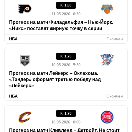
К
:
1,80
11.05.2026
0:30
Прогноз на матч Филадельфия – Нью-Йорк.
«Никс» поставят жирную точку в серии
НБА
Окончен
К
:
1,70
10.05.2026
5:30
Прогноз на матч Лейкерс – Оклахома.
«Тандер» оформят третью победу над
«Лейкерс»
НБА
Окончен
К
:
1,70
10.05.2026
0:00
Прогноз на матч Кливленд – Детройт. Не стоит