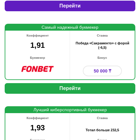
Перейти
Самый надежный букмекер
Коэффициент
Ставка
1,91
Победа «Сакраменто» с форой
(-6,5)
Букмекер
Бонус
50 000 ₸
Перейти
Лучший киберспортивный букмекер
Коэффициент
Ставка
1,93
Тотал больше 232,5