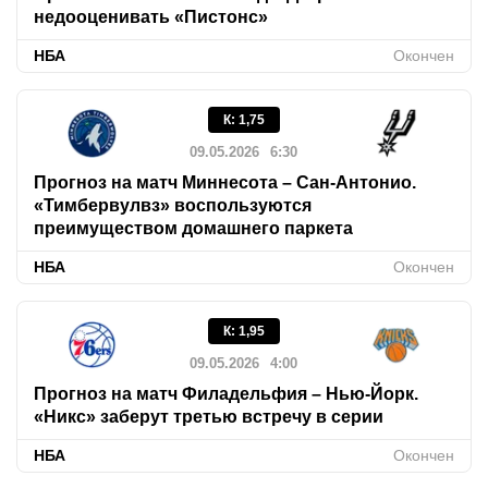
недооценивать «Пистонс»
НБА
Окончен
К
:
1,75
09.05.2026
6:30
Прогноз на матч Миннесота – Сан-Антонио.
«Тимбервулвз» воспользуются
преимуществом домашнего паркета
НБА
Окончен
К
:
1,95
09.05.2026
4:00
Прогноз на матч Филадельфия – Нью-Йорк.
«Никс» заберут третью встречу в серии
НБА
Окончен