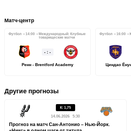
Матч-центр
Футбол
14:00
Международный:
Клубные
Футбол
16:00
товарищеские матчи
- : -
Ренн - Brentford Academy
Циндао Ёну
Другие прогнозы
К
:
1,75
14.06.2026
5:30
Прогноз на матч Сан-Антонио – Нью-Йорк.
«Никс» в одном шаге от титула