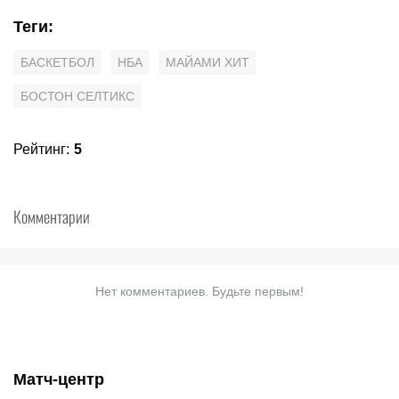
Теги
:
БАСКЕТБОЛ
НБА
МАЙАМИ ХИТ
БОСТОН СЕЛТИКС
Рейтинг
:
5
Комментарии
Нет комментариев. Будьте первым!
Матч-центр