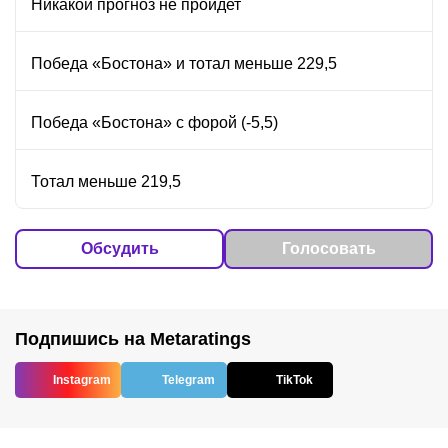
Никакой прогноз не пройдет
Победа «Бостона» и тотал меньше 229,5
Победа «Бостона» с форой (-5,5)
Тотал меньше 219,5
Обсудить
Голосовать
Подпишись на Metaratings
Instagram
Telegram
TikTok