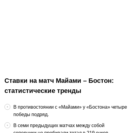
К
:
1,75
14.06.2026
5:30
04.0
Прогноз на матч Сан-Антонио –
Прогноз на м
Нью-Йорк. «Никс» в одном шаге
Нью-Йорк. «
от титула
счёт в финал
НБА
Окончен
НБА
Ставки на матч Майами – Бостон:
статистические тренды
В противостоянии с «Майами» у «Бостона» четыре
победы подряд.
В семи предыдущих матчах между собой
соперники не пробивали тотал в 219 очков.