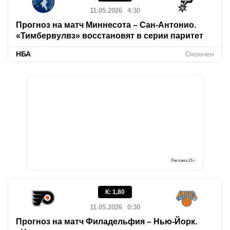
11.05.2026
4:30
Прогноз на матч Миннесота – Сан-Антонио.
«Тимбервулвз» восстановят в серии паритет
НБА
Окончен
Реклама
21+
К
:
1,80
11.05.2026
0:30
Прогноз на матч Филадельфия – Нью-Йорк.