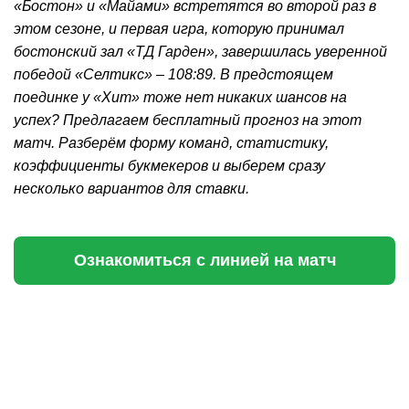
«Бостон» и «Майами» встретятся во второй раз в
этом сезоне, и первая игра, которую принимал
бостонский зал «ТД Гарден», завершилась уверенной
победой «Селтикс» – 108:89. В предстоящем
поединке у «Хит» тоже нет никаких шансов на
успех? Предлагаем бесплатный прогноз на этот
матч. Разберём форму команд, статистику,
коэффициенты букмекеров и выберем сразу
несколько вариантов для ставки.
Ознакомиться с линией на матч