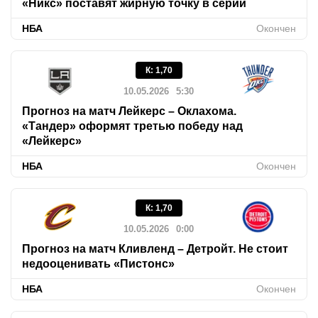
«Никс» поставят жирную точку в серии
НБА
Окончен
К
:
1,70
10.05.2026
5:30
Прогноз на матч Лейкерс – Оклахома.
«Тандер» оформят третью победу над
«Лейкерс»
НБА
Окончен
К
:
1,70
10.05.2026
0:00
Прогноз на матч Кливленд – Детройт. Не стоит
недооценивать «Пистонс»
НБА
Окончен