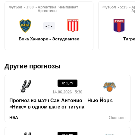
Футбол
3:00
Аргентина:
Чемпионат
Футбол
5:15
А
Аргентины
А
- : -
Бока Хуниорс - Эстудиантес
Тигре
Другие прогнозы
К
:
1,75
14.06.2026
5:30
Прогноз на матч Сан-Антонио – Нью-Йорк.
«Никс» в одном шаге от титула
НБА
Окончен