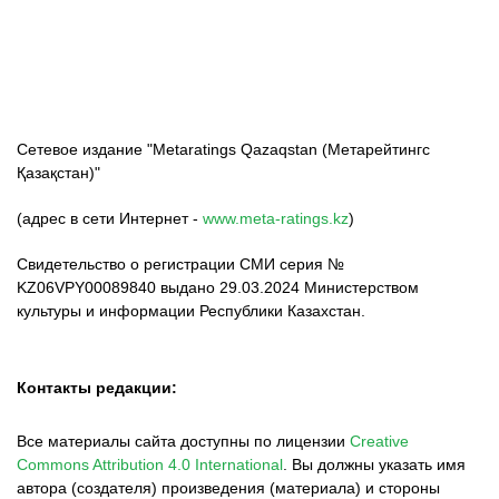
Сетевое издание "Metaratings Qazaqstan (Метарейтингс
Қазақстан)"
(адрес в сети Интернет -
www.meta-ratings.kz
)
Свидетельство о регистрации СМИ серия №
KZ06VPY00089840 выдано 29.03.2024 Министерством
культуры и информации Республики Казахстан.
Контакты редакции:
Все материалы сайта доступны по лицензии
Creative
Commons Attribution 4.0 International
.
Вы должны указать имя
автора (создателя) произведения (материала) и стороны