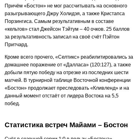
Причём «Бостон» не мог рассчитывать на основного
разыгрывающего Джру Холидэя, а также Кристапса
Порзингиса. Самым результативным в составе
«кельтов» стал Джейсон Тэйтум – 40 очков. 25 баллов
за результативность записал на своё счёт Пэйтон
Притчард.
Кроме всего прочего, «Селтикс» реабилитировались за
домашнее поражение от «Далласа» (120:127), а также
добыли пятую победу на отрезке из последних шести
матчей. В турнирной таблице Восточной конференции
«Бостон» продолжает преследовать «Кливленд» и на
данный момент отстаёт от лидера Востока на 5,5
побед.
Статистика встреч Майами – Бостон
Счёт в сезонной серии 1:0 в пользу «Бостона».