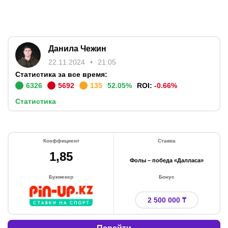
Данила Чежин
22.11.2024
21:05
Статистика за все время:
6326
5692
135
52.05
%
ROI:
-0.66
%
Статистика
Коэффициент
Ставка
1,85
Фолы – победа «Далласа»
Букмекер
Бонус
2 500 000 ₸