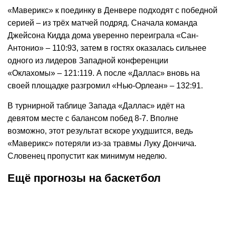
«Маверикс» к поединку в Денвере подходят с победной
серией – из трёх матчей подряд. Сначала команда
Джейсона Кидда дома уверенно переиграла «Сан-
Антонио» – 110:93, затем в гостях оказалась сильнее
одного из лидеров Западной конференции
«Оклахомы» – 121:119. А после «Даллас» вновь на
своей площадке разгромил «Нью-Орлеан» – 132:91.
В турнирной таблице Запада «Даллас» идёт на
девятом месте с балансом побед 8-7. Вполне
возможно, этот результат вскоре ухудшится, ведь
«Маверикс» потеряли из-за травмы Луку Дончича.
Словенец пропустит как минимум неделю.
Ещё прогнозы на баскетбол
К
:
1,75
14.06.2026
5:30
04.0