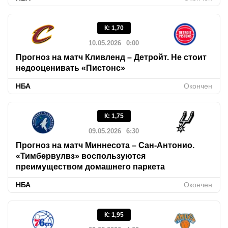
К
:
1,70
10.05.2026
0:00
Прогноз на матч Кливленд – Детройт. Не стоит
недооценивать «Пистонс»
НБА
Окончен
К
:
1,75
09.05.2026
6:30
Прогноз на матч Миннесота – Сан-Антонио.
«Тимбервулвз» воспользуются
преимуществом домашнего паркета
НБА
Окончен
К
:
1,95