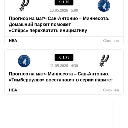
К
:
1,70
13.05.2026
5:00
Прогноз на матч Сан-Антонио – Миннесота.
Домашний паркет поможет
«Спёрс» перехватить инициативу
НБА
Окончен
К
:
1,75
11.05.2026
4:30
Прогноз на матч Миннесота – Сан-Антонио.
«Тимбервулвз» восстановят в серии паритет
НБА
Окончен