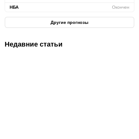
НБА
Окончен
Другие прогнозы
Недавние статьи
08.08.2026
23:40
08.08.2026
19:19
Саралапов – новый
С кем и когда играет
чемпион, Гусаров
Сатпаев за «Челси»:
сенсационно победил
полное расписание
Женисулы: итоги Naiza в
матчей лондонцев на
Китае
предсезонке-2026