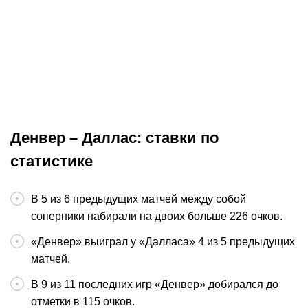
Прогноз на матч Сан-Антонио –
Прогноз на м
Нью-Йорк. «Никс» в одном шаге
Нью-Йорк. «
от титула
счёт в финал
НБА
Окончен
НБА
Денвер – Даллас: ставки по
статистике
В 5 из 6 предыдущих матчей между собой
соперники набирали на двоих больше 226 очков.
«Денвер» выиграл у «Далласа» 4 из 5 предыдущих
матчей.
В 9 из 11 последних игр «Денвер» добирался до
отметки в 115 очков.