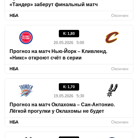
«Тандер» заберут финальный матч
НБА
Окончен
К
:
1,80
20.05.2026
5:00
Прогноз на матч Нью-Йорк – Кливленд.
«Никс» откроют счёт в серии
НБА
Окончен
К
:
1,70
19.05.2026
5:30
Прогноз на матч Оклахома – Сан-Антонио.
Лёгкой прогулки у Оклахомы не будет
НБА
Окончен