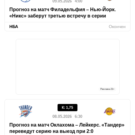
09.05.2026
4:00
Прогноз на матч Филадельфия – Нью-Йорк.
«Никс» заберут третью встречу в серии
НБА
Окончен
Реклама
21+
К
:
1,75
08.05.2026
6:30
Прогноз на матч Оклахома – Лейкерс. «Тандер»
переведут серию на выезд при 2:0