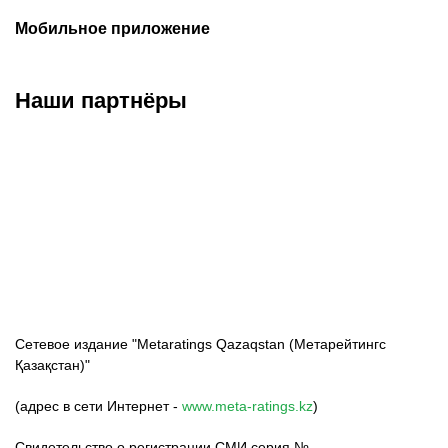
Мобильное приложение
Наши партнёры
ФК «Кайрат»
ФК «Астана»
ФК «Тобол»
Сетевое издание "Metaratings Qazaqstan (Метарейтингс
Қазақстан)"
(адрес в сети Интернет -
www.meta-ratings.kz
)
Свидетельство о регистрации СМИ серия №