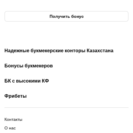
Получить бонус
Надежные букмекерские конторы Казахстана
Лучшие букмекеры
Обзор Олимп бет
Бонусы букмекеров
Приложения букмекеров
Бездепозитные бонусы
Olimpbet бонусы
БК с высокими КФ
Бонусы за регистрацию
Промокоды 1xBet
Скачать Ойнабет
Скачать OlimpBet
За установку приложения
Фрибеты
Промокоды Ubet
Скачать 1хБет
Ubet Android
Промокоды Олимпбет
Старым игрокам
Фрибет на День Рождения
Фрибеты без депозита
Фрибет 10000
Контакты
О нас