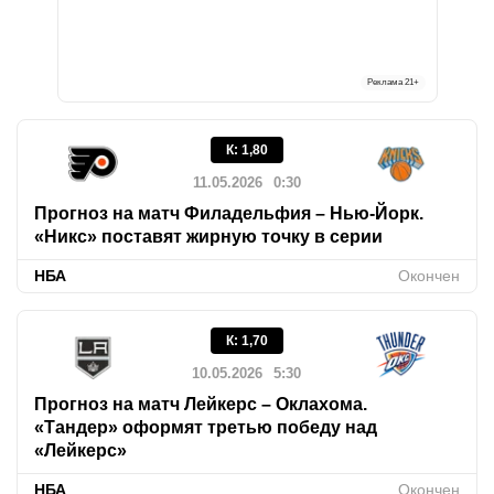
Реклама
21+
К
:
1,80
11.05.2026
0:30
Прогноз на матч Филадельфия – Нью-Йорк.
«Никс» поставят жирную точку в серии
НБА
Окончен
К
:
1,70
10.05.2026
5:30
Прогноз на матч Лейкерс – Оклахома.
«Тандер» оформят третью победу над
«Лейкерс»
НБА
Окончен