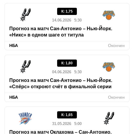
К
:
1,75
14.06.2026
5:30
Прогноз на матч Сан-Антонио – Нью-Йорк.
«Никс» в одном шаге от титула
НБА
Окончен
К
:
1,80
04.06.2026
5:30
Прогноз на матч Сан-Антонио – Нью-Йорк.
«Спёрс» откроют счёт в финальной серии
НБА
Окончен
К
:
1,65
31.05.2026
5:00
Прогноз на матч Оклахома – Сан-Антонио.