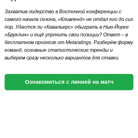
Захватив лидерство в Восточной конференции с
самого начала сезона, «Кливленд» не отдал его до сих
пор. Удастся ли «Кавальерс» обыграть в Нью-Йорке
«Бруклин» и ещё упрочить свои позиции? Ответ – в
бесплатном прогнозе от Metaratings. Разберём форму
команд, основные статистические тренды и
выберем сразу несколько вариантов для ставки.
Ознакомиться с линией на матч