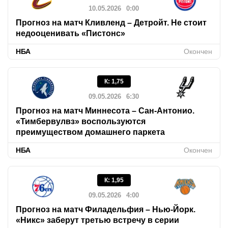
10.05.2026
0:00
Прогноз на матч Кливленд – Детройт. Не стоит
недооценивать «Пистонс»
НБА
Окончен
К
:
1,75
09.05.2026
6:30
Прогноз на матч Миннесота – Сан-Антонио.
«Тимбервулвз» воспользуются
преимуществом домашнего паркета
НБА
Окончен
К
:
1,95
09.05.2026
4:00
Прогноз на матч Филадельфия – Нью-Йорк.
«Никс» заберут третью встречу в серии