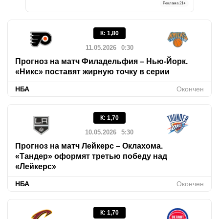
Реклама
21+
К
:
1,80
11.05.2026
0:30
Прогноз на матч Филадельфия – Нью-Йорк.
«Никс» поставят жирную точку в серии
НБА
Окончен
К
:
1,70
10.05.2026
5:30
Прогноз на матч Лейкерс – Оклахома.
«Тандер» оформят третью победу над
«Лейкерс»
НБА
Окончен
К
:
1,70