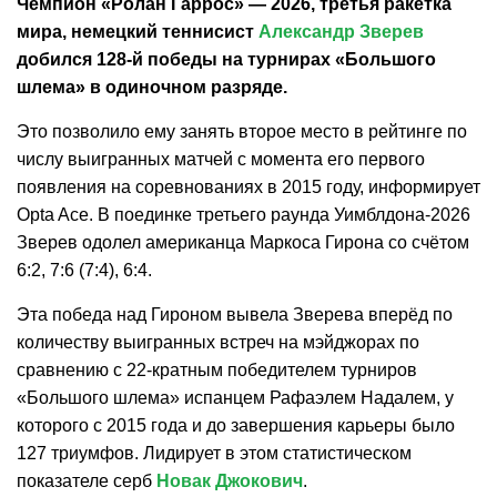
Чемпион «Ролан Гаррос» — 2026, третья ракетка
мира, немецкий теннисист
Александр Зверев
добился 128-й победы на турнирах «Большого
шлема» в одиночном разряде.
Это позволило ему занять второе место в рейтинге по
числу выигранных матчей с момента его первого
появления на соревнованиях в 2015 году, информирует
Opta Ace. В поединке третьего раунда Уимблдона-2026
Зверев одолел американца Маркоса Гирона со счётом
6:2, 7:6 (7:4), 6:4.
Эта победа над Гироном вывела Зверева вперёд по
количеству выигранных встреч на мэйджорах по
сравнению с 22-кратным победителем турниров
«Большого шлема» испанцем Рафаэлем Надалем, у
которого с 2015 года и до завершения карьеры было
127 триумфов. Лидирует в этом статистическом
показателе серб
Новак Джокович
.