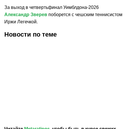
За выход в четвертьфинал Уимблдона-2026
Александр Зверев
поборется с чешским теннисистом
Иржи Легечкой.
Новости по теме
12.07.2026
23:57
12.07.2026
18:00
Янник Синнер победил
Синнер – Зверев: во
Александра Зверева и во
сколько начало матча и
второй раз подряд
где смотреть онлайн-
выиграл Уимблдон
трансляцию
Читайте
Metaratings
, чтобы быть в курсе свежих