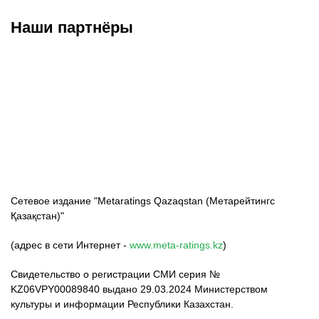
Наши партнёры
ФК «Кайрат»
ФК «Астана»
ФК «Тобол»
Сетевое издание "Metaratings Qazaqstan (Метарейтингс
Қазақстан)"
(адрес в сети Интернет -
www.meta-ratings.kz
)
Свидетельство о регистрации СМИ серия №
KZ06VPY00089840 выдано 29.03.2024 Министерством
культуры и информации Республики Казахстан.