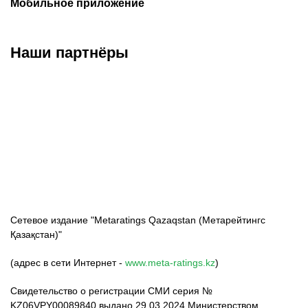
Мобильное приложение
Наши партнёры
ФК «Кайрат»
ФК «Астана»
ФК «Тобол»
Сетевое издание "Metaratings Qazaqstan (Метарейтингс
Қазақстан)"
(адрес в сети Интернет -
www.meta-ratings.kz
)
Свидетельство о регистрации СМИ серия №
KZ06VPY00089840 выдано 29.03.2024 Министерством