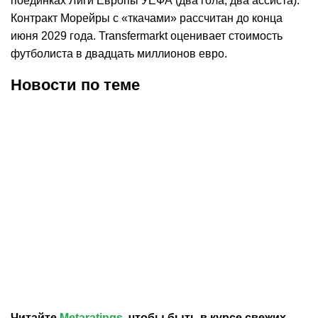
поединках Лиги Европы УЕФА (два гола, два ассиста).
Контракт Морейры с «ткачами» рассчитан до конца
июня 2029 года. Transfermarkt оценивает стоимость
футболиста в двадцать миллионов евро.
Новости по теме
09.08.2026
10:43
08.08.2026
8:52
Павлодарский «Иртыш»
«Хетафе» арендовал
подписал бразильского
полузащитника сборной
нападающего Леонардо
Бельгии
Калила
Читайте
Metaratings
, чтобы быть в курсе свежих