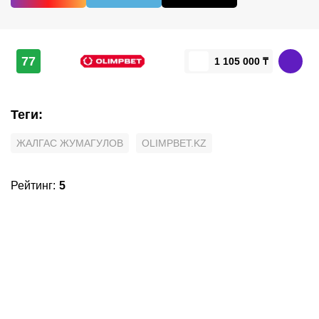
77
1 105 000 ₸
Теги
:
ЖАЛГАС ЖУМАГУЛОВ
OLIMPBET.KZ
Рейтинг
:
5