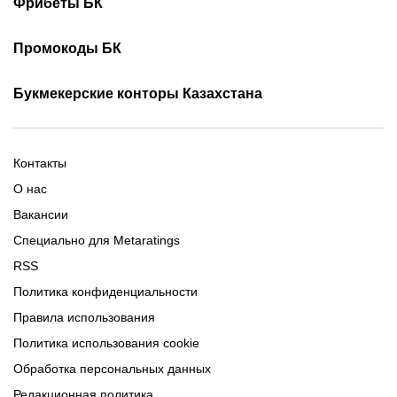
Скачать Фонбет
Фрибеты БК
Скачать ОлимпБет
Скачать Ubet
Фрибеты 1xbet
Фрибеты без депозита
Скачать Париматч
Промокоды БК
Фрибет Олимпбет
Фрибеты за регистрацию
Промокоды Олимп Бет
Промокоды Ubet
Букмекерские конторы Казахстана
Промокод 1xBet
Промокоды Тенниси
Обзор Олимпбет
Обзор Ubet
Промокоды Париматч
Обзор 1xBet
Обзор Ойнабет
Контакты
Обзор Париматч
Обзор Тенниси
О нас
Вакансии
Специально для Metaratings
RSS
Политика конфиденциальности
Правила использования
Политика использования cookie
Обработка персональных данных
Редакционная политика