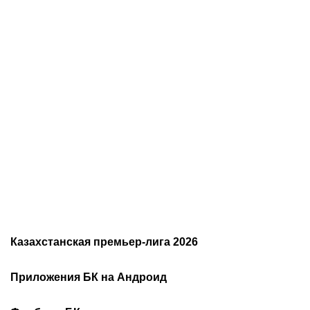
07.08.2026
2:30
05.08.2026
22:07
«Тобол» крупно проиграл
Где смотреть матч
«Партизану»: Казахстан
«Партизан» – «Тобол»
близок к потере ещё
онлайн в прямом эфире 7
одного клуба в
августа?
еврокубках
Казахстанская премьер-лига 2026
Расписание чемпионата
2026
Приложения БК на Андроид
Казахстана по футболу
Как смотреть онлайн КПЛ
Турнирная таблица КПЛ
Скачать 1хБет