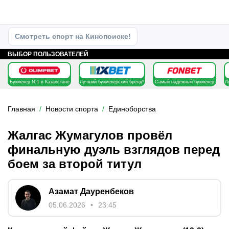
Смотреть спорт на Кинопоиске!
ВЫБОР ПОЛЬЗОВАТЕЛЕЙ
Букмекер №1 в Казахстане
Лучший букмекерский бренд*
Самый надежный букмекер
Л
Главная
Новости спорта
Единоборства
Жалгас Жумагулов провёл
финальную дуэль взглядов перед
боем за второй титул
Азамат Дауренбеков
05.06.2026
23:45