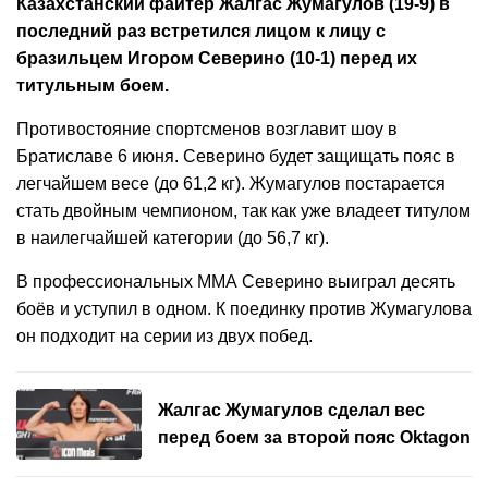
Казахстанский файтер Жалгас Жумагулов (19-9) в
последний раз встретился лицом к лицу с
бразильцем Игором Северино (10-1) перед их
титульным боем.
Противостояние спортсменов возглавит шоу в
Братиславе 6 июня. Северино будет защищать пояс в
легчайшем весе (до 61,2 кг). Жумагулов постарается
стать двойным чемпионом, так как уже владеет титулом
в наилегчайшей категории (до 56,7 кг).
В профессиональных ММА Северино выиграл десять
боёв и уступил в одном. К поединку против Жумагулова
он подходит на серии из двух побед.
Жалгас Жумагулов сделал вес
перед боем за второй пояс Oktagon