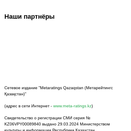
Наши партнёры
ФК «Кайрат»
ФК «Астана»
ФК «Тобол»
Сетевое издание "Metaratings Qazaqstan (Метарейтингс
Қазақстан)"
(адрес в сети Интернет -
www.meta-ratings.kz
)
Свидетельство о регистрации СМИ серия №
KZ06VPY00089840 выдано 29.03.2024 Министерством
культуры и информации Республики Казахстан.