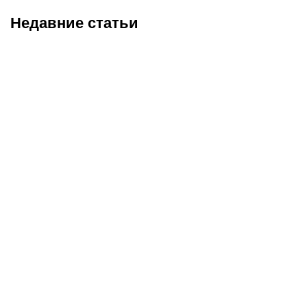
Недавние статьи
05.08.2026
22:07
05.08.2026
21:03
Где смотреть матч
Титульные бои
«Партизан» – «Тобол»
Женисулы – Гусаров и
онлайн в прямом эфире 7
Саралапов – Кенесбеков:
августа?
анонс турнира Naiza в
Китае