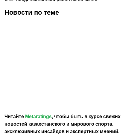
Новости по теме
05.08.2026
15:14
05.08.2026
10:38
«Ювентус» хочет
«Манчестер Юнайтед»
арендовать нападающего
рассматривает трансфер
«Манчестер Юнайтед»
защитника сборной
Италии
Читайте
Metaratings
, чтобы быть в курсе свежих
новостей
казахстанского
и мирового спорта,
эксклюзивных инсайдов и экспертных мнений.