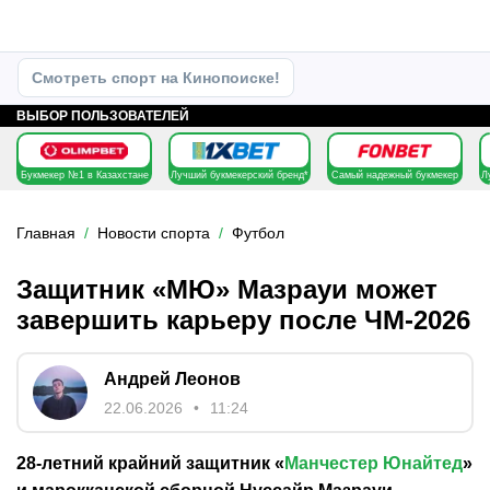
Смотреть спорт на Кинопоиске!
ВЫБОР ПОЛЬЗОВАТЕЛЕЙ
Букмекер №1 в Казахстане
Лучший букмекерский бренд*
Самый надежный букмекер
Л
Главная
Новости спорта
Футбол
Защитник «МЮ» Мазрауи может
завершить карьеру после ЧМ-2026
Андрей Леонов
22.06.2026
11:24
28-летний крайний защитник «
Манчестер Юнайтед
»