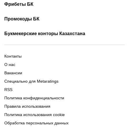
Скачать 1хБет
Скачать Фонбет
Фрибеты БК
Скачать ОлимпБет
Скачать Ubet
Фрибеты 1xbet
Фрибеты без депозита
Скачать Париматч
Промокоды БК
Фрибет Олимпбет
Фрибеты за регистрацию
Промокоды Олимп Бет
Промокоды Ubet
Букмекерские конторы Казахстана
Промокод 1xBet
Промокоды Тенниси
Обзор Олимпбет
Обзор Ubet
Промокоды Париматч
Обзор 1xBet
Обзор Ойнабет
Контакты
Обзор Париматч
Обзор Тенниси
О нас
Вакансии
Специально для Metaratings
RSS
Политика конфиденциальности
Правила использования
Политика использования cookie
Обработка персональных данных