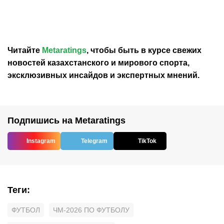
на ЧМ-2026
отношение к плану
Инфантино продать долю
в ЧМ
Читайте
Metaratings
, чтобы быть в курсе свежих
новостей
казахстанского
и мирового спорта,
эксклюзивных инсайдов и экспертных мнений.
Подпишись на Metaratings
Instagram
Telegram
TikTok
Теги
:
ФУТБОЛ
ЧМ-2026 ПО ФУТБОЛУ