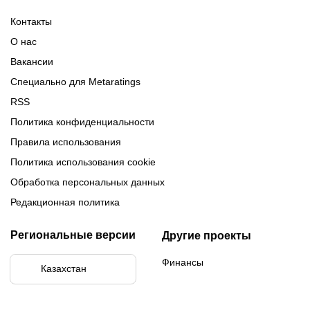
Обзор 1xBet
Обзор Ойнабет
Контакты
Обзор Париматч
Обзор Тенниси
О нас
Вакансии
Специально для Metaratings
RSS
Политика конфиденциальности
Правила использования
Политика использования cookie
Обработка персональных данных
Редакционная политика
Региональные версии
Другие проекты
Финансы
Казахстан