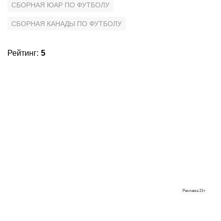
СБОРНАЯ ЮАР ПО ФУТБОЛУ
СБОРНАЯ КАНАДЫ ПО ФУТБОЛУ
Рейтинг
:
5
Реклама
21+