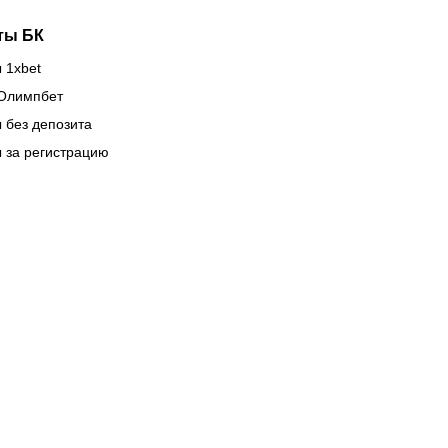
ты БК
 1xbet
Олимпбет
 без депозита
 за регистрацию