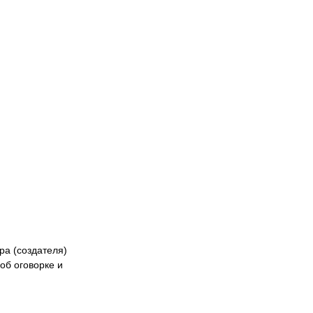
Naiza
БК «Астана»
ФК «Жетысу»
Феде
кибер
Казах
ра (создателя)
об оговорке и