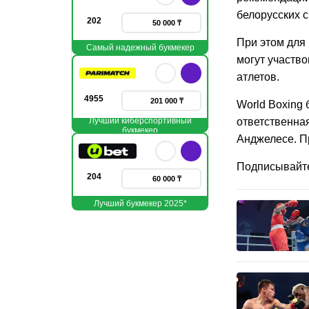
белорусских 
202
50 000 ₸
При этом для
Самый надежный букмекер
могут участв
атлетов.
4955
201 000 ₸
World Boxing 
Лучший киберспортивный
ответственная
букмекер
Анджелесе. П
Подписывайт
204
60 000 ₸
Лучший букмекер 2025*