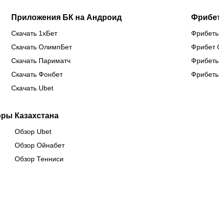
Приложения БК на Андроид
Фрибе
Скачать 1хБет
Фрибеты
Скачать ОлимпБет
Фрибет 
Скачать Париматч
Фрибеты
Скачать Фонбет
Фрибеты
Скачать Ubet
оры Казахстана
Обзор Ubet
Обзор Ойнабет
Обзор Тенниси