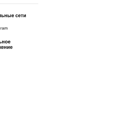
льные сети
gram
ьное
жение