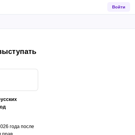
Войти
выступать
русских
под
026 года после
и прав