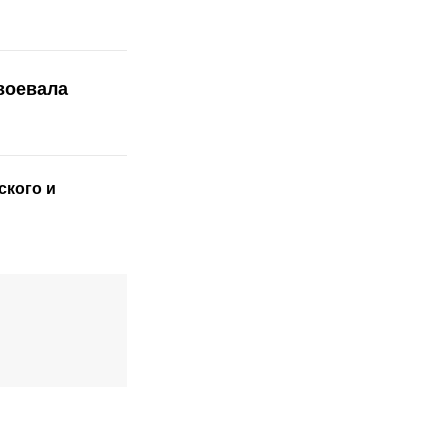
воевала
ского
и