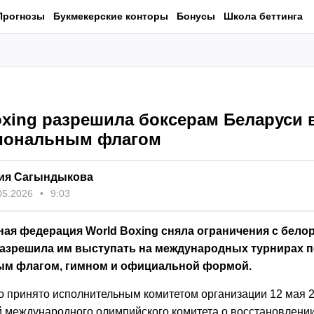
Прогнозы
Букмекерские конторы
Бонусы
Школа беттинга
oxing разрешила боксерам Беларуси 
иональным флагом
ия Сагындыкова
05.2026
9:03
ая федерация World Boxing сняла ограничения с бело
разрешила им выступать на международных турнирах 
м флагом, гимном и официальной формой.
 принято исполнительным комитетом организации 12 мая 2
 международного олимпийского комитета о восстановлени