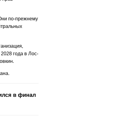
 Они по-прежнему
йтральных
ганизация,
2028 года в Лос-
овкин.
ана.
ился в финал