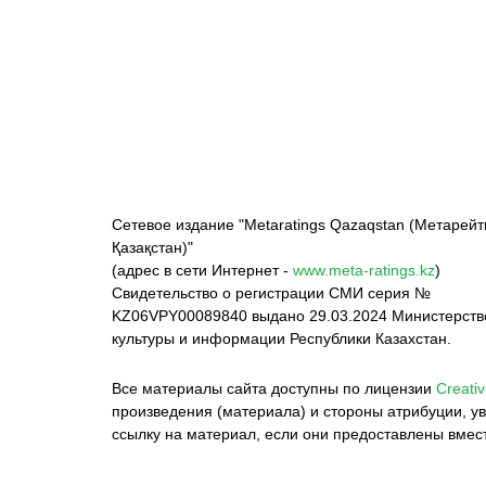
ФК «Кайрат»
ФК «Астана»
Ф
Сетевое издание "Metaratings Qazaqstan (Метарейт
Қазақстан)"
(адрес в сети Интернет -
www.meta-ratings.kz
)
Свидетельство о регистрации СМИ серия №
KZ06VPY00089840 выдано 29.03.2024 Министерст
культуры и информации Республики Казахстан.
Все материалы сайта доступны по лицензии
Creativ
произведения (материала) и стороны атрибуции, ув
ссылку на материал, если они предоставлены вмес