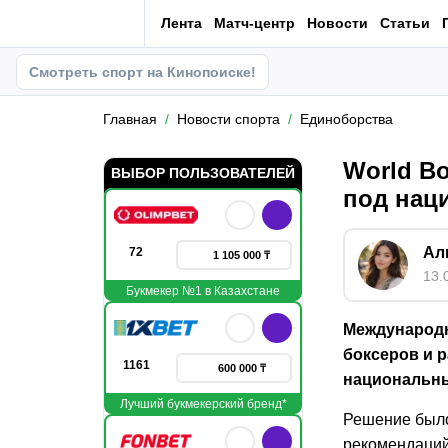
Лента
Матч-центр
Новости
Статьи
Смотреть спорт на Кинопоиске!
Главная
Новости спорта
Единоборства
World B
ВЫБОР ПОЛЬЗОВАТЕЛЕЙ
под нац
Ал
72
1 105 000 ₸
13.
Букмекер №1 в Казахстане
Международн
боксеров и 
1161
600 000 ₸
национальны
Лучший букмекерский бренд*
Решение было
рекомендаций