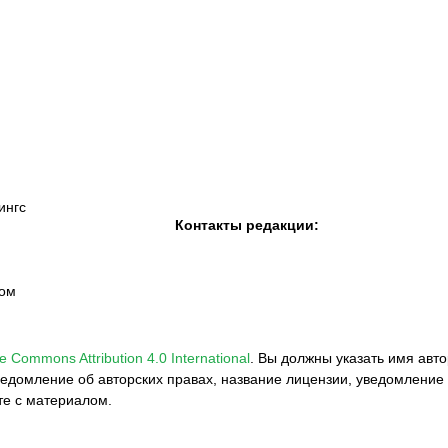
К «Тобол»
ФК «Шахтер»
Футзальный клуб
«Семей»
ингс
Контакты редакции:
вом
e Commons Attribution 4.0 International
.
Вы должны указать имя авто
едомление об авторских правах, название лицензии, уведомление 
те с материалом.