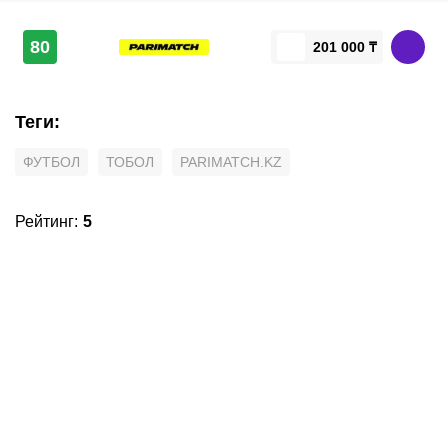
80
201 000 ₸
Теги
:
ФУТБОЛ
ТОБОЛ
PARIMATCH.KZ
Рейтинг
:
5