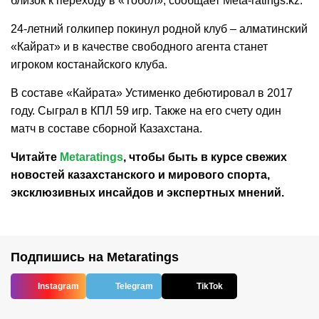
близок к переходу в «Тобол», сообщает Meta-ratings.kz.
24-летний голкипер покинул родной клуб – алматинский
«Кайрат» и в качестве свободного агента станет
игроком костанайского клуба.
В составе «Кайрата» Устименко дебютировал в 2017
году. Сыграл в КПЛ 59 игр. Также на его счету один
матч в составе сборной Казахстана.
Читайте
Metaratings
, чтобы быть в курсе свежих
новостей
казахстанского
и мирового спорта,
эксклюзивных инсайдов и экспертных мнений.
Подпишись на Metaratings
Instagram
Telegram
TikTok