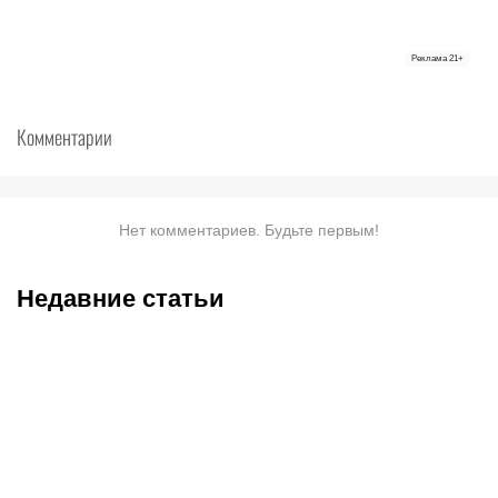
Реклама
21+
Комментарии
Нет комментариев. Будьте первым!
Недавние статьи