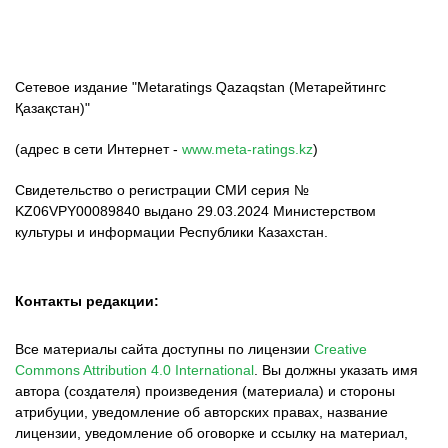
Сетевое издание "Metaratings Qazaqstan (Метарейтингс
Қазақстан)"
(адрес в сети Интернет -
www.meta-ratings.kz
)
Свидетельство о регистрации СМИ серия №
KZ06VPY00089840 выдано 29.03.2024 Министерством
культуры и информации Республики Казахстан.
Контакты редакции:
Все материалы сайта доступны по лицензии
Creative
Commons Attribution 4.0 International
.
Вы должны указать имя
автора (создателя) произведения (материала) и стороны
атрибуции, уведомление об авторских правах, название
лицензии, уведомление об оговорке и ссылку на материал,