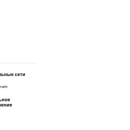
льные сети
gram
ьное
жение