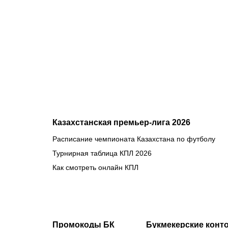
«Партизан»
– «Тобол»
онлайн в
прямом
эфире 7
августа?
Казахстанская премьер-лига 2026
Расписание чемпионата Казахстана по футболу
Турнирная таблица КПЛ 2026
Как смотреть онлайн КПЛ
Промокоды БК
Букмекерские конт