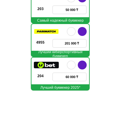
203
50 000 ₸
Самый надежный букмекер
4955
201 000 ₸
Лучший киберспортивный
букмекер
204
60 000 ₸
Лучший букмекер 2025*