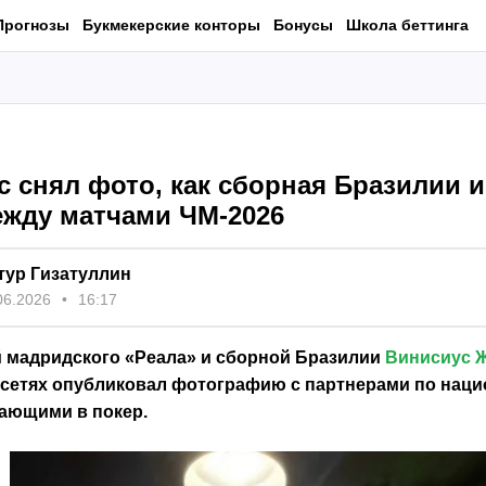
Прогнозы
Букмекерские конторы
Бонусы
Школа беттинга
 снял фото, как сборная Бразилии и
ежду матчами ЧМ-2026
тур Гизатуллин
06.2026
16:17
мадридского «Реала» и сборной Бразилии
Винисиус 
сетях опубликовал фотографию с партнерами по нац
рающими в покер.