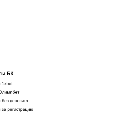
тречает
вратарская
стралийский
школа
орм,
«Кайрата»
ргожай
тащит
ова
клубы на
асает
международной
зиции
арене
ты БК
 1xbet
Олимпбет
 без депозита
 за регистрацию