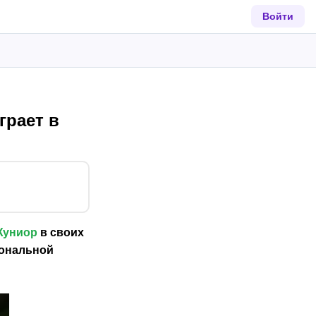
Войти
грает в
Жуниор
в своих
иональной