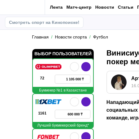
Лента
Матч-центр
Новости
Статьи
Смотреть спорт на Кинопоиске!
Главная
Новости спорта
Футбол
Винисиус
ВЫБОР ПОЛЬЗОВАТЕЛЕЙ
покер м
Ар
72
1 105 000 ₸
16.
Букмекер №1 в Казахстане
Нападающий 
социальных 
1161
600 000 ₸
команде, иг
Лучший букмекерский бренд*