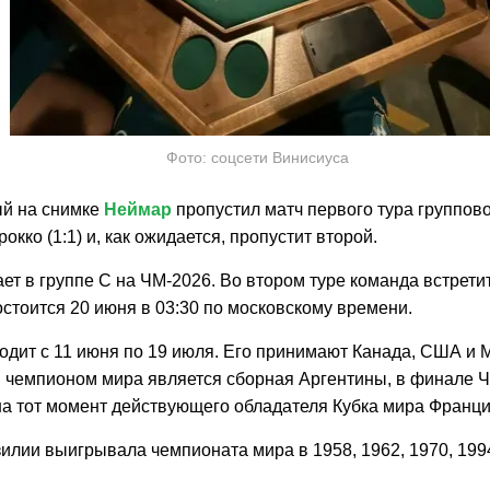
Фото: соцсети Винисиуса
й на снимке
Неймар
пропустил матч первого тура группово
окко (1:1) и, как ожидается, пропустит второй.
ет в группе C на ЧМ-2026. Во втором туре команда встрети
остоится 20 июня в 03:30 по московскому времени.
одит с 11 июня по 19 июля. Его принимают Канада, США и 
чемпионом мира является сборная Аргентины, в финале 
 тот момент действующего обладателя Кубка мира Францию 
лии выигрывала чемпионата мира в 1958, 1962, 1970, 1994