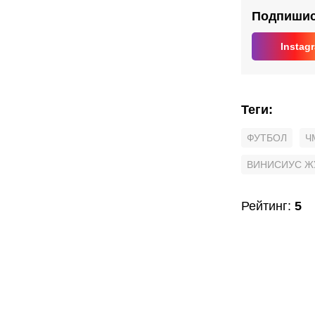
ЧМ
Подпишись
Instag
Теги
:
ФУТБОЛ
Ч
ВИНИСИУС Ж
Рейтинг
:
5