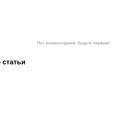
Нет комментариев. Будьте первым!
 статьи
2:07
05.08.2026
21:03
05.08.2026
19:19
05.08.2026
1:00
04.
Титульные
С кем и
Роковой
UF
бои
когда
рикошет в
Ni
Женисулы
играет
концовке:
Га