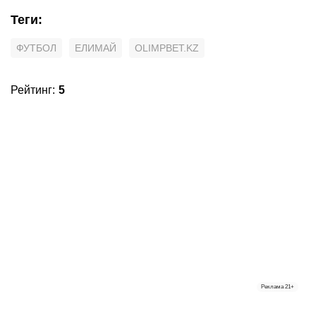
Теги
:
ФУТБОЛ
ЕЛИМАЙ
OLIMPBET.KZ
Рейтинг
:
5
Реклама
21+