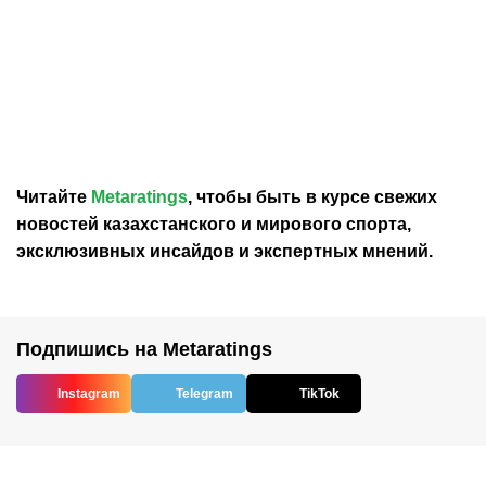
09.08.2026
22:03
08.08.2026
23:46
«Левски» прилетел в
В УЕФА восхитились
Казахстан на ответный
решающим сейвом
матч Лиги чемпионов с
голкипера «Кайрата»
«Кайратом»
Анарбекова
Читайте
Metaratings
, чтобы быть в курсе свежих
новостей
казахстанского
и мирового спорта,
эксклюзивных инсайдов и экспертных мнений.
Подпишись на Metaratings
Instagram
Telegram
TikTok