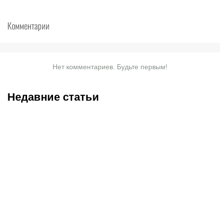
Комментарии
Нет комментариев. Будьте первым!
Недавние статьи
09.08.2026
23:45
09.08.2026
18:58
Историческая победа
С кем и когда играет
казахстанцев и
Сатпаев за «Челси»:
миллионы долларов
полное расписание