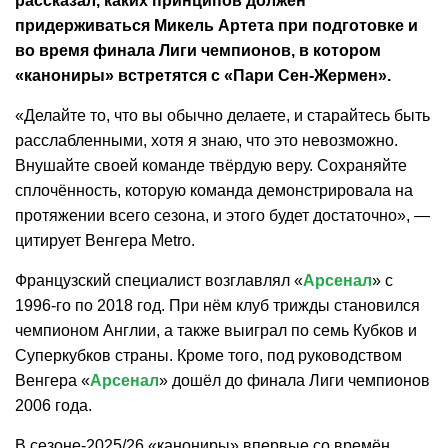
рассказал, каких принципов должен
придерживаться Микель Артета при подготовке и
во время финала Лиги чемпионов, в котором
«канониры» встретятся с «Пари Сен-Жермен».
«Делайте то, что вы обычно делаете, и старайтесь быть
расслабленными, хотя я знаю, что это невозможно.
Внушайте своей команде твёрдую веру. Сохраняйте
сплочённость, которую команда демонстрировала на
протяжении всего сезона, и этого будет достаточно», —
цитирует Венгера Metro.
Французский специалист возглавлял «
Арсенал
» с
1996-го по 2018 год. При нём клуб трижды становился
чемпионом Англии, а также выиграл по семь Кубков и
Суперкубков страны. Кроме того, под руководством
Венгера «
Арсенал
» дошёл до финала Лиги чемпионов
2006 года.
В сезоне-2025/26 «канониры» впервые со времён