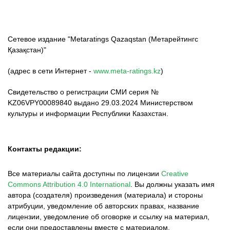
Сетевое издание "Metaratings Qazaqstan (Метарейтингс
Қазақстан)"
(адрес в сети Интернет -
www.meta-ratings.kz
)
Свидетельство о регистрации СМИ серия №
KZ06VPY00089840 выдано 29.03.2024 Министерством
культуры и информации Республики Казахстан.
Контакты редакции:
Все материалы сайта доступны по лицензии
Creative
Commons Attribution 4.0 International
.
Вы должны указать имя
автора (создателя) произведения (материала) и стороны
атрибуции, уведомление об авторских правах, название
лицензии, уведомление об оговорке и ссылку на материал,
если они предоставлены вместе с материалом.