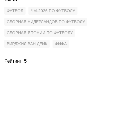
ФУТБОЛ
ЧМ-2026 ПО ФУТБОЛУ
СБОРНАЯ НИДЕРЛАНДОВ ПО ФУТБОЛУ
СБОРНАЯ ЯПОНИИ ПО ФУТБОЛУ
ВИРДЖИЛ ВАН ДЕЙК
ФИФА
Рейтинг
:
5