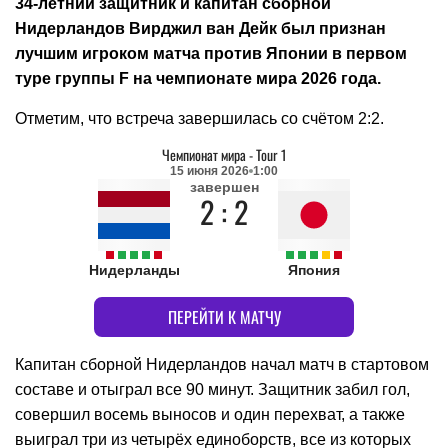
34-летний защитник и капитан сборной
Нидерландов Вирджил ван Дейк был признан
лучшим игроком матча против Японии в первом
туре группы F на чемпионате мира 2026 года.
Отметим, что встреча завершилась со счётом 2:2.
Чемпионат мира
-
Tour 1
15 июня 2026
1:00
завершен
2 : 2
Нидерланды
Япония
ПЕРЕЙТИ К МАТЧУ
Капитан сборной Нидерландов начал матч в стартовом
составе и отыграл все 90 минут. Защитник забил гол,
совершил восемь выносов и один перехват, а также
выиграл три из четырёх единоборств, все из которых