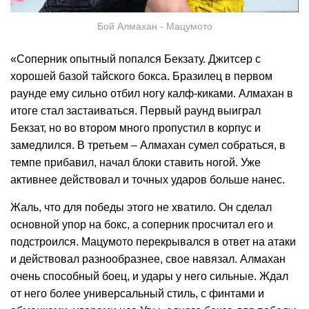
Бой Алмахан - Мацумото
«Соперник опытный попался Бекзату. Джитсер с
хорошей базой тайского бокса. Бразилец в первом
раунде ему сильно отбил ногу калф-киками. Алмахан в
итоге стал застаиваться. Первый раунд выиграл
Бекзат, но во втором много пропустил в корпус и
замедлился. В третьем – Алмахан сумел собраться, в
темпе прибавил, начал блоки ставить ногой. Уже
активнее действовал и точных ударов больше нанес.
Жаль, что для победы этого не хватило. Он сделал
основной упор на бокс, а соперник просчитал его и
подстроился. Мацумото перекрывался в ответ на атаки
и действовал разнообразнее, свое навязал. Алмахан
очень способный боец, и удары у него сильные. Ждал
от него более универсальный стиль, с финтами и