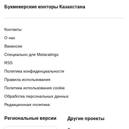
Промокоды Олимп Бет
Промокоды Ubet
Букмекерские конторы Казахстана
Промокод 1xBet
Промокоды Тенниси
Обзор Олимпбет
Обзор Ubet
Промокоды Париматч
Обзор 1xBet
Обзор Ойнабет
Контакты
Обзор Париматч
Обзор Тенниси
О нас
Вакансии
Специально для Metaratings
RSS
Политика конфиденциальности
Правила использования
Политика использования cookie
Обработка персональных данных
Редакционная политика
Региональные версии
Другие проекты