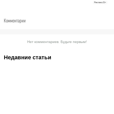
Реклама
21+
Комментарии
Нет комментариев. Будьте первым!
Недавние статьи
07.08.2026
20:50
07.08.2026
13:01
Нургожай сохранит место
Чемпион Европы и