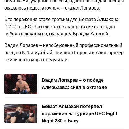
обманками, ударами ног. Увы, одного бокса для победы
оказалось недостаточно», – сказал Лопарев.
Это поражение стало третьим для Бекзата Алмахана
(12-4) в UFC. В активе казахстанца также есть одна
победа нокаутом над канадцем Брэдом Катоной.
Вадим Лопарев – непобежденный профессиональный
боец по K-1 и муайтай, чемпион Европы и Азии, призер
чемпионата мира по муайтай.
Вадим Лопарев – о победе
Алмабаева: сиял в октагоне
Бекзат Алмахан потерпел
поражение на турнире UFC Fight
Night 280 в Баку