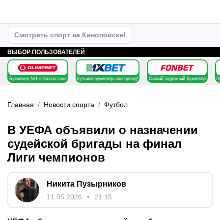
Смотреть спорт на Кинопоиске!
ВЫБОР ПОЛЬЗОВАТЕЛЕЙ
Букмекер №1 в Казахстане
Лучший букмекерский бренд*
Самый надежный букмекер
Л
Главная
Новости спорта
Футбол
В УЕФА объявили о назначении
судейской бригады на финал
Лиги чемпионов
Никита Пузырников
11.05.2026
21:15