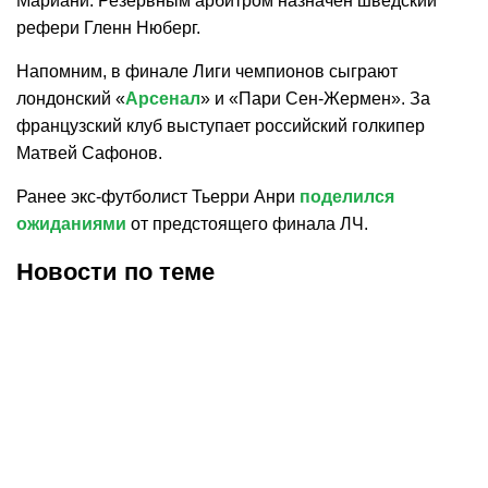
Мариани. Резервным арбитром назначен шведский
рефери Гленн Нюберг.
Напомним, в финале Лиги чемпионов сыграют
лондонский «
Арсенал
» и «Пари Сен-Жермен». За
французский клуб выступает российский голкипер
Матвей Сафонов.
Ранее экс-футболист Тьерри Анри
поделился
ожиданиями
от предстоящего финала ЛЧ.
Новости по теме
06.08.2026
11:19
06.08.2026
10:06