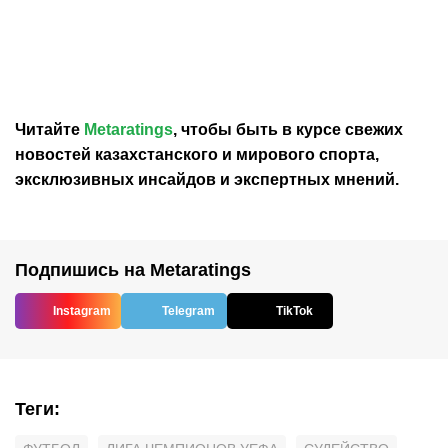
«ПСЖ» хочет подписать
«ПСЖ» не справился с
защитника «Челси» Мало
«Мальоркой» в
Гюсто
товарищеском матче
Читайте
Metaratings
, чтобы быть в курсе свежих
новостей
казахстанского
и мирового спорта,
эксклюзивных инсайдов и экспертных мнений.
Подпишись на Metaratings
Instagram
Telegram
TikTok
Теги
: