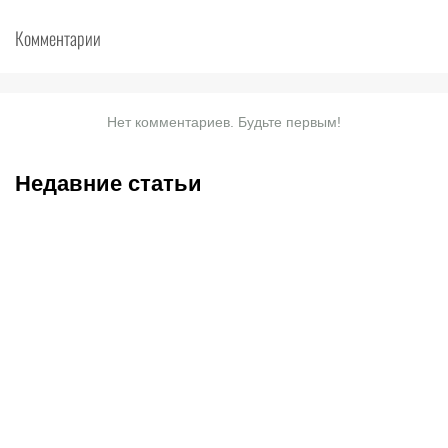
Комментарии
Нет комментариев. Будьте первым!
Недавние статьи
05.08.2026
22:07
05.08.2026
21:03
Где смотреть матч
Титульные бои
«Партизан» – «Тобол»
Женисулы – Гусаров и
онлайн в прямом эфире 7
Саралапов – Кенесбеков: