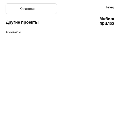
Tele
Казахстан
Мобил
Другие проекты
прило
Финансы
К «Тобол»
ФК «Шахтер»
Футзальный клуб