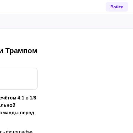
Войти
 и Трампом
ётом 4:1 в 1/8
альной
команды перед
ась фотография