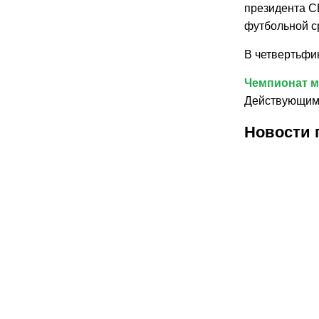
президента С
футбольной с
В четвертьфи
Чемпионат 
Действующим 
Новости 
30.07.2026
30.07.
1
Карло
В
Анчелотти
Феде
назвал
футб