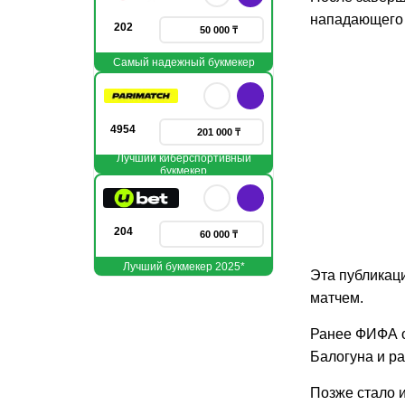
нападающег
202
50 000 ₸
Самый надежный букмекер
4954
201 000 ₸
Лучший киберспортивный
букмекер
204
60 000 ₸
Лучший букмекер 2025*
Эта публикац
матчем.
Ранее ФИФА 
Балогуна и ра
Позже стало 