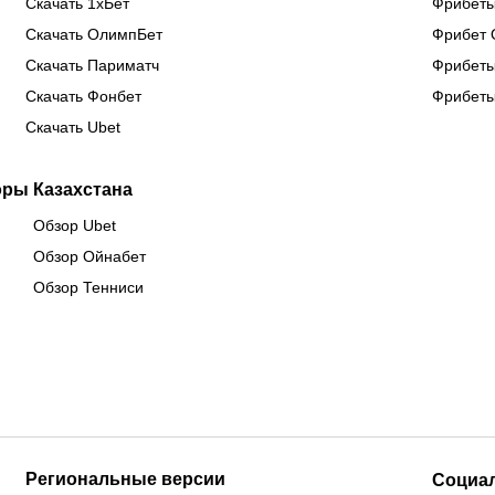
Скачать 1хБет
Фрибеты
Скачать ОлимпБет
Фрибет 
Скачать Париматч
Фрибеты
Скачать Фонбет
Фрибеты
Скачать Ubet
оры Казахстана
Обзор Ubet
Обзор Ойнабет
Обзор Тенниси
Региональные версии
Социа