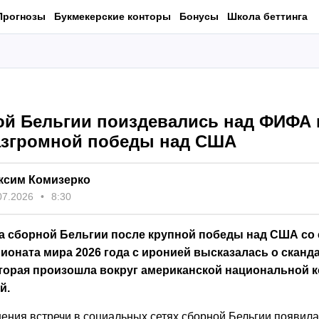
Прогнозы
Букмекерские конторы
Бонусы
Школа беттинга
ой Бельгии поиздевались над ФИФА
азгромной победы над США
ксим Комизерко
07.2026
8:30
а сборной Бельгии после крупной победы над США со сч
ионата мира 2026 года с иронией высказалась о сканд
оторая произошла вокруг американской национальной 
й.
ения встречи в социальных сетях сборной Бельгии появил