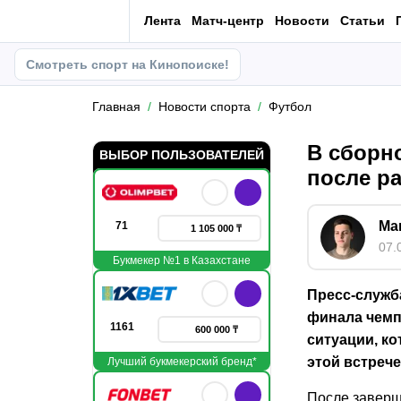
Лента
Матч-центр
Новости
Статьи
Смотреть спорт на Кинопоиске!
Главная
Новости спорта
Футбол
В сборн
ВЫБОР ПОЛЬЗОВАТЕЛЕЙ
после р
Ма
71
1 105 000 ₸
07.
Букмекер №1 в Казахстане
Пресс-служб
финала чемп
1161
600 000 ₸
ситуации, к
этой встрече
Лучший букмекерский бренд*
После заверш