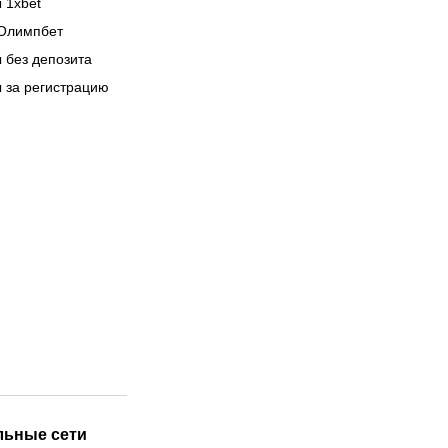
 1xbet
Олимпбет
 без депозита
 за регистрацию
льные сети