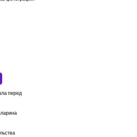
шла перед
оларина
льства