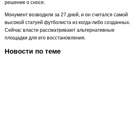
решение о сносе.
Монумент возводили за 27 дней, и он считался самой
высокой статуей футболиста из когда-либо созданных.
Сейчас власти рассматривают альтернативные
площадки для его восстановления.
Новости по теме
09.08.2026
9:34
08.08.2026
21:07
Родриго Де Пауль
Мадридский «Реал»
посвятил гол Лионелю
выразил соболезнования
Месси в матче Кубка лиг
в связи со смертью отца
после смерти его отца
Лионеля Месси