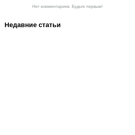
Нет комментариев. Будьте первым!
Недавние статьи
09.08.2026
16:00
08.08.2026
23:40
Нургожай спас карьеру в
Саралапов – новый
UFC, Салкиллд
чемпион, Гусаров
«задушил» элитного
сенсационно победил
борца: итоги турнира в
Женисулы: итоги Naiza в
Лас-Вегасе
Китае