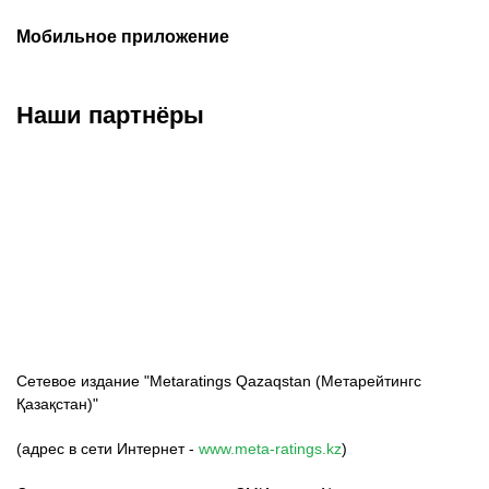
Мобильное приложение
Наши партнёры
ФК «Кайрат»
ФК «Астана»
ФК «Тобол»
Сетевое издание "Metaratings Qazaqstan (Метарейтингс
Қазақстан)"
(адрес в сети Интернет -
www.meta-ratings.kz
)