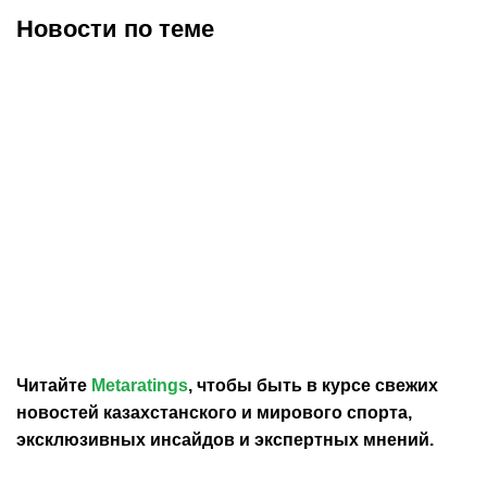
Новости по теме
07.08.2026
1:45
06.08.2026
23:18
Аклиуш опубликовал
Винисиус Жуниор
прощальное послание в
продлил контракт с
адрес «Монако» после
«Реалом»
перехода в ПСЖ
Читайте
Metaratings
, чтобы быть в курсе свежих
новостей
казахстанского
и мирового спорта,
эксклюзивных инсайдов и экспертных мнений.