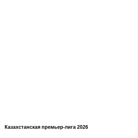
05.08.2026
22:07
05.08.2026
21:03
Где смотреть матч
Титульные бои
«Партизан» – «Тобол»
Женисулы – Гусаров и
онлайн в прямом эфире 7
Саралапов – Кенесбеков:
августа?
анонс турнира Naiza в
Китае
Казахстанская премьер-лига 2026