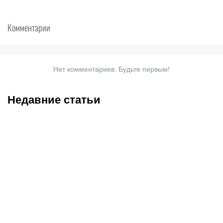
Комментарии
Нет комментариев. Будьте первым!
Недавние статьи
07.08.2026
20:50
07.08.2026
13:01
Нургожай сохранит место
Чемпион Европы и
в UFC: почему Дияр
спаситель «Аякса»: кто