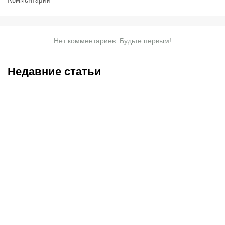
Нет комментариев. Будьте первым!
Недавние статьи
09.08.2026
16:00
08.08.2026
23:40
Нургожай спас карьеру в
Саралапов – новый
UFC, Салкиллд
чемпион, Гусаров
«задушил» элитного
сенсационно победил
борца: итоги турнира в
Женисулы: итоги Naiza в
Лас-Вегасе
Китае