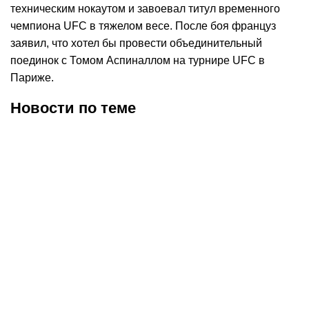
техническим нокаутом и завоевал титул временного
чемпиона UFC в тяжелом весе. После боя француз
заявил, что хотел бы провести объединительный
поединок с Томом Аспиналлом на турнире UFC в
Париже.
Новости по теме
09.08.2026
15:43
09.08.2026
11:09
Хабиб Нурмагомедов
UFC опубликовал
объяснил, почему не
статистику победного
отвечал на трэш-ток и
боя Дияра Нургожая
оскорбления Конора
Макгрегора