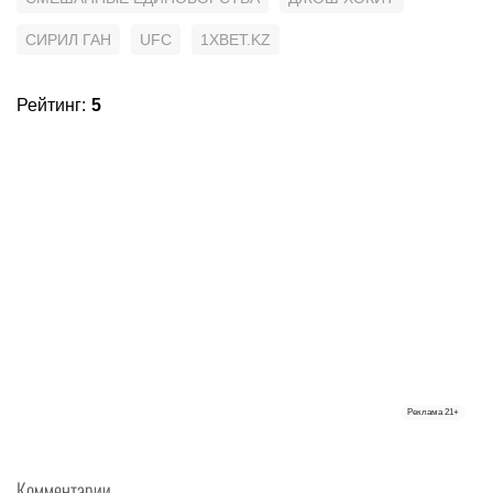
СИРИЛ ГАН
UFC
1XBET.KZ
Рейтинг
:
5
Реклама
21+
Комментарии