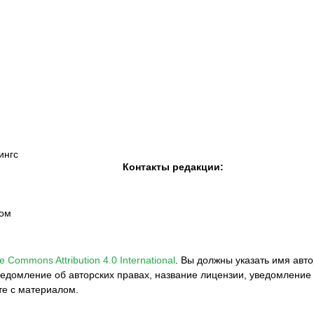
К «Тобол»
ФК «Шахтер»
Футзальный клуб
«Семей»
ингс
Контакты редакции:
вом
e Commons Attribution 4.0 International
.
Вы должны указать имя авто
едомление об авторских правах, название лицензии, уведомление 
те с материалом.