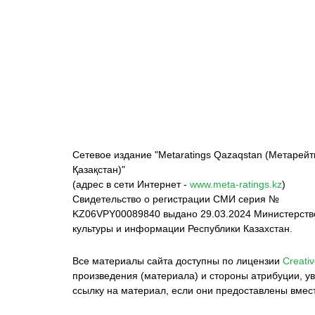
ФК «Кайрат»
ФК «Астана»
Ф
Сетевое издание "Metaratings Qazaqstan (Метарейт
Қазақстан)"
(адрес в сети Интернет -
www.meta-ratings.kz
)
Свидетельство о регистрации СМИ серия №
KZ06VPY00089840 выдано 29.03.2024 Министерст
культуры и информации Республики Казахстан.
Все материалы сайта доступны по лицензии
Creativ
произведения (материала) и стороны атрибуции, ув
ссылку на материал, если они предоставлены вмес