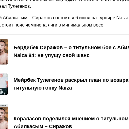
азал Тулегенов.
 Абилкасым – Сиражов состоится 6 июня на турнире Naiza 
 стоит пояс чемпиона лиги в минимальном весе.
Бердибек Сиражов – о титульном бое с Аб
Naiza 84: не упущу свой шанс
Мейрбек Тулегенов раскрыл план по возвр
титульную гонку Naiza
Кораласов поделился мнением о титульном
Абилкасым – Сиражов