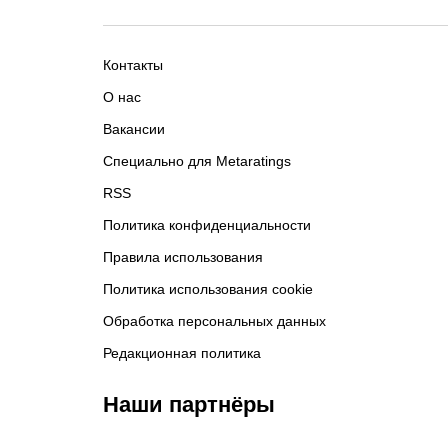
Контакты
О нас
Вакансии
Специально для Metaratings
RSS
Политика конфиденциальности
Правила использования
Политика использования cookie
Обработка персональных данных
Редакционная политика
Наши партнёры