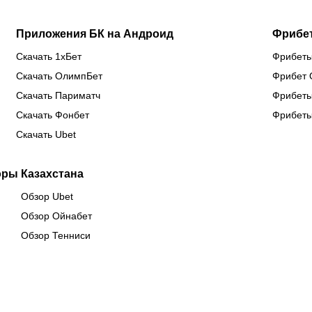
Приложения БК на Андроид
Фрибе
Скачать 1хБет
Фрибеты
Скачать ОлимпБет
Фрибет 
Скачать Париматч
Фрибеты
Скачать Фонбет
Фрибеты
Скачать Ubet
оры Казахстана
Обзор Ubet
Обзор Ойнабет
Обзор Тенниси