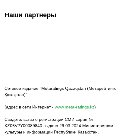
Наши партнёры
ФК «Кайрат»
ФК «Астана»
ФК «Тобол»
Сетевое издание "Metaratings Qazaqstan (Метарейтингс
Қазақстан)"
(адрес в сети Интернет -
www.meta-ratings.kz
)
Свидетельство о регистрации СМИ серия №
KZ06VPY00089840 выдано 29.03.2024 Министерством
культуры и информации Республики Казахстан.