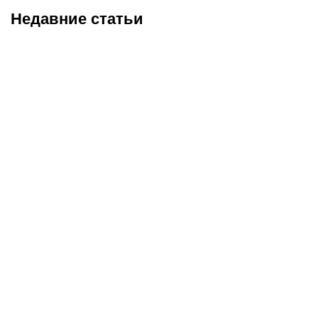
Недавние статьи
07.08.2026
20:50
07.08.2026
13:01
Нургожай сохранит место
Чемпион Европы и
в UFC: почему Дияр
спаситель «Аякса»: кто
фаворит в бою против
такой Джон ван’т Схип –
Бруну Лопеса
новый тренер сборной
Казахстана