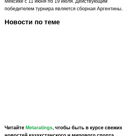
Мексике с 11 июня по 19 июля. Действующим
победителем турнира является сборная Аргентины.
Новости по теме
30.07.2026
12:29
30.07.2026
0:39
Карло Анчелотти назвал
В Федерации футбола
главный минус Неймара
Франции выразили
на ЧМ-2026
отношение к плану
Инфантино продать долю
в ЧМ
Читайте
Metaratings
, чтобы быть в курсе свежих
новостей
казахстанского
и мирового спорта,